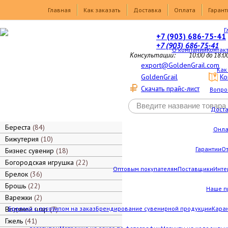
Товары
Главная
Как заказать
Доставка
Оплата
Гарант
Г
+7 (903) 686-75-41
+7 (903) 686-75-41
О компании
Контак
Консультации:
10:00 до 18:0
export@GoldenGrail.com
Как
GoldenGrail
Ко
Скачать прайс-лист
Вопро
Дост
Береста
84
Онла
Бижутерия
10
Гарантии
О
Бизнес сувенир
18
Богородская игрушка
22
Оптовым покупателям
Поставщики
Инте
Брелок
36
Брошь
22
Наше п
Варежки
2
Водяной шар
Брелоки с логотипом на заказ
7
Брендирование сувенирной продукции
Каран
Гжель
41