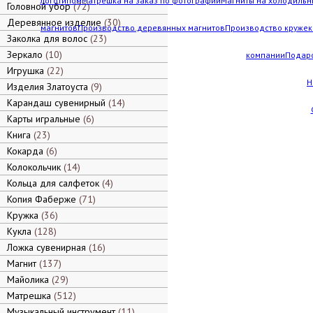
логотипом
Матрешка на заказ по фотографии
Магниты на холодильн
Головной убор
72
Деревянное изделие
30
магнитов
Производство деревянных магнитов
Производство кружек 
Заколка для волос
23
Зеркало
10
компании
Подар
Игрушка
22
Н
Изделия Златоуста
9
Карандаш сувенирный
14
Карты игральные
6
Книга
23
Кокарда
6
Колокольчик
14
Кольца для салфеток
4
Копия Фаберже
71
Кружка
36
Кукла
128
Ложка сувенирная
16
Магнит
137
Майолика
29
Матрешка
512
Музыкальный инструмент
11