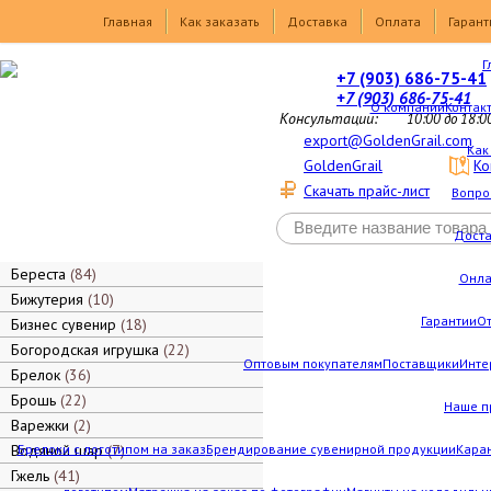
Товары
Главная
Как заказать
Доставка
Оплата
Гарант
Г
+7 (903) 686-75-41
+7 (903) 686-75-41
О компании
Контак
Консультации:
10:00 до 18:0
export@GoldenGrail.com
Как
GoldenGrail
Ко
Скачать прайс-лист
Вопро
Дост
Береста
84
Онла
Бижутерия
10
Гарантии
О
Бизнес сувенир
18
Богородская игрушка
22
Оптовым покупателям
Поставщики
Инте
Брелок
36
Брошь
22
Наше п
Варежки
2
Водяной шар
Брелоки с логотипом на заказ
7
Брендирование сувенирной продукции
Каран
Гжель
41