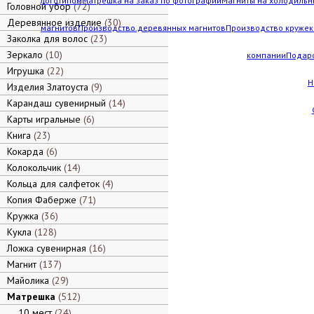
логотипом
Матрешка на заказ по фотографии
Магниты на холодильн
Головной убор
72
Деревянное изделие
30
магнитов
Производство деревянных магнитов
Производство кружек 
Заколка для волос
23
Зеркало
10
компании
Подар
Игрушка
22
Н
Изделия Златоуста
9
Карандаш сувенирный
14
Карты игральные
6
Книга
23
Кокарда
6
Колокольчик
14
Кольца для салфеток
4
Копия Фаберже
71
Кружка
36
Кукла
128
Ложка сувенирная
16
Магнит
137
Майолика
29
Матрешка
512
10 мест
24