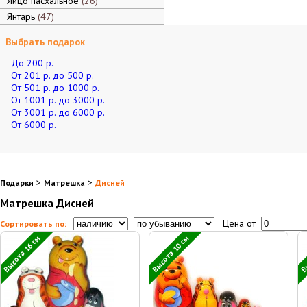
Яйцо пасхальное
26
Янтарь
47
Выбрать подарок
До 200 р.
От 201 р. до 500 р.
От 501 р. до 1000 р.
От 1001 р. до 3000 р.
От 3001 р. до 6000 р.
От 6000 р.
>
>
Подарки
Матрешка
Дисней
Матрешка Дисней
Цена от
Сортировать по:
Высота 16 см
Высота 10 см
Вы