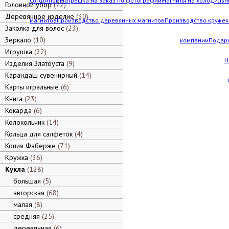
логотипом
Матрешка на заказ по фотографии
Магниты на холодильн
Головной убор
72
Деревянное изделие
30
магнитов
Производство деревянных магнитов
Производство кружек 
Заколка для волос
23
Зеркало
10
компании
Подар
Игрушка
22
Н
Изделия Златоуста
9
Карандаш сувенирный
14
Карты игральные
6
Книга
23
Кокарда
6
Колокольчик
14
Кольца для салфеток
4
Копия Фаберже
71
Кружка
36
Кукла
128
большая
5
авторская
68
малая
8
средняя
25
деревянная
6