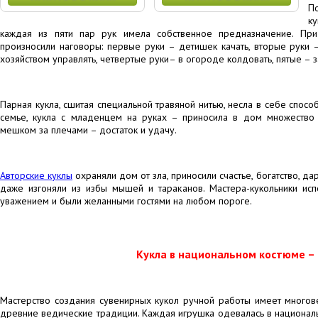
П
к
каждая из пяти пар рук имела собственное предназначение. Пр
произносили наговоры: первые руки – детишек качать, вторые руки 
хозяйством управлять, четвертые руки– в огороде колдовать, пятые – з
Парная кукла, сшитая специальной травяной нитью, несла в себе спосо
семье, кукла с младенцем на руках – приносила в дом множество 
мешком за плечами – достаток и удачу.
Авторские куклы
охраняли дом от зла, приносили счастье, богатство, да
даже изгоняли из избы мышей и тараканов. Мастера-кукольники исп
уважением и были желанными гостями на любом пороге.
Кукла в национальном костюме –
Мастерство создания сувенирных кукол ручной работы имеет многов
древние ведические традиции. Каждая игрушка одевалась в националь