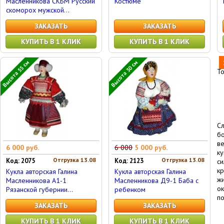
Масленникова СКБМ Русский
Костюме
скоморох мужской...
ЗАКАЗАТЬ
ЗАКАЗАТЬ
КУПИТЬ В 1 КЛИК
КУПИТЬ В 1 КЛИК
Высота 55 см
Высота 30 см
Т
Сл
б
в
6 000 руб.
6 000
5 000 руб.
к
Отгрузка 13.08
Отгрузка 13.08
Код: 2075
Код: 2123
си
кр
Кукла авторская Галина
Кукла авторская Галина
ж
Масленникова А1-1
Масленникова Д9-1 Баба с
о
Рязанской губернии...
ребенком
по
ЗАКАЗАТЬ
ЗАКАЗАТЬ
КУПИТЬ В 1 КЛИК
КУПИТЬ В 1 КЛИК