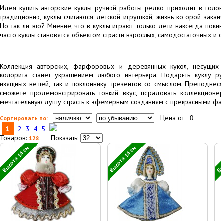
Идея купить авторские куклы ручной работы редко приходит в голо
традиционно, куклы считаются детской игрушкой, жизнь которой закан
Но так ли это? Мнение, что в куклы играют только дети навсегда покин
часто куклы становятся объектом страсти взрослых, самодостаточных и
Коллекция авторских, фарфоровых и деревянных кукол, несущих
колорита станет украшением любого интерьера. Подарить куклу 
изящных вещей, так и поклоннику презентов со смыслом. Преподне
сможете продемонстрировать тонкий вкус, порадовать коллекционе
мечтательную душу страсть к эфемерным созданиям с прекрасными ф
Цена от
Сортировать по:
1
2
3
4
5
Товаров:
Показать:
128
Высота 14 см
Высота 14 см
Вы