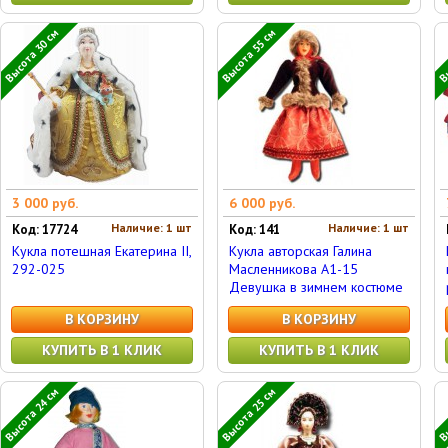
Высота 30 см
Высота 55 см
Вы
3 000 руб.
6 000 руб.
Наличие: 1 шт
Наличие: 1 шт
Код: 17724
Код: 141
Кукла потешная Екатерина II,
Кукла авторская Галина
292-025
Масленникова А1-15
Девушка в зимнем костюме
В КОРЗИНУ
В КОРЗИНУ
КУПИТЬ В 1 КЛИК
КУПИТЬ В 1 КЛИК
Высота 24 см
Высота 25 см
Вы