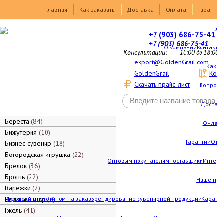
Товары
Главная
Как заказать
Доставка
Оплата
Гарант
Г
+7 (903) 686-75-41
+7 (903) 686-75-41
О компании
Контак
Консультации:
10:00 до 18:0
export@GoldenGrail.com
Как
GoldenGrail
Ко
Скачать прайс-лист
Вопро
Дост
Береста
84
Онла
Бижутерия
10
Гарантии
О
Бизнес сувенир
18
Богородская игрушка
22
Оптовым покупателям
Поставщики
Инте
Брелок
36
Брошь
22
Наше п
Варежки
2
Водяной шар
Брелоки с логотипом на заказ
7
Брендирование сувенирной продукции
Каран
Гжель
41