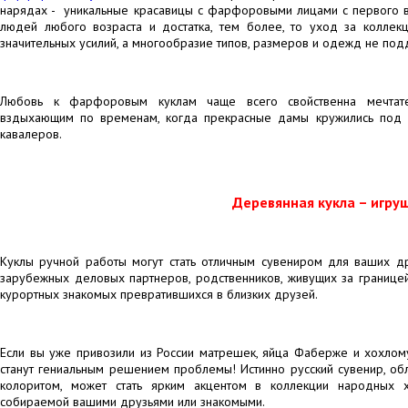
нарядах - уникальные красавицы с фарфоровыми лицами с первого в
людей любого возраста и достатка, тем более, то уход за колле
значительных усилий, а многообразие типов, размеров и одежд не под
Любовь к фарфоровым куклам чаще всего свойственна мечтате
вздыхающим по временам, когда прекрасные дамы кружились под м
кавалеров.
Деревянная кукла – игру
Куклы ручной работы могут стать отличным сувениром для ваших др
зарубежных деловых партнеров, родственников, живущих за границей,
курортных знакомых превратившихся в близких друзей.
Если вы уже привозили из России матрешек, яйца Фаберже и хохлом
станут гениальным решением проблемы! Истинно русский сувенир, о
колоритом, может стать ярким акцентом в коллекции народных 
собираемой вашими друзьями или знакомыми.