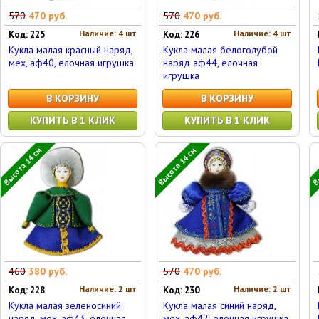
570
470 руб.
570
470 руб.
Наличие: 4 шт
Наличие: 4 шт
Код: 225
Код: 226
Кукла малая красный наряд,
Кукла малая белоголубой
мех, аф40, елочная игрушка
наряд аф44, елочная
игрушка
В КОРЗИНУ
В КОРЗИНУ
КУПИТЬ В 1 КЛИК
КУПИТЬ В 1 КЛИК
Высота 14 см
Высота 14 см
Вы
460
380 руб.
570
470 руб.
Наличие: 2 шт
Наличие: 2 шт
Код: 228
Код: 230
Кукла малая зеленосиний
Кукла малая синий наряд,
наряд, мех, аф43, елочная
мех, аф42, елочная игрушка