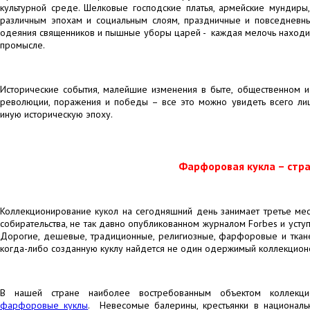
культурной среде. Шелковые господские платья, армейские мундиры
различным эпохам и социальным слоям, праздничные и повседневн
одеяния священников и пышные уборы царей - каждая мелочь находи
промысле.
Исторические события, малейшие изменения в быте, общественном и
революции, поражения и победы – все это можно увидеть всего л
иную историческую эпоху.
Фарфоровая кукла – стр
Коллекционирование кукол на сегодняшний день занимает третье ме
собирательства, не так давно опубликованном журналом Forbes и уступ
Дорогие, дешевые, традиционные, религиозные, фарфоровые и ткан
когда-либо созданную куклу найдется не один одержимый коллекцион
В нашей стране наиболее востребованным объектом коллекци
фарфоровые куклы
. Невесомые балерины
,
крестьянки в националь