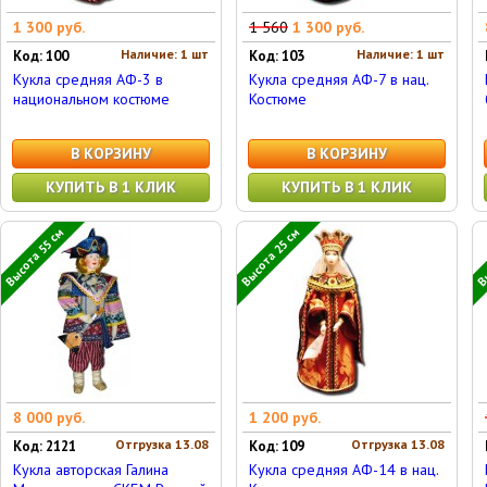
1 300 руб.
1 560
1 300 руб.
Наличие: 1 шт
Наличие: 1 шт
Код: 100
Код: 103
Кукла средняя АФ-3 в
Кукла средняя АФ-7 в нац.
национальном костюме
Костюме
В КОРЗИНУ
В КОРЗИНУ
КУПИТЬ В 1 КЛИК
КУПИТЬ В 1 КЛИК
Высота 55 см
Высота 25 см
Вы
8 000 руб.
1 200 руб.
Отгрузка 13.08
Отгрузка 13.08
Код: 2121
Код: 109
Кукла авторская Галина
Кукла средняя АФ-14 в нац.