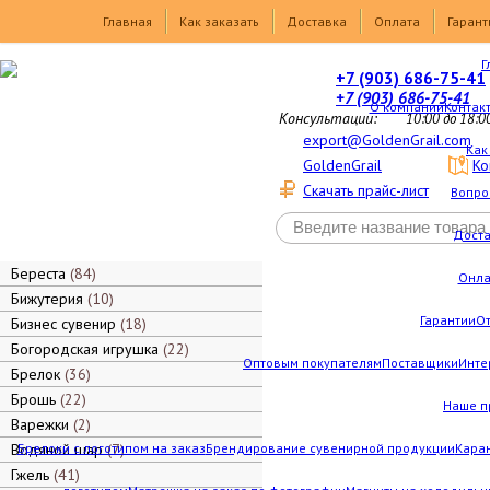
Товары
Главная
Как заказать
Доставка
Оплата
Гарант
Г
+7 (903) 686-75-41
+7 (903) 686-75-41
О компании
Контак
Консультации:
10:00 до 18:0
export@GoldenGrail.com
Как
GoldenGrail
Ко
Скачать прайс-лист
Вопро
Дост
Береста
84
Онла
Бижутерия
10
Гарантии
О
Бизнес сувенир
18
Богородская игрушка
22
Оптовым покупателям
Поставщики
Инте
Брелок
36
Брошь
22
Наше п
Варежки
2
Водяной шар
Брелоки с логотипом на заказ
7
Брендирование сувенирной продукции
Каран
Гжель
41