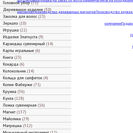
логотипом
Матрешка на заказ по фотографии
Магниты на холодильн
Головной убор
72
Деревянное изделие
30
магнитов
Производство деревянных магнитов
Производство кружек 
Заколка для волос
23
Зеркало
10
компании
Подар
Игрушка
22
Н
Изделия Златоуста
9
Карандаш сувенирный
14
Карты игральные
6
Книга
23
Кокарда
6
Колокольчик
14
Кольца для салфеток
4
Копия Фаберже
71
Кружка
36
Кукла
128
Ложка сувенирная
16
Магнит
137
Майолика
29
Матрешка
512
Музыкальный инструмент
11