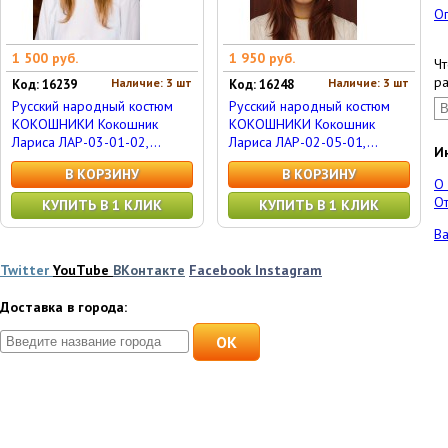
О
1 500 руб.
1 950 руб.
Чт
ра
Наличие: 3 шт
Наличие: 3 шт
Код: 16239
Код: 16248
Русский народный костюм
Русский народный костюм
КОКОШНИКИ Кокошник
КОКОШНИКИ Кокошник
Лариса ЛАР-03-01-02,...
Лариса ЛАР-02-05-01,...
И
В КОРЗИНУ
В КОРЗИНУ
О
От
КУПИТЬ В 1 КЛИК
КУПИТЬ В 1 КЛИК
Ва
Twitter
YouTube
ВКонтакте
Facebook
Instagram
Доставка в города:
OK