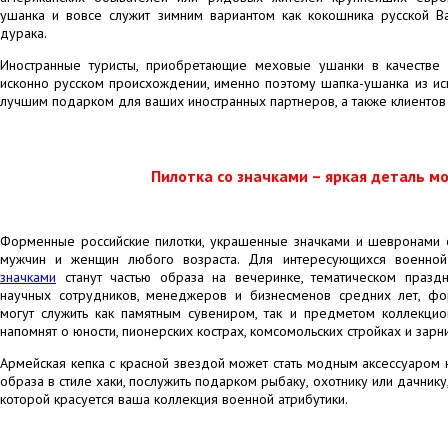
ушанка и вовсе служит зимним вариантом как кокошника русской Ва
дурака.
Иностранные туристы, приобретающие меховые ушанки в качестве 
исконно русском происхождении, именно поэтому шапка-ушанка из иск
лучшим подарком для ваших иностранных партнеров, а также клиентов 
Пилотка со значками – яркая деталь м
Форменные российские пилотки, украшенные значками и шевронами 
мужчин и женщин любого возраста. Для интересующихся военной
значками
станут частью образа на вечеринке, тематическом праздн
научных сотрудников, менеджеров и бизнесменов средних лет, фо
могут служить как памятным сувениром, так и предметом коллекци
напомнят о юности, пионерских кострах, комсомольских стройках и зарн
Армейская кепка с красной звездой может стать модным аксессуаром к
образа в стиле хаки, послужить подарком рыбаку, охотнику или дачнику,
которой красуется ваша коллекция военной атрибутики.