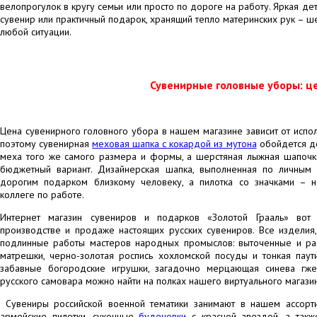
велопрогулок в кругу семьи или просто по дороге на работу. Яркая де
сувенир или практичный подарок, хранящий тепло материнских рук – ш
любой ситуации.
Сувенирные головные уборы: ц
Цена сувенирного головного убора в нашем магазине зависит от испо
поэтому сувенирная
меховая шапка с кокардой из мутона
обойдется до
меха того же самого размера и формы, а шерстяная лыжная шапочк
бюджетный вариант. Дизайнерская шапка, выполненная по личным 
дорогим подарком близкому человеку, а пилотка со значками – 
коллеге по работе.
Интернет магазин сувениров и подарков «Золотой Грааль» вот
производстве и продаже настоящих русских сувениров. Все изделия
подлинные работы мастеров народных промыслов: выточенные и р
матрешки, черно-золотая роспись хохломской посуды и тонкая паут
забавные богородские игрушки, загадочно мерцающая синева гж
русского самовара можно найти на полках нашего виртуального магази
Сувениры российской военной тематики занимают в нашем ассорти
армейские пилотки, суконные
буденовки
с красной звездой, а так