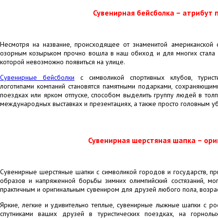
Сувенирная бейсболка – атрибут 
Несмотря на название, происходящее от знаменитой американской с
озорным козырьком прочно вошла в наш обиход и для многих стала
которой невозможно появиться на улице.
Сувенирные бейсболки
с символикой спортивных клубов, туристи
логотипами компаний становятся памятными подарками, сохраняющи
поездках или ярком отпуске, способом выделить группу людей в то
международных выставках и презентациях, а также просто головным у
Сувенирная шерстяная шапка – ори
Сувенирные шерстяные шапки с символикой городов и государств, п
образов и напряженной борьбы зимних олимпийский состязаний, могут
практичным и оригинальным сувениром для друзей любого пола, возрас
Яркие, легкие и удивительно теплые, сувенирные лыжные шапки с ро
спутниками ваших друзей в туристических поездках, на горнол