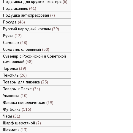
Подставка для кружек - костерс
6
Подстаканник
41
Подушка антистрессовая
7
Посуда
46
Русский народный костюм
29
Ручка
12
Самовар
48
Солдатик оловянный
50
Сувенир с Российской и Советской
символикой
38
Тарелка
39
Текстиль
26
Товары для пикника
35
Товары к Пасхе
24
Упаковка
10
Фляжка металлическая
39
Футболка
115
Часы
51
Шарф шерстяной
2
Шахматы
13