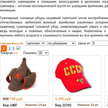
становятся сувенирами и стильными аксессуарами в арсеналах мо
сувениры - источник ностальгической грусти по ушедшим временам, д
коллекции.
Сувенирные головные уборы недавней советской эпохи востребованы
отечественных любителей военной атрибутики различных истори
защитнику сувенирный головной убор, символизирующий отвагу и чест
ведь молодые и пожилые, обеспеченные и нищие, бизнесмены и 
мужчины любого возраста и социального положения во все времена тя
Цена от
Сортировать по:
1
2
3
Товаров:
Показать:
72
840
700 руб.
1 295 руб.
Наличие: 14 шт
Наличие: 13 шт
Код: 1407
Код: 21710