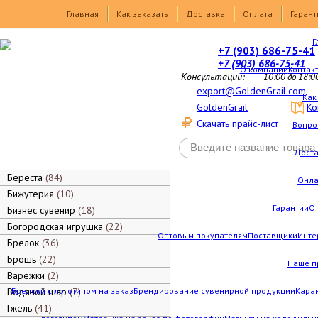
Товары
Главная
Как заказать
Доставка
Оплата
Гарант
Г
+7 (903) 686-75-41
+7 (903) 686-75-41
О компании
Контак
Консультации:
10:00 до 18:0
export@GoldenGrail.com
Как
GoldenGrail
Ко
Скачать прайс-лист
Вопро
Дост
Береста
84
Онла
Бижутерия
10
Гарантии
О
Бизнес сувенир
18
Богородская игрушка
22
Оптовым покупателям
Поставщики
Инте
Брелок
36
Брошь
22
Наше п
Варежки
2
Водяной шар
Брелоки с логотипом на заказ
7
Брендирование сувенирной продукции
Каран
Гжель
41