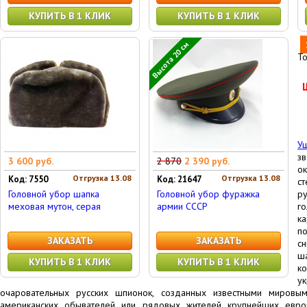
КУПИТЬ В 1 КЛИК
КУПИТЬ В 1 КЛИК
Высота 20 см
Т
У
з
3 600 руб.
2 870
2 390 руб.
о
Отгрузка 13.08
Отгрузка 13.08
Код: 7550
Код: 21647
с
Головной убор шапка
Головной убор фуражка
р
меховая мутон, серая
армии СССР
г
к
п
ЗАКАЗАТЬ
ЗАКАЗАТЬ
с
ша
КУПИТЬ В 1 КЛИК
КУПИТЬ В 1 КЛИК
к
у
очаровательных русских шпионок, созданных известными мировы
американских обывателей или рядовых жителей крупнейших евро