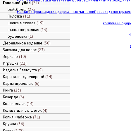
логотипом
Матрешка на заказ по фотографии
Магниты на холодильн
Головной убор
72
Бейсболка
27
магнитов
Производство деревянных магнитов
Производство кружек 
Пилотка
11
шапка меховая
19
компании
Подар
шапка шерстяная
13
Н
буденовка
1
Деревянное изделие
30
Заколка для волос
23
Зеркало
10
Игрушка
22
Изделия Златоуста
9
Карандаш сувенирный
14
Карты игральные
6
Книга
23
Кокарда
6
Колокольчик
14
Кольца для салфеток
4
Копия Фаберже
71
Кружка
36
Кукла
128