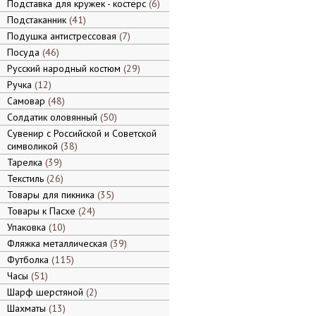
Подставка для кружек - костерс
6
Подстаканник
41
Подушка антистрессовая
7
Посуда
46
Русский народный костюм
29
Ручка
12
Самовар
48
Солдатик оловянный
50
Сувенир с Российской и Советской
символикой
38
Тарелка
39
Текстиль
26
Товары для пикника
35
Товары к Пасхе
24
Упаковка
10
Фляжка металлическая
39
Футболка
115
Часы
51
Шарф шерстяной
2
Шахматы
13