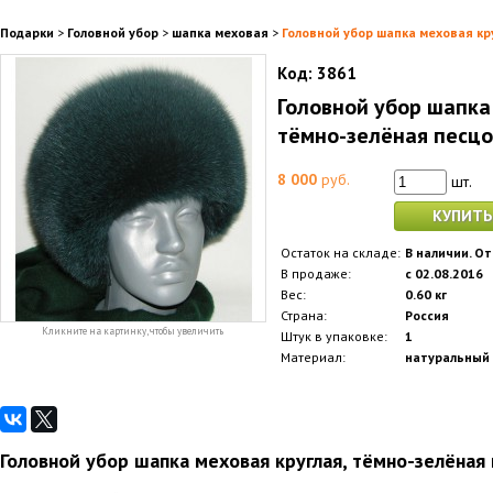
Подарки
>
Головной убор
>
шапка меховая
>
Головной убор шапка меховая кр
Код:
3861
Головной убор шапка
тёмно-зелёная песц
8 000
руб.
шт.
КУПИТЬ
Остаток на складе:
В наличии. От
В продаже:
с 02.08.2016
Вес:
0.60 кг
Страна:
Россия
Кликните на картинку, чтобы увеличить
Штук в упаковке:
1
Материал:
натуральный
Головной убор шапка меховая круглая, тёмно-зелёная