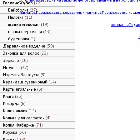
логотипом
Матрешка на заказ по фотографии
Магниты на холодильн
Головной убор
72
Бейсболка
27
магнитов
Производство деревянных магнитов
Производство кружек
Пилотка
11
шапка меховая
19
компании
Подар
шапка шерстяная
13
буденовка
1
Деревянное изделие
30
Заколка для волос
23
Зеркало
10
Игрушка
22
Изделия Златоуста
9
Карандаш сувенирный
14
Карты игральные
6
Книга
23
Кокарда
6
Колокольчик
14
Кольца для салфеток
4
Копия Фаберже
71
Кружка
36
Кукла
128