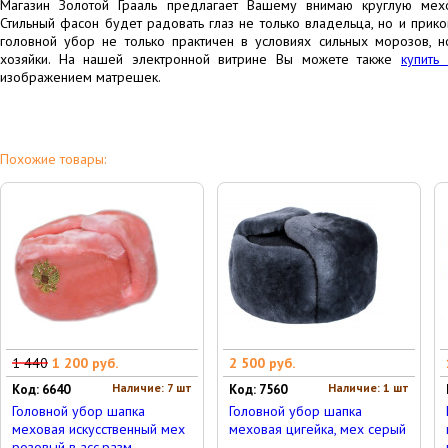
Магазин Золотой Грааль предлагает Вашему внимаю круглую мех
Стильный фасон будет радовать глаз не только владельца, но и прик
головной убор не только практичен в условиях сильных морозов, 
хозяйки. На нашей электронной витрине Вы можете также
купить
изображением матрешек.
Похожие товары:
1 440
1 200 руб.
2 500 руб.
Наличие: 7 шт
Наличие: 1 шт
Код: 6640
Код: 7560
Головной убор шапка
Головной убор шапка
меховая искусственный мех
меховая цигейка, мех серый
розовый в асс.разм.