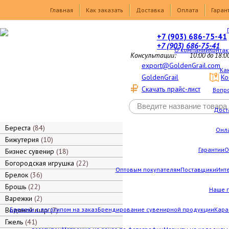
Товары
Главная
Как заказать
Доставка
Оплата
Гаран
+7 (903) 686-75-41
+7 (903) 686-75-41
О компании
Контак
Консультации:
10:00 до 18:0
export@GoldenGrail.com
Как
GoldenGrail
Ко
Скачать прайс-лист
Вопро
Дост
Береста
84
Онл
Бижутерия
10
Гарантии
О
Бизнес сувенир
18
Богородская игрушка
22
Оптовым покупателям
Поставщики
Инт
Брелок
36
Брошь
22
Наше 
Варежки
2
Водяной шар
Брелоки с логотипом на заказ
7
Брендирование сувенирной продукции
Кара
Гжель
41