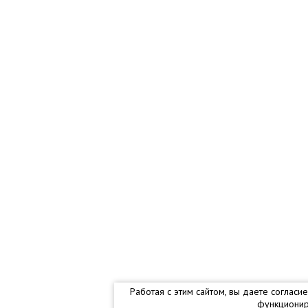
Работая с этим сайтом, вы даете соглас
функционир