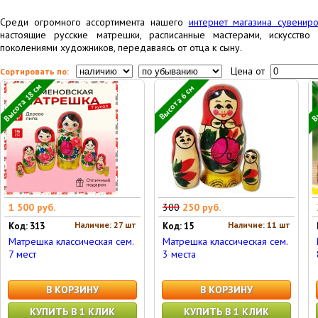
Среди огромного ассортимента нашего
интернет магазина сувенир
настоящие русские матрешки, расписанные мастерами, искусство 
поколениями художников, передаваясь от отца к сыну.
Цена от
Сортировать по:
Высота 18 см
Вы
Высота 6 см
1 500 руб.
300
250 руб.
Наличие: 27 шт
Наличие: 11 шт
Код: 313
Код: 15
Матрешка классическая сем.
Матрешка классическая сем.
7 мест
3 места
В КОРЗИНУ
В КОРЗИНУ
КУПИТЬ В 1 КЛИК
КУПИТЬ В 1 КЛИК