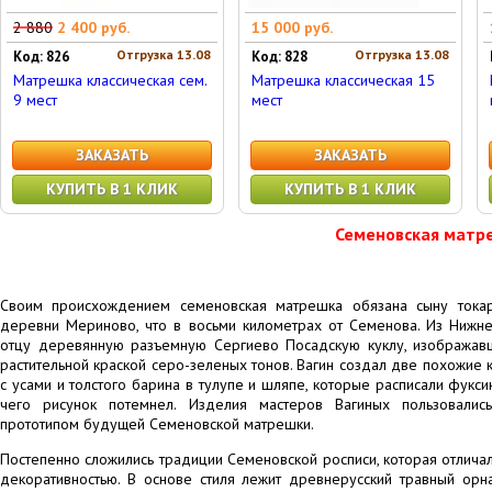
2 880
2 400 руб.
15 000 руб.
Отгрузка 13.08
Отгрузка 13.08
Код: 826
Код: 828
Матрешка классическая сем.
Матрешка классическая 15
9 мест
мест
ЗАКАЗАТЬ
ЗАКАЗАТЬ
КУПИТЬ В 1 КЛИК
КУПИТЬ В 1 КЛИК
Семеновская матре
Своим происхождением семеновская матрешка обязана сыну токар
деревни Мериново, что в восьми километрах от Семенова. Из Нижн
отцу деревянную разъемную Сергиево Посадскую куклу, изображав
растительной краской серо-зеленых тонов. Вагин создал две похожие
с усами и толстого барина в тулупе и шляпе, которые расписали фукси
чего рисунок потемнел. Изделия мастеров Вагиных пользовалис
прототипом будущей Семеновской матрешки.
Постепенно сложились традиции Семеновской росписи, которая отлича
декоративностью. В основе стиля лежит древнерусский травный орн