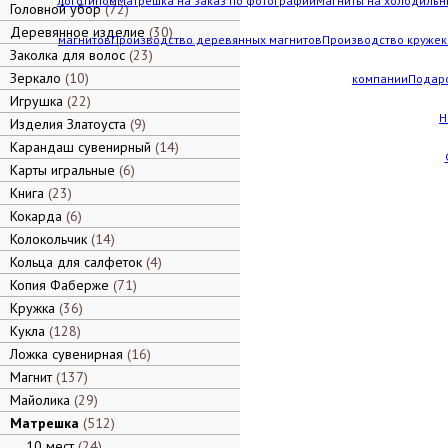
логотипом
Матрешка на заказ по фотографии
Магниты на холодильн
Головной убор
72
Деревянное изделие
30
магнитов
Производство деревянных магнитов
Производство кружек 
Заколка для волос
23
Зеркало
10
компании
Подар
Игрушка
22
Н
Изделия Златоуста
9
Карандаш сувенирный
14
Карты игральные
6
Книга
23
Кокарда
6
Колокольчик
14
Кольца для салфеток
4
Копия Фаберже
71
Кружка
36
Кукла
128
Ложка сувенирная
16
Магнит
137
Майолика
29
Матрешка
512
10 мест
24