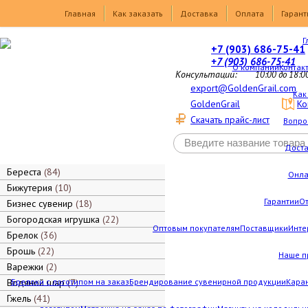
Товары
Главная
Как заказать
Доставка
Оплата
Гарант
Г
+7 (903) 686-75-41
+7 (903) 686-75-41
О компании
Контак
Консультации:
10:00 до 18:0
export@GoldenGrail.com
Как
GoldenGrail
Ко
Скачать прайс-лист
Вопро
Дост
Береста
84
Онла
Бижутерия
10
Гарантии
О
Бизнес сувенир
18
Богородская игрушка
22
Оптовым покупателям
Поставщики
Инте
Брелок
36
Брошь
22
Наше п
Варежки
2
Водяной шар
Брелоки с логотипом на заказ
7
Брендирование сувенирной продукции
Каран
Гжель
41