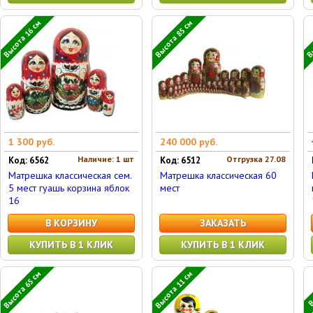
Высота 16 см
Высота 85 см
Вы
1 300 руб.
240 000 руб.
Наличие: 1 шт
Отгрузка 27.08
Код: 6562
Код: 6512
Матрешка классическая сем.
Матрешка классическая 60
5 мест гуашь корзина яблок
мест
16
В КОРЗИНУ
ЗАКАЗАТЬ
КУПИТЬ В 1 КЛИК
КУПИТЬ В 1 КЛИК
Высота 65 см
Высота 11 см
В