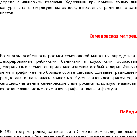
дерево анилиновыми красками. Художники при помощи тонких ли
контуры лица, затем рисуют платок, юбку и передник, традиционно ра
цветов.
Семеновская матреш
Во многом особенности росписи семеновской матрешки определила б
декорированные рябинками, бантиками и кружочками, образовы
декоративных элементов придавало изделию особый колорит. Изначал
легче и графичнее, что больше соответствовало древним традициям и
расцветала и наливалась сочностью, букет становился красочнее,
сегодняшний день в семеновском стиле росписи используют малиновый
их основе живописные сочетания сарафана, платка и фартука.
Победн
В 1953 году матрешка, расписанная в Семеновском стиле, впервые 
шествие по миру. Внешность этой деревянной куклы выгодно отличала