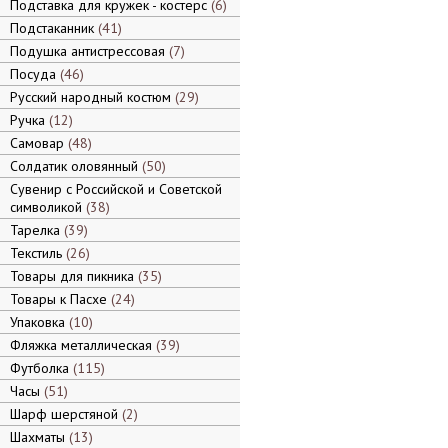
Подставка для кружек - костерс
6
Подстаканник
41
Подушка антистрессовая
7
Посуда
46
Русский народный костюм
29
Ручка
12
Самовар
48
Солдатик оловянный
50
Сувенир с Российской и Советской
символикой
38
Тарелка
39
Текстиль
26
Товары для пикника
35
Товары к Пасхе
24
Упаковка
10
Фляжка металлическая
39
Футболка
115
Часы
51
Шарф шерстяной
2
Шахматы
13