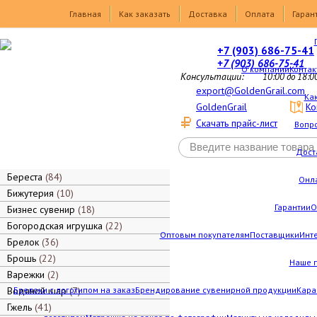
Товары
Главная
Как заказать
Доставка
Оплата
Гаран
+7 (903) 686-75-41
+7 (903) 686-75-41
О компании
Контак
Консультации:
10:00 до 18:0
export@GoldenGrail.com
Как
GoldenGrail
Ко
Скачать прайс-лист
Вопро
Дост
Береста
84
Онл
Бижутерия
10
Гарантии
О
Бизнес сувенир
18
Богородская игрушка
22
Оптовым покупателям
Поставщики
Инт
Брелок
36
Брошь
22
Наше 
Варежки
2
Водяной шар
Брелоки с логотипом на заказ
7
Брендирование сувенирной продукции
Кара
Гжель
41