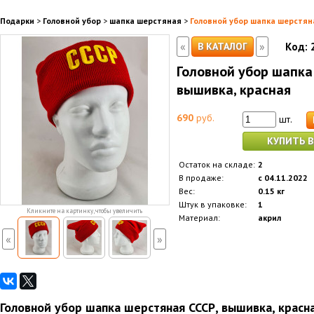
Подарки
>
Головной убор
>
шапка шерстяная
>
Головной убор шапка шерстян
«
»
В КАТАЛОГ
Код:
Головной убор шапка
вышивка, красная
690
руб.
шт.
КУПИТЬ В
Остаток на складе:
2
В продаже:
с 04.11.2022
Вес:
0.15 кг
Штук в упаковке:
1
Кликните на картинку, чтобы увеличить
Материал:
акрил
«
»
Головной убор шапка шерстяная СССР, вышивка, красн