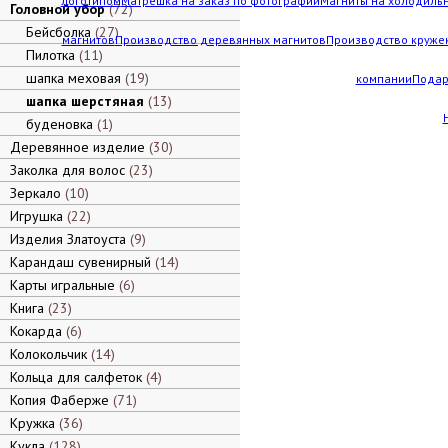
логотипом
Матрешка на заказ по фотографии
Магниты на холодильн
Головной убор
72
Бейсболка
27
магнитов
Производство деревянных магнитов
Производство кружек
Пилотка
11
шапка меховая
19
компании
Подар
шапка шерстяная
13
буденовка
1
Деревянное изделие
30
Заколка для волос
23
Зеркало
10
Игрушка
22
Изделия Златоуста
9
Карандаш сувенирный
14
Карты игральные
6
Книга
23
Кокарда
6
Колокольчик
14
Кольца для салфеток
4
Копия Фаберже
71
Кружка
36
Кукла
128