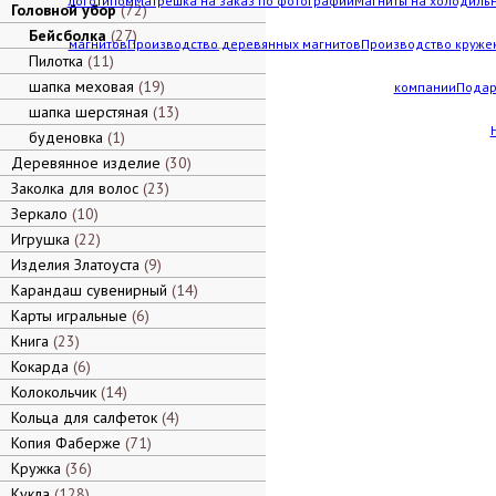
логотипом
Матрешка на заказ по фотографии
Магниты на холодильн
Головной убор
72
Бейсболка
27
магнитов
Производство деревянных магнитов
Производство кружек
Пилотка
11
шапка меховая
19
компании
Подар
шапка шерстяная
13
буденовка
1
Деревянное изделие
30
Заколка для волос
23
Зеркало
10
Игрушка
22
Изделия Златоуста
9
Карандаш сувенирный
14
Карты игральные
6
Книга
23
Кокарда
6
Колокольчик
14
Кольца для салфеток
4
Копия Фаберже
71
Кружка
36
Кукла
128