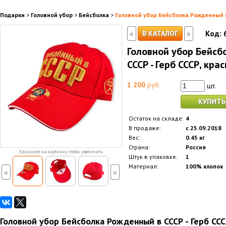
Подарки
>
Головной убор
>
Бейсболка
>
Головной убор Бейсболка Рожденный в
«
»
В КАТАЛОГ
Код:
Головной убор Бейсб
СССР - Герб СССР, кра
1 200
руб.
шт.
КУПИТЬ
Остаток на складе:
4
В продаже:
с 25.09.2018
Вес:
0.45 кг
Страна:
Россия
Кликните на картинку, чтобы увеличить
Штук в упаковке:
1
Материал:
100% хлопок
«
»
Головной убор Бейсболка Рожденный в СССР - Герб ССС