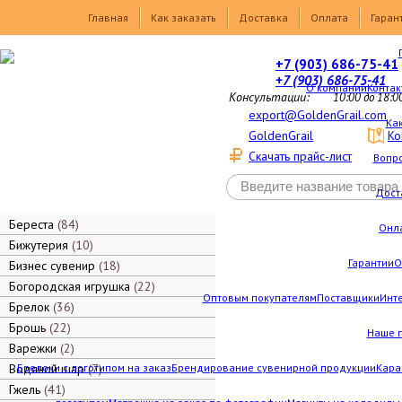
Товары
Главная
Как заказать
Доставка
Оплата
Гаран
+7 (903) 686-75-41
+7 (903) 686-75-41
О компании
Контак
Консультации:
10:00 до 18:0
export@GoldenGrail.com
Как
GoldenGrail
Ко
Скачать прайс-лист
Вопро
Дост
Береста
84
Онл
Бижутерия
10
Гарантии
О
Бизнес сувенир
18
Богородская игрушка
22
Оптовым покупателям
Поставщики
Инт
Брелок
36
Брошь
22
Наше 
Варежки
2
Водяной шар
Брелоки с логотипом на заказ
7
Брендирование сувенирной продукции
Кара
Гжель
41