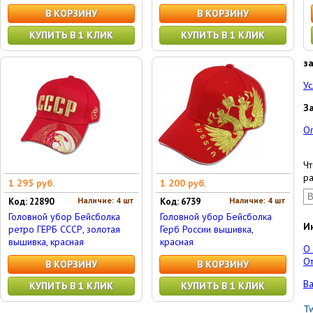
В КОРЗИНУ
В КОРЗИНУ
КУПИТЬ В 1 КЛИК
КУПИТЬ В 1 КЛИК
з
Ус
З
О
Чт
ра
1 295 руб.
1 200 руб.
Наличие: 4 шт
Наличие: 4 шт
Код: 22890
Код: 6739
Головной убор Бейсболка
Головной убор Бейсболка
И
ретро ГЕРБ СССР, золотая
Герб России вышивка,
вышивка, красная
красная
О
От
В КОРЗИНУ
В КОРЗИНУ
Ва
КУПИТЬ В 1 КЛИК
КУПИТЬ В 1 КЛИК
T