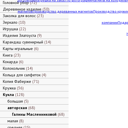
логотипом
Матрешка на заказ по фотографии
Магниты на холодильн
Головной убор
72
Деревянное изделие
30
магнитов
Производство деревянных магнитов
Производство кружек
Заколка для волос
23
Зеркало
10
компании
Подар
Игрушка
22
Изделия Златоуста
9
Карандаш сувенирный
14
Карты игральные
6
Книга
23
Кокарда
6
Колокольчик
14
Кольца для салфеток
4
Копия Фаберже
71
Кружка
36
Кукла
128
большая
5
авторская
68
Галины Масленниковой
68
малая
8
средняя
25