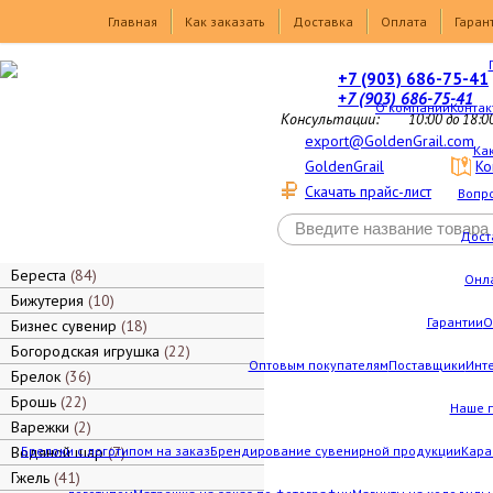
Товары
Главная
Как заказать
Доставка
Оплата
Гаран
+7 (903) 686-75-41
+7 (903) 686-75-41
О компании
Контак
Консультации:
10:00 до 18:0
export@GoldenGrail.com
Как
GoldenGrail
Ко
Скачать прайс-лист
Вопро
Дост
Береста
84
Онл
Бижутерия
10
Гарантии
О
Бизнес сувенир
18
Богородская игрушка
22
Оптовым покупателям
Поставщики
Инт
Брелок
36
Брошь
22
Наше 
Варежки
2
Водяной шар
Брелоки с логотипом на заказ
7
Брендирование сувенирной продукции
Кара
Гжель
41