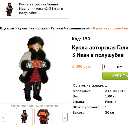
Кукла авторская Галина
Масленникова А2-3 Иван в
полушубке
Подарки
>
Кукла
>
авторская
>
Галины Масленниковой
>
Кукла авторская Гал
Код:
150
Кукла авторская Гал
3 Иван в полушубке
5 000
руб.
шт.
КУПИТЬ
Остаток на складе:
1
В продаже:
с 15.08.2016
Вес:
1.00 кг
Страна:
Россия
Кликните на картинку, чтобы увеличить
Штук в упаковке:
1
Высота:
30 см
«
»