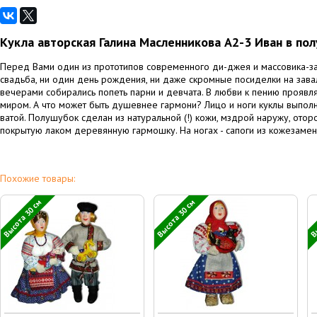
Кукла авторская Галина Масленникова А2-3 Иван в по
Перед Вами один из прототипов современного ди-джея и массовика-за
свадьба, ни один день рождения, ни даже скромные посиделки на зава
вечерами собирались попеть парни и девчата. В любви к пению прояв
миром. А что может быть душевнее гармони? Лицо и ноги куклы выполне
ватой. Полушубок сделан из натуральной (!) кожи, мздрой наружу, ото
покрытую лаком деревянную гармошку. На ногах - сапоги из кожезамен
Похожие товары:
Высота 30 см
Высота 30 см
Вы