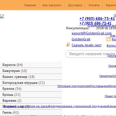
Товары
Главная
Как заказать
Доставка
Оплата
Гарант
Г
+7 (903) 686-75-41
+7 (903) 686-75-41
О компании
Контак
Консультации:
10:00 до 18:0
export@GoldenGrail.com
Как
GoldenGrail
Ко
Скачать прайс-лист
Вопро
Дост
Береста
84
Онла
Бижутерия
10
Гарантии
О
Бизнес сувенир
18
Богородская игрушка
22
Оптовым покупателям
Поставщики
Инте
Брелок
36
Брошь
22
Наше п
Варежки
2
Водяной шар
Брелоки с логотипом на заказ
7
Брендирование сувенирной продукции
Каран
Гжель
41