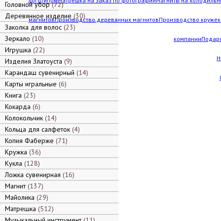
логотипом
Матрешка на заказ по фотографии
Магниты на холодильн
Головной убор
72
Деревянное изделие
30
магнитов
Производство деревянных магнитов
Производство кружек 
Заколка для волос
23
Зеркало
10
компании
Подар
Игрушка
22
Н
Изделия Златоуста
9
Карандаш сувенирный
14
Карты игральные
6
Книга
23
Кокарда
6
Колокольчик
14
Кольца для салфеток
4
Копия Фаберже
71
Кружка
36
Кукла
128
Ложка сувенирная
16
Магнит
137
Майолика
29
Матрешка
512
Музыкальный инструмент
11