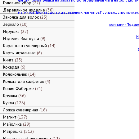
логотипом
Матрешка на заказ по фотографии
Магниты на холодильн
Головной убор
72
Деревянное изделие
30
магнитов
Производство деревянных магнитов
Производство кружек 
Заколка для волос
23
Зеркало
10
компании
Подар
Игрушка
22
Н
Изделия Златоуста
9
Карандаш сувенирный
14
Карты игральные
6
Книга
23
Кокарда
6
Колокольчик
14
Кольца для салфеток
4
Копия Фаберже
71
Кружка
36
Кукла
128
Ложка сувенирная
16
Магнит
137
Майолика
29
Матрешка
512
Музыкальный инструмент
11