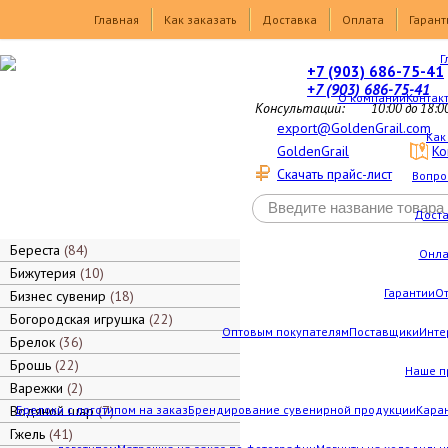
Товары
Главная
Как заказать
Доставка
Оплата
Гарант
Г
+7 (903) 686-75-41
+7 (903) 686-75-41
О компании
Контак
Консультации:
10:00 до 18:0
export@GoldenGrail.com
Как
GoldenGrail
Ко
Скачать прайс-лист
Вопро
Дост
Береста
84
Онла
Бижутерия
10
Гарантии
О
Бизнес сувенир
18
Богородская игрушка
22
Оптовым покупателям
Поставщики
Инте
Брелок
36
Брошь
22
Наше п
Варежки
2
Водяной шар
Брелоки с логотипом на заказ
7
Брендирование сувенирной продукции
Каран
Гжель
41