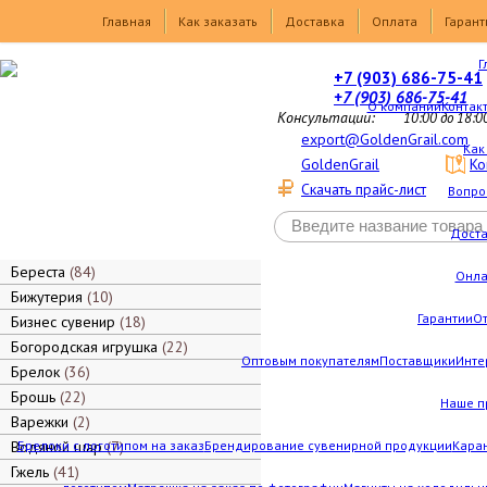
Товары
Главная
Как заказать
Доставка
Оплата
Гарант
Г
+7 (903) 686-75-41
+7 (903) 686-75-41
О компании
Контак
Консультации:
10:00 до 18:0
export@GoldenGrail.com
Как
GoldenGrail
Ко
Скачать прайс-лист
Вопро
Дост
Береста
84
Онла
Бижутерия
10
Гарантии
О
Бизнес сувенир
18
Богородская игрушка
22
Оптовым покупателям
Поставщики
Инте
Брелок
36
Брошь
22
Наше п
Варежки
2
Водяной шар
Брелоки с логотипом на заказ
7
Брендирование сувенирной продукции
Каран
Гжель
41