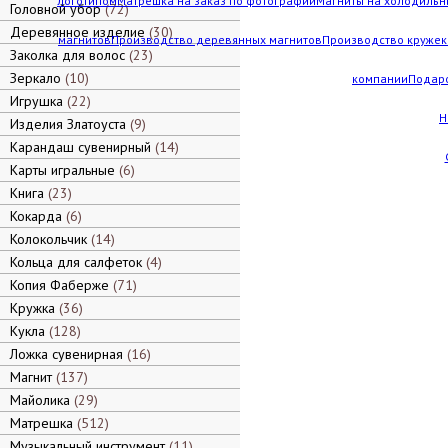
логотипом
Матрешка на заказ по фотографии
Магниты на холодильн
Головной убор
72
Деревянное изделие
30
магнитов
Производство деревянных магнитов
Производство кружек 
Заколка для волос
23
Зеркало
10
компании
Подар
Игрушка
22
Н
Изделия Златоуста
9
Карандаш сувенирный
14
Карты игральные
6
Книга
23
Кокарда
6
Колокольчик
14
Кольца для салфеток
4
Копия Фаберже
71
Кружка
36
Кукла
128
Ложка сувенирная
16
Магнит
137
Майолика
29
Матрешка
512
Музыкальный инструмент
11