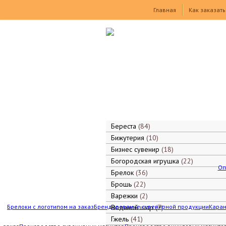
Товары
Главная
Как заказать
Береста
84
Бижутерия
10
Бизнес сувенир
18
Богородская игрушка
22
Оп
Брелок
36
Брошь
22
Варежки
2
Брелоки с логотипом на заказ
Брендирование сувенирной продукции
Водяной шар
7
Каран
Гжель
41