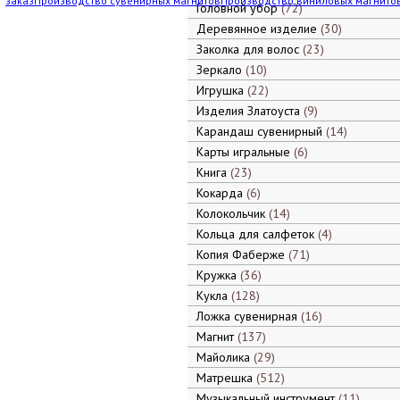
заказ
Производство сувенирных магнитов
Производство виниловых магнито
Головной убор
72
Деревянное изделие
30
Заколка для волос
23
Зеркало
10
Игрушка
22
Изделия Златоуста
9
Карандаш сувенирный
14
Карты игральные
6
Книга
23
Кокарда
6
Колокольчик
14
Кольца для салфеток
4
Копия Фаберже
71
Кружка
36
Кукла
128
Ложка сувенирная
16
Магнит
137
Майолика
29
Матрешка
512
Музыкальный инструмент
11