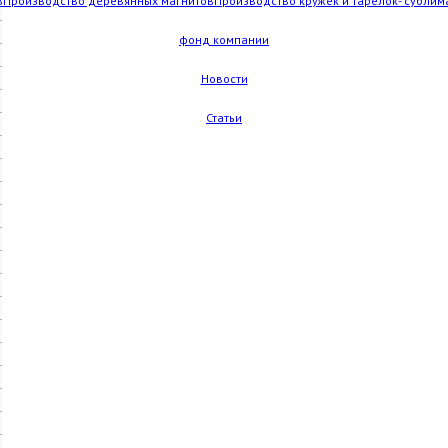
в
Производство деревянных магнитов
Производство кружек и тарелок- сублим
фонд компании
Новости
Статьи