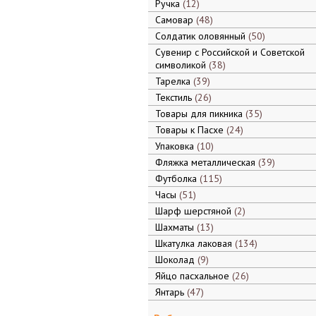
Ручка
12
Самовар
48
Солдатик оловянный
50
Сувенир с Российской и Советской
символикой
38
Тарелка
39
Текстиль
26
Товары для пикника
35
Товары к Пасхе
24
Упаковка
10
Фляжка металлическая
39
Футболка
115
Часы
51
Шарф шерстяной
2
Шахматы
13
Шкатулка лаковая
134
Шоколад
9
Яйцо пасхальное
26
Янтарь
47