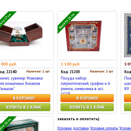
Высота 25 см
ота 17 см
 000 руб.
1 100 руб.
1 8
Наличие: 1 шт
Наличие: 2 шт
од: 22140
Код: 21205
Код
изнес сувенир Упаковка
Посуда набор
Пла
ля коньячных бокалов
патриотический, графин и 6
шел
Тюльпан"
рюмок, символика в асс.
89 
СССР
В КОРЗИНУ
В КОРЗИНУ
КУПИТЬ В 1 КЛИК
КУПИТЬ В 1 КЛИК
заказать и оплатить)
ота 25 см
Условия доставки
Условия оплаты
Услови