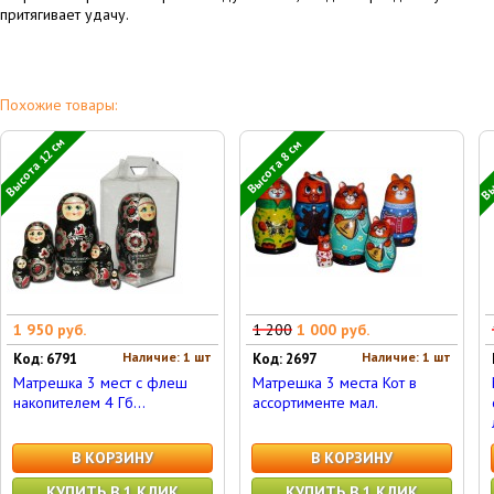
притягивает удачу.
Похожие товары:
Выс
Высота 12 см
Высота 8 см
1 950 руб.
1 200
1 000 руб.
Наличие: 1 шт
Наличие: 1 шт
Код: 6791
Код: 2697
Матрешка 3 мест с флеш
Матрешка 3 места Кот в
накопителем 4 Гб...
ассортименте мал.
В КОРЗИНУ
В КОРЗИНУ
КУПИТЬ В 1 КЛИК
КУПИТЬ В 1 КЛИК