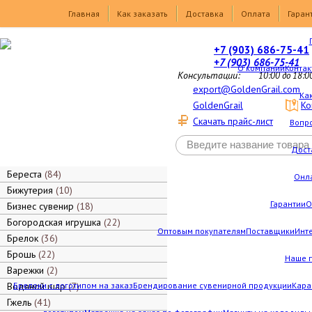
Товары
Главная
Как заказать
Доставка
Оплата
Гаран
+7 (903) 686-75-41
+7 (903) 686-75-41
О компании
Контак
Консультации:
10:00 до 18:0
export@GoldenGrail.com
Как
GoldenGrail
Ко
Скачать прайс-лист
Вопро
Дост
Береста
84
Онл
Бижутерия
10
Гарантии
О
Бизнес сувенир
18
Богородская игрушка
22
Оптовым покупателям
Поставщики
Инт
Брелок
36
Брошь
22
Наше 
Варежки
2
Водяной шар
Брелоки с логотипом на заказ
7
Брендирование сувенирной продукции
Кара
Гжель
41