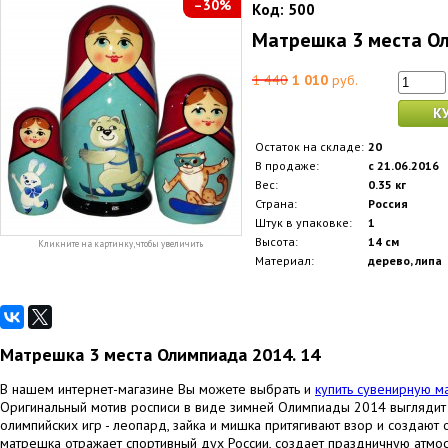
–30%
Код:
500
Матрешка 3 места Ол
1 440
1 010
руб.
К
Остаток на складе:
20
В продаже:
с 21.06.2016
Вес:
0.35 кг
Страна:
Россия
Штук в упаковке:
1
Высота:
14 см
Кликните на картинку, чтобы увеличить
Материал:
дерево, липа
Матрешка 3 места Олимпиада 2014. 14
В нашем интернет-магазине Вы можете выбрать и
купить сувенирную м
Оригинальный мотив росписи в виде зимней Олимпиады 2014 выглядит 
олимпийских игр - леопард, зайка и мишка притягивают взор и создают
матрешка отражает спортивный дух России, создает праздничную атмосф