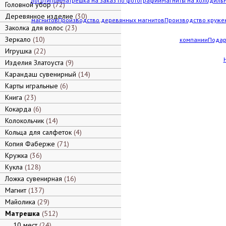
логотипом
Матрешка на заказ по фотографии
Магниты на холодильн
Головной убор
72
Деревянное изделие
30
магнитов
Производство деревянных магнитов
Производство кружек
Заколка для волос
23
Зеркало
10
компании
Подар
Игрушка
22
Изделия Златоуста
9
Карандаш сувенирный
14
Карты игральные
6
Книга
23
Кокарда
6
Колокольчик
14
Кольца для салфеток
4
Копия Фаберже
71
Кружка
36
Кукла
128
Ложка сувенирная
16
Магнит
137
Майолика
29
Матрешка
512
10 мест
24