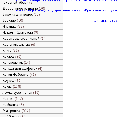
логотипом
Матрешка на заказ по фотографии
Магниты на холодильн
Головной убор
72
Деревянное изделие
30
магнитов
Производство деревянных магнитов
Производство кружек
Заколка для волос
23
Зеркало
10
компании
Подар
Игрушка
22
Изделия Златоуста
9
Карандаш сувенирный
14
Карты игральные
6
Книга
23
Кокарда
6
Колокольчик
14
Кольца для салфеток
4
Копия Фаберже
71
Кружка
36
Кукла
128
Ложка сувенирная
16
Магнит
137
Майолика
29
Матрешка
512
10 мест
24