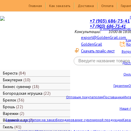
Товары
Главная
Как заказать
Доставка
Оплата
Гаран
+7 (903) 686-75-41
+7 (903) 686-75-41
О компании
Контак
Консультации:
10:00 до 18:0
export@GoldenGrail.com
Как
GoldenGrail
Ко
Скачать прайс-лист
Вопро
Дост
Береста
84
Онл
Бижутерия
10
Гарантии
О
Бизнес сувенир
18
Богородская игрушка
22
Оптовым покупателям
Поставщики
Инт
Брелок
36
Брошь
22
Наше 
Варежки
2
Водяной шар
Брелоки с логотипом на заказ
7
Брендирование сувенирной продукции
Кара
Гжель
41