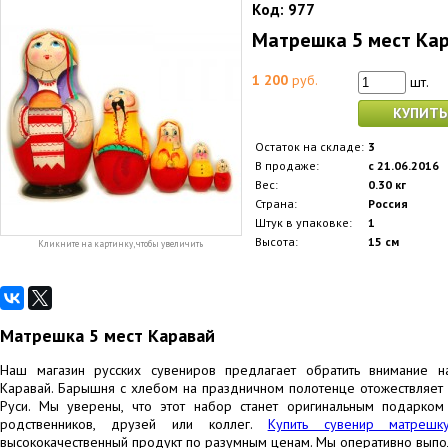
Код:
977
Матрешка 5 мест Ка
1 200
руб.
шт.
КУПИТЬ
Остаток на складе:
3
В продаже:
с 21.06.2016
Вес:
0.30 кг
Страна:
Россия
Штук в упаковке:
1
Высота:
15 см
Кликните на картинку, чтобы увеличить
Матрешка 5 мест Каравай
Наш магазин русских сувениров предлагает обратить внимание 
Каравай. Барышня с хлебом на праздничном полотенце отожествляет и
Руси. Мы уверены, что этот набор станет оригинальным подарком
родственников, друзей или коллег.
Купить сувенир матреш
высококачественный продукт по разумным ценам. Мы оперативно выпо