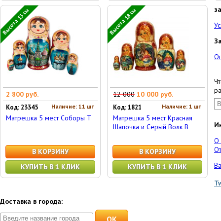
з
Высота 13 см
Высота 18 см
Ус
З
О
Чт
ра
2 800 руб.
12 000
10 000 руб.
Наличие: 11 шт
Наличие: 1 шт
Код: 23345
Код: 1821
Матрешка 5 мест Соборы Т
Матрешка 5 мест Красная
И
Шапочка и Серый Волк В
О
От
В КОРЗИНУ
В КОРЗИНУ
Ва
КУПИТЬ В 1 КЛИК
КУПИТЬ В 1 КЛИК
T
Доставка в города:
OK