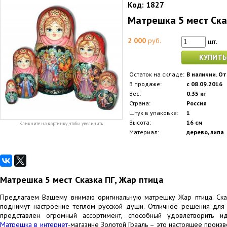
Код:
1827
Матрешка 5 мест Ска
2 000
руб.
шт.
КУПИТЬ
Остаток на складе:
В наличии. От
В продаже:
с 08.09.2016
Вес:
0.35 кг
Страна:
Россия
Штук в упаковке:
1
Высота:
16 см
Кликните на картинку, чтобы увеличить
Материал:
дерево, липа
Матрешка 5 мест Сказка ПГ, Жар птица
Предлагаем Вашему внимаю оригинальную матрешку Жар птица. Ска
поднимут настроение теплом русской души. Отличное решения для
представлен огромный ассортимент, способный удовлетворить и
Матрешка в интернет
-магазине Золотой Грааль – это настоящее произв