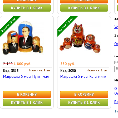
КУПИТЬ В 1 КЛИК
КУПИТЬ В 1 КЛИК
з
Высота 5,5 см
Высота 10 см
Ус
З
О
Чт
ра
2 160
1 800 руб.
550 руб.
Наличие: 1 шт
Наличие: 1 шт
Код: 3315
Код: 8050
Матрешка 5 мест Путин мал.
Матрешка 5 мест Коты мини
И
О
От
В КОРЗИНУ
В КОРЗИНУ
Ва
КУПИТЬ В 1 КЛИК
КУПИТЬ В 1 КЛИК
T