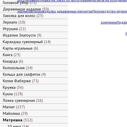
логотипом
Матрешка на заказ по фотографии
Магниты на холодильн
Головной убор
72
Деревянное изделие
30
магнитов
Производство деревянных магнитов
Производство кружек
Заколка для волос
23
Зеркало
10
компании
Подар
Игрушка
22
Изделия Златоуста
9
Карандаш сувенирный
14
Карты игральные
6
Книга
23
Кокарда
6
Колокольчик
14
Кольца для салфеток
4
Копия Фаберже
71
Кружка
36
Кукла
128
Ложка сувенирная
16
Магнит
137
Майолика
29
Матрешка
512
10 мест
24