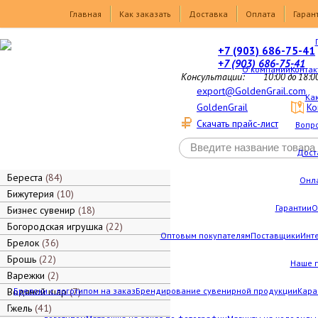
Товары
Главная
Как заказать
Доставка
Оплата
Гаран
+7 (903) 686-75-41
+7 (903) 686-75-41
О компании
Контак
Консультации:
10:00 до 18:0
export@GoldenGrail.com
Как
GoldenGrail
Ко
Скачать прайс-лист
Вопро
Дост
Береста
84
Онл
Бижутерия
10
Гарантии
О
Бизнес сувенир
18
Богородская игрушка
22
Оптовым покупателям
Поставщики
Инт
Брелок
36
Брошь
22
Наше 
Варежки
2
Водяной шар
Брелоки с логотипом на заказ
7
Брендирование сувенирной продукции
Кара
Гжель
41