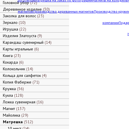
логотипом
Матрешка на заказ по фотографии
Магниты на холодильн
Головной убор
72
Деревянное изделие
30
магнитов
Производство деревянных магнитов
Производство кружек
Заколка для волос
23
Зеркало
10
компании
Подар
Игрушка
22
Изделия Златоуста
9
Карандаш сувенирный
14
Карты игральные
6
Книга
23
Кокарда
6
Колокольчик
14
Кольца для салфеток
4
Копия Фаберже
71
Кружка
36
Кукла
128
Ложка сувенирная
16
Магнит
137
Майолика
29
Матрешка
512
10 мест
24