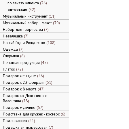
по заказу клиента
36
авторская
32
Музыкальный инструмент
11
Музыкальный собор - макет
30
Набор для творчества
7
Неваляшка
7
Новый Год и Рождество
108
Одежда
7
Открытки
6
Печатная продукция
47
Платок
72
Подарок женщине
46
Подарок к 23 февраля
51
Подарок к 8 марта
47
Подарок ко Дню святого
Валентина
78
Подарок мужчине
57
Подставка для кружек - костерс
6
Подстаканник
41
Подушка антистрессовая
7