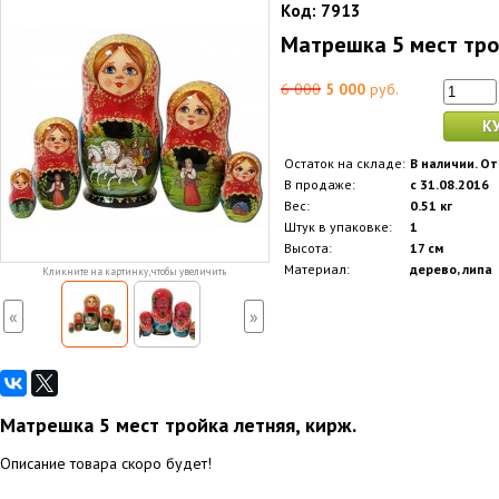
Код:
7913
Матрешка 5 мест тро
6 000
5 000
руб.
К
Остаток на складе:
В наличии. От
В продаже:
с 31.08.2016
Вес:
0.51 кг
Штук в упаковке:
1
Высота:
17 см
Материал:
дерево, липа
Кликните на картинку, чтобы увеличить
«
»
Матрешка 5 мест тройка летняя, кирж.
Описание товара скоро будет!