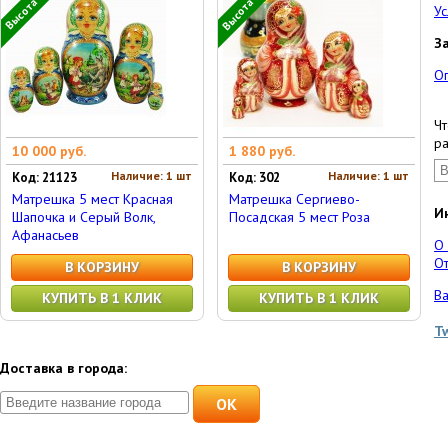
Высота 12 см
Высота 17 см
Ус
З
О
Чт
ра
10 000 руб.
1 880 руб.
Наличие: 1 шт
Наличие: 1 шт
Код: 21123
Код: 302
Матрешка 5 мест Красная
Матрешка Сергиево-
И
Шапочка и Серый Волк,
Посадская 5 мест Роза
Афанасьев
О
От
В КОРЗИНУ
В КОРЗИНУ
Ва
КУПИТЬ В 1 КЛИК
КУПИТЬ В 1 КЛИК
T
Доставка в города:
OK