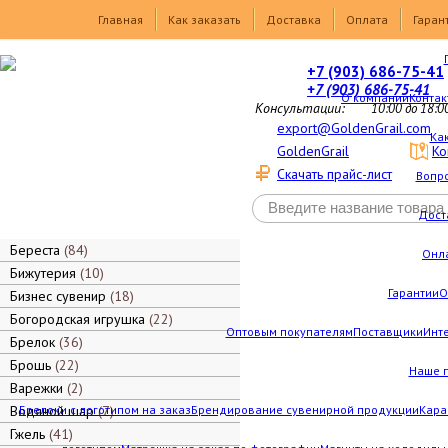
Товары
Главная
Как заказать
Доставка
Оплата
Гаран
+7 (903) 686-75-41
+7 (903) 686-75-41
О компании
Контак
Консультации:
10:00 до 18:0
export@GoldenGrail.com
Как
GoldenGrail
Ко
Скачать прайс-лист
Вопро
Дост
Береста
84
Онл
Бижутерия
10
Гарантии
О
Бизнес сувенир
18
Богородская игрушка
22
Оптовым покупателям
Поставщики
Инт
Брелок
36
Брошь
22
Наше 
Варежки
2
Водяной шар
Брелоки с логотипом на заказ
7
Брендирование сувенирной продукции
Кара
Гжель
41