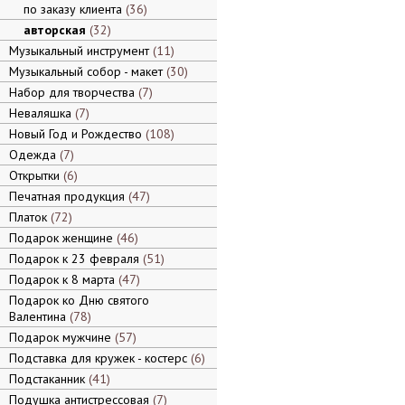
по заказу клиента
36
авторская
32
Музыкальный инструмент
11
Музыкальный собор - макет
30
Набор для творчества
7
Неваляшка
7
Новый Год и Рождество
108
Одежда
7
Открытки
6
Печатная продукция
47
Платок
72
Подарок женщине
46
Подарок к 23 февраля
51
Подарок к 8 марта
47
Подарок ко Дню святого
Валентина
78
Подарок мужчине
57
Подставка для кружек - костерс
6
Подстаканник
41
Подушка антистрессовая
7