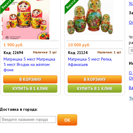
Высота 17 см
Высота 17 см
Ус
З
О
Чт
ра
1 900 руб.
10 000 руб.
Наличие: 5 шт
Наличие: 1 шт
Код: 22694
Код: 21124
Матрешка 5 мест Матрешка
Матрешка 5 мест Репка,
И
5 мест Ягодки на жёлтом
Афанасьев
фоне
О
От
В КОРЗИНУ
В КОРЗИНУ
Ва
КУПИТЬ В 1 КЛИК
КУПИТЬ В 1 КЛИК
T
Доставка в города:
OK