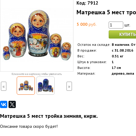
Код:
7912
Матрешка 5 мест тро
5 000
руб.
шт.
КУПИТЬ
Остаток на складе:
В наличии. От
В продаже:
с 31.08.2016
Вес:
0.51 кг
Штук в упаковке:
1
Высота:
17 см
Материал:
дерево, липа
Кликните на картинку, чтобы увеличить
«
»
Матрешка 5 мест тройка зимняя, кирж.
Описание товара скоро будет!