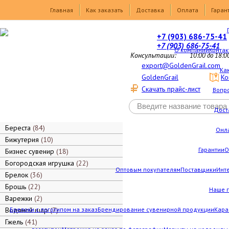
Товары
Главная
Как заказать
Доставка
Оплата
Гаран
+7 (903) 686-75-41
+7 (903) 686-75-41
О компании
Контак
Консультации:
10:00 до 18:0
export@GoldenGrail.com
Как
GoldenGrail
Ко
Скачать прайс-лист
Вопро
Дост
Береста
84
Онл
Бижутерия
10
Гарантии
О
Бизнес сувенир
18
Богородская игрушка
22
Оптовым покупателям
Поставщики
Инт
Брелок
36
Брошь
22
Наше 
Варежки
2
Водяной шар
Брелоки с логотипом на заказ
7
Брендирование сувенирной продукции
Кара
Гжель
41