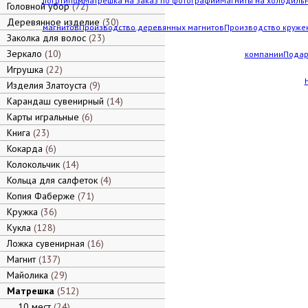
логотипом
Матрешка на заказ по фотографии
Магниты на холодильн
Головной убор
72
Деревянное изделие
30
магнитов
Производство деревянных магнитов
Производство кружек
Заколка для волос
23
Зеркало
10
компании
Подар
Игрушка
22
Изделия Златоуста
9
Карандаш сувенирный
14
Карты игральные
6
Книга
23
Кокарда
6
Колокольчик
14
Кольца для салфеток
4
Копия Фаберже
71
Кружка
36
Кукла
128
Ложка сувенирная
16
Магнит
137
Майолика
29
Матрешка
512
10 мест
24