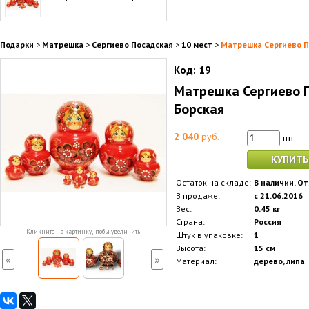
Подарки
>
Матрешка
>
Сергиево Посадская
>
10 мест
>
Матрешка Сергиево П
Код:
19
Матрешка Сергиево П
Борская
2 040
руб.
шт.
КУПИТЬ
Остаток на складе:
В наличии. От
В продаже:
с 21.06.2016
Вес:
0.45 кг
Страна:
Россия
Кликните на картинку, чтобы увеличить
Штук в упаковке:
1
Высота:
15 см
«
»
Материал:
дерево, липа