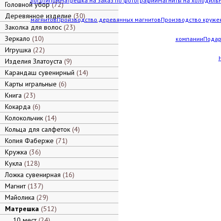
логотипом
Матрешка на заказ по фотографии
Магниты на холодильн
Головной убор
72
Деревянное изделие
30
магнитов
Производство деревянных магнитов
Производство кружек
Заколка для волос
23
Зеркало
10
компании
Подар
Игрушка
22
Изделия Златоуста
9
Карандаш сувенирный
14
Карты игральные
6
Книга
23
Кокарда
6
Колокольчик
14
Кольца для салфеток
4
Копия Фаберже
71
Кружка
36
Кукла
128
Ложка сувенирная
16
Магнит
137
Майолика
29
Матрешка
512
10 мест
24