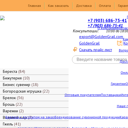
Товары
Главная
Как заказать
Доставка
Оплата
Гаран
+7 (903) 686-75-41
+7 (903) 686-75-41
О компании
Контак
Консультации:
10:00 до 18:0
export@GoldenGrail.com
Как
GoldenGrail
Ко
Скачать прайс-лист
Вопро
Дост
Береста
84
Онл
Бижутерия
10
Гарантии
О
Бизнес сувенир
18
Богородская игрушка
22
Оптовым покупателям
Поставщики
Инт
Брелок
36
Брошь
22
Наше 
Варежки
2
Водяной шар
Брелоки с логотипом на заказ
7
Брендирование сувенирной продукции
Кара
Гжель
41