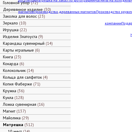
логотипом
Матрешка на заказ по фотографии
Магниты на холодильн
Головной убор
72
Деревянное изделие
30
магнитов
Производство деревянных магнитов
Производство кружек
Заколка для волос
23
Зеркало
10
компании
Подар
Игрушка
22
Изделия Златоуста
9
Карандаш сувенирный
14
Карты игральные
6
Книга
23
Кокарда
6
Колокольчик
14
Кольца для салфеток
4
Копия Фаберже
71
Кружка
36
Кукла
128
Ложка сувенирная
16
Магнит
137
Майолика
29
Матрешка
512
10 мест
24