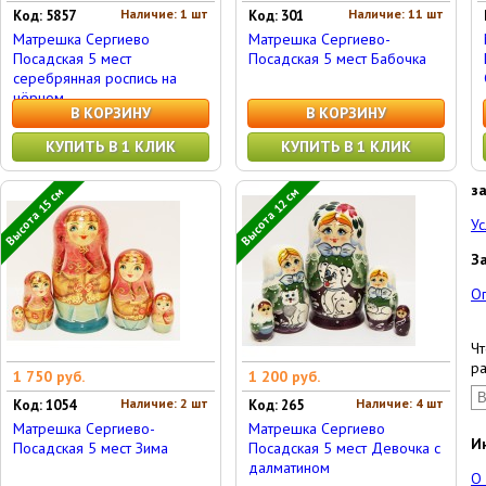
Наличие: 1 шт
Наличие: 11 шт
Код: 5857
Код: 301
Матрешка Сергиево
Матрешка Сергиево-
Посадская 5 мест
Посадская 5 мест Бабочка
серебрянная роспись на
чёрном...
В КОРЗИНУ
В КОРЗИНУ
КУПИТЬ В 1 КЛИК
КУПИТЬ В 1 КЛИК
з
Высота 15 см
Высота 12 см
Ус
З
О
Чт
ра
1 750 руб.
1 200 руб.
Наличие: 2 шт
Наличие: 4 шт
Код: 1054
Код: 265
Матрешка Сергиево-
Матрешка Сергиево
И
Посадская 5 мест Зима
Посадская 5 мест Девочка с
далматином
О