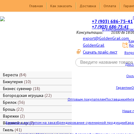
Товары
Главная
Как заказать
Доставка
Оплата
Гаран
+7 (903) 686-75-41
+7 (903) 686-75-41
О компании
Контак
Консультации:
10:00 до 18:0
export@GoldenGrail.com
Как
GoldenGrail
Ко
Скачать прайс-лист
Вопро
Дост
Береста
84
Онл
Бижутерия
10
Гарантии
О
Бизнес сувенир
18
Богородская игрушка
22
Оптовым покупателям
Поставщики
Инт
Брелок
36
Брошь
22
Наше 
Варежки
2
Водяной шар
Брелоки с логотипом на заказ
7
Брендирование сувенирной продукции
Кара
Гжель
41