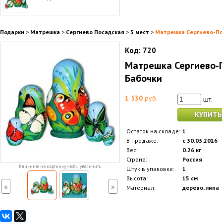
Подарки
>
Матрешка
>
Сергиево Посадская
>
5 мест
>
Матрешка Сергиево-По
Код:
720
Матрешка Сергиево-П
Бабочки
1 530
руб.
шт.
КУПИТЬ
Остаток на складе:
1
В продаже:
с 30.03.2016
Вес:
0.26 кг
Страна:
Россия
Кликните на картинку, чтобы увеличить
Штук в упаковке:
1
Высота:
15 см
«
»
Материал:
дерево, липа