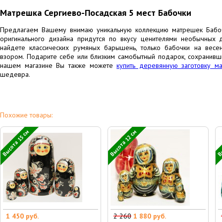
Матрешка Сергиево-Посадская 5 мест Бабочки
Предлагаем Вашему внимаю уникальную коллекцию матрешек Бабочк
оригинального дизайна придутся по вкусу ценителями необычных 
найдете классических румяных барышень, только бабочки на вес
взором. Подарите себе или близким самобытный подарок, сохранивши
нашем магазине Вы также можете
купить деревянную заготовку м
шедевра.
Похожие товары:
Высота 15 см
Высота 12 см
Вы
1 450 руб.
2 260
1 880 руб.