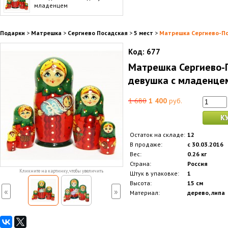
младенцем
Подарки
>
Матрешка
>
Сергиево Посадская
>
5 мест
>
Матрешка Сергиево-По
Код:
677
Матрешка Сергиево-П
девушка с младенце
1 680
1 400
руб.
К
Остаток на складе:
12
В продаже:
с 30.03.2016
Вес:
0.26 кг
Страна:
Россия
Кликните на картинку, чтобы увеличить
Штук в упаковке:
1
Высота:
15 см
«
»
Материал:
дерево, липа