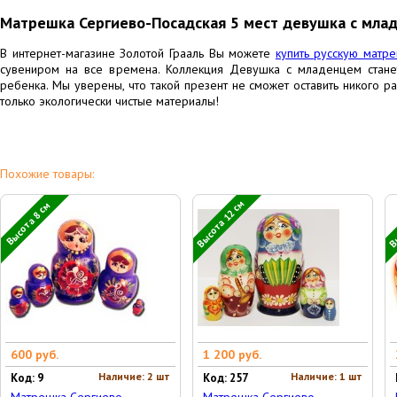
Матрешка Сергиево-Посадская 5 мест девушка с мла
В интернет-магазине Золотой Грааль Вы можете
купить русскую матр
сувениром на все времена. Коллекция Девушка с младенцем стан
ребенка. Мы уверены, что такой презент не сможет оставить никого 
только экологически чистые материалы!
Похожие товары:
Высота 12 см
Вы
Высота 8 см
600 руб.
1 200 руб.
Наличие: 2 шт
Наличие: 1 шт
Код: 9
Код: 257