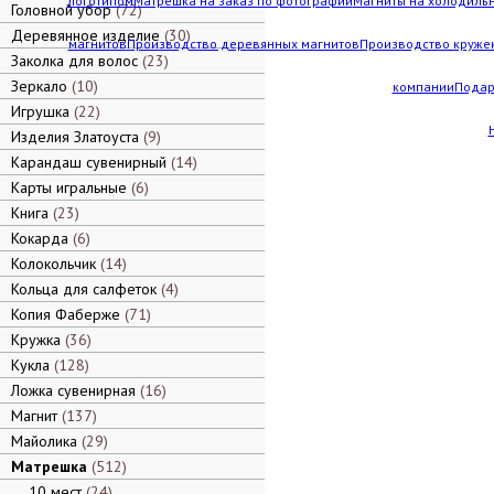
логотипом
Матрешка на заказ по фотографии
Магниты на холодильн
Головной убор
72
Деревянное изделие
30
магнитов
Производство деревянных магнитов
Производство кружек
Заколка для волос
23
Зеркало
10
компании
Подар
Игрушка
22
Изделия Златоуста
9
Карандаш сувенирный
14
Карты игральные
6
Книга
23
Кокарда
6
Колокольчик
14
Кольца для салфеток
4
Копия Фаберже
71
Кружка
36
Кукла
128
Ложка сувенирная
16
Магнит
137
Майолика
29
Матрешка
512
10 мест
24