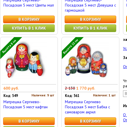
Матрешка Сергиево-
Матрешка Сергиево-
Посадская 5 мест Цветы мал
Посадская 5 мест Девушка с
гармошкой
В КОРЗИНУ
В КОРЗИНУ
КУПИТЬ В 1 КЛИК
КУПИТЬ В 1 КЛИК
з
Высота 15 см
Высота 8 см
Ус
З
О
Чт
ра
600 руб.
2 130
1 770 руб.
Наличие: 9 шт
Наличие: 1 шт
Код: 549
Код: 561
Матрешка Сергиево-
Матрешка Сергиево
И
Посадская 5 мест кафтан
Посадская 5 мест Бабка с
самоваром акрил
О
От
В КОРЗИНУ
В КОРЗИНУ