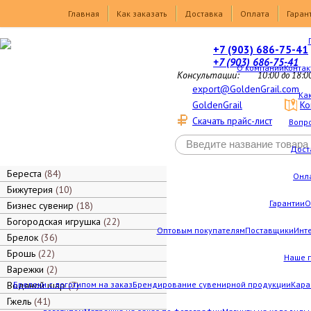
Товары
Главная
Как заказать
Доставка
Оплата
Гаран
+7 (903) 686-75-41
+7 (903) 686-75-41
О компании
Контак
Консультации:
10:00 до 18:0
export@GoldenGrail.com
Как
GoldenGrail
Ко
Скачать прайс-лист
Вопро
Дост
Береста
84
Онл
Бижутерия
10
Гарантии
О
Бизнес сувенир
18
Богородская игрушка
22
Оптовым покупателям
Поставщики
Инт
Брелок
36
Брошь
22
Наше 
Варежки
2
Водяной шар
Брелоки с логотипом на заказ
7
Брендирование сувенирной продукции
Кара
Гжель
41