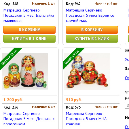
Наличие: 1 шт
Наличие: 4 шт
Код: 548
Код: 962
Матрешка Сергиево
Матрешка Сергиево
Посадская 5 мест Балалайка
Посадская 5 мест Евреи со
малиновая
свечей мал.
В КОРЗИНУ
В КОРЗИНУ
КУПИТЬ В 1 КЛИК
КУПИТЬ В 1 КЛИК
з
Высота 12 см
Высота 9 см
Ус
З
О
Чт
ра
1 200 руб.
910 руб.
Наличие: 6 шт
Наличие: 1 шт
Код: 256
Код: 575
Матрешка Сергиево-
Матрешка Сергиево-
И
Посадская 5 мест Девочка с
Посадская 5 мест МНА
поросенком
красная
О