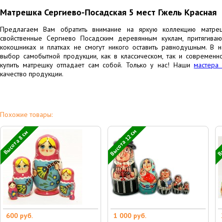
Матрешка Сергиево-Посадская 5 мест Гжель Красная
Предлагаем Вам обратить внимание на яркую коллекцию матреш
свойственные Сергиево Посадским деревянным куклам, притягиваю
кокошниках и платках не смогут никого оставить равнодушным. В 
выбор самобытной продукции, как в классическом, так и современн
купить матрешку отпадает сам собой. Только у нас! Наши
мастера
качество продукции.
Похожие товары:
Высота 12 см
Вы
Высота 8 см
600 руб.
1 000 руб.