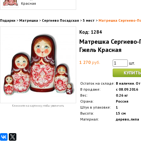
Красная
Подарки
>
Матрешка
>
Сергиево Посадская
>
5 мест
>
Матрешка Сергиево-По
Код:
1284
Матрешка Сергиево-П
Гжель Красная
1 270
руб.
шт.
КУПИТЬ
Остаток на складе:
В наличии. От
В продаже:
с 08.09.2016
Вес:
0.26 кг
Страна:
Россия
Кликните на картинку, чтобы увеличить
Штук в упаковке:
1
Высота:
15 см
Материал:
дерево, липа