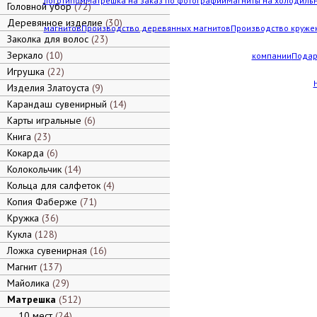
логотипом
Матрешка на заказ по фотографии
Магниты на холодильн
Головной убор
72
Деревянное изделие
30
магнитов
Производство деревянных магнитов
Производство кружек
Заколка для волос
23
Зеркало
10
компании
Подар
Игрушка
22
Изделия Златоуста
9
Карандаш сувенирный
14
Карты игральные
6
Книга
23
Кокарда
6
Колокольчик
14
Кольца для салфеток
4
Копия Фаберже
71
Кружка
36
Кукла
128
Ложка сувенирная
16
Магнит
137
Майолика
29
Матрешка
512
10 мест
24