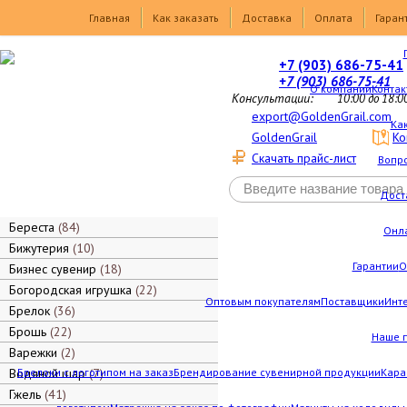
Товары
Главная
Как заказать
Доставка
Оплата
Гаран
+7 (903) 686-75-41
+7 (903) 686-75-41
О компании
Контак
Консультации:
10:00 до 18:0
export@GoldenGrail.com
Как
GoldenGrail
Ко
Скачать прайс-лист
Вопро
Дост
Береста
84
Онл
Бижутерия
10
Гарантии
О
Бизнес сувенир
18
Богородская игрушка
22
Оптовым покупателям
Поставщики
Инт
Брелок
36
Брошь
22
Наше 
Варежки
2
Водяной шар
Брелоки с логотипом на заказ
7
Брендирование сувенирной продукции
Кара
Гжель
41