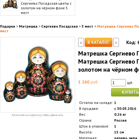
Сергиево Посадская цветы с
золотом на чёрном фоне 5
мест
Подарки
>
Матрешка
>
Сергиево Посадская
>
5 мест
>
Матрешка Сергиево По
мест
«
»
В КАТАЛОГ
Код:
Матрешка Сергиево П
Матрешка Сергиево П
золотом на чёрном ф
1 260
руб.
шт.
КУПИТЬ
Остаток на складе:
1
В продаже:
с 30.03.2016
Вес:
0.26 кг
Кликните на картинку, чтобы увеличить
Страна:
Россия
Штук в упаковке:
1
Высота:
15 см
Материал:
дерево, липа