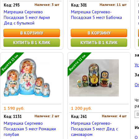
Наличие: 3 шт
Наличие: 11 шт
Код: 293
Код: 301
Матрешка Сергиево
Матрешка Сергиево-
Посадская 5 мест Акрил
Посадская 5 мест Бабочка
Дед с бутылкой
В КОРЗИНУ
В КОРЗИНУ
КУПИТЬ В 1 КЛИК
КУПИТЬ В 1 КЛИК
з
Высота 15 см
Высота 12 см
Ус
З
О
Чт
ра
1 590 руб.
1 200 руб.
Наличие: 2 шт
Наличие: 4 шт
Код: 1131
Код: 261
Матрешка Сергиево
Матрешка Сергиево-
И
Посадская 5 мест Ромашки
Посадская 5 мест Дед с
голубая
самоваром
О