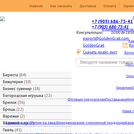
Товары
Главная
Как заказать
Доставка
Оплата
Гаран
+7 (903) 686-75-41
+7 (903) 686-75-41
О компании
Контак
Консультации:
10:00 до 18:0
export@GoldenGrail.com
Как
GoldenGrail
Ко
Скачать прайс-лист
Вопро
Дост
Береста
84
Онл
Бижутерия
10
Гарантии
О
Бизнес сувенир
18
Богородская игрушка
22
Оптовым покупателям
Поставщики
Инт
Брелок
36
Брошь
22
Наше 
Варежки
2
Водяной шар
Брелоки с логотипом на заказ
7
Брендирование сувенирной продукции
Кара
Гжель
41