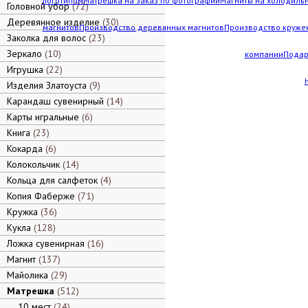
логотипом
Матрешка на заказ по фотографии
Магниты на холодильн
Головной убор
72
Деревянное изделие
30
магнитов
Производство деревянных магнитов
Производство кружек
Заколка для волос
23
Зеркало
10
компании
Подар
Игрушка
22
Изделия Златоуста
9
Карандаш сувенирный
14
Карты игральные
6
Книга
23
Кокарда
6
Колокольчик
14
Кольца для салфеток
4
Копия Фаберже
71
Кружка
36
Кукла
128
Ложка сувенирная
16
Магнит
137
Майолика
29
Матрешка
512
10 мест
24