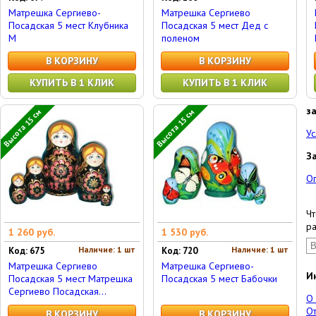
Матрешка Сергиево-
Матрешка Сергиево
Посадская 5 мест Клубника
Посадская 5 мест Дед с
М
поленом
В КОРЗИНУ
В КОРЗИНУ
КУПИТЬ В 1 КЛИК
КУПИТЬ В 1 КЛИК
з
Высота 15 см
Высота 15 см
Ус
З
О
Чт
ра
1 260 руб.
1 530 руб.
Наличие: 1 шт
Наличие: 1 шт
Код: 675
Код: 720
Матрешка Сергиево
Матрешка Сергиево-
И
Посадская 5 мест Матрешка
Посадская 5 мест Бабочки
Сергиево Посадская...
О
От
В КОРЗИНУ
В КОРЗИНУ