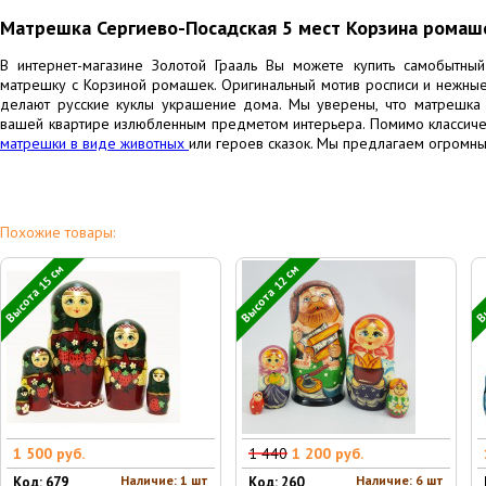
Матрешка Сергиево-Посадская 5 мест Корзина ромаш
В интернет-магазине Золотой Грааль Вы можете купить самобытны
матрешку с Корзиной ромашек. Оригинальный мотив росписи и нежные
делают русские куклы украшение дома. Мы уверены, что матрешка 
вашей квартире излюбленным предметом интерьера. Помимо классиче
матрешки в виде животных
или героев сказок. Мы предлагаем огромны
Похожие товары:
Высота 15 см
Высота 12 см
Вы
1 500 руб.
1 440
1 200 руб.
Наличие: 1 шт
Наличие: 6 шт
Код: 679
Код: 260