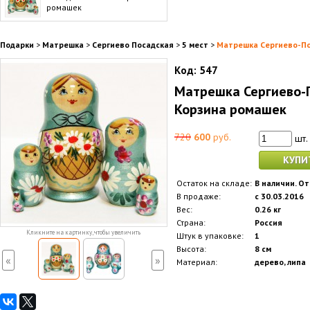
ромашек
Подарки
>
Матрешка
>
Сергиево Посадская
>
5 мест
>
Матрешка Сергиево-По
Код:
547
Матрешка Сергиево-П
Корзина ромашек
720
600
руб.
шт.
КУПИ
Остаток на складе:
В наличии. От
В продаже:
с 30.03.2016
Вес:
0.26 кг
Страна:
Россия
Кликните на картинку, чтобы увеличить
Штук в упаковке:
1
Высота:
8 см
«
»
Материал:
дерево, липа