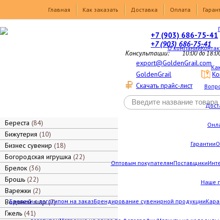
Товары
Главная
Как заказать
Доставка
Оплата
Гаран
+7 (903) 686-75-41
+7 (903) 686-75-41
О компании
Контак
Консультации:
10:00 до 18:0
export@GoldenGrail.com
Как
GoldenGrail
Ко
Скачать прайс-лист
Вопро
Дост
Береста
84
Онл
Бижутерия
10
Гарантии
О
Бизнес сувенир
18
Богородская игрушка
22
Оптовым покупателям
Поставщики
Инт
Брелок
36
Брошь
22
Наше 
Варежки
2
Водяной шар
Брелоки с логотипом на заказ
7
Брендирование сувенирной продукции
Кара
Гжель
41