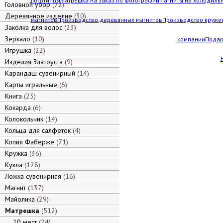
логотипом
Матрешка на заказ по фотографии
Магниты на холодильн
Головной убор
72
Деревянное изделие
30
магнитов
Производство деревянных магнитов
Производство кружек
Заколка для волос
23
Зеркало
10
компании
Подар
Игрушка
22
Изделия Златоуста
9
Карандаш сувенирный
14
Карты игральные
6
Книга
23
Кокарда
6
Колокольчик
14
Кольца для салфеток
4
Копия Фаберже
71
Кружка
36
Кукла
128
Ложка сувенирная
16
Магнит
137
Майолика
29
Матрешка
512
10 мест
24