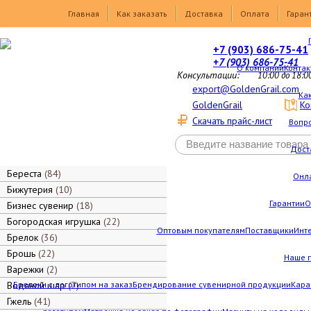
Товары
Главная
Как заказать
Доставка
Оплата
Гаран
+7 (903) 686-75-41
+7 (903) 686-75-41
О компании
Контак
Консультации:
10:00 до 18:0
export@GoldenGrail.com
Как
GoldenGrail
Ко
Скачать прайс-лист
Вопро
Дост
Береста
84
Онл
Бижутерия
10
Гарантии
О
Бизнес сувенир
18
Богородская игрушка
22
Оптовым покупателям
Поставщики
Инт
Брелок
36
Брошь
22
Наше 
Варежки
2
Водяной шар
Брелоки с логотипом на заказ
7
Брендирование сувенирной продукции
Кара
Гжель
41