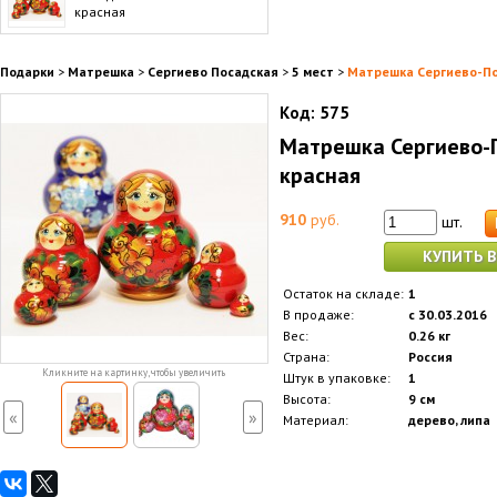
красная
Подарки
>
Матрешка
>
Сергиево Посадская
>
5 мест
>
Матрешка Сергиево-По
Код:
575
Матрешка Сергиево-
красная
910
руб.
шт.
КУПИТЬ В
Остаток на складе:
1
В продаже:
с 30.03.2016
Вес:
0.26 кг
Страна:
Россия
Кликните на картинку, чтобы увеличить
Штук в упаковке:
1
Высота:
9 см
«
»
Материал:
дерево, липа