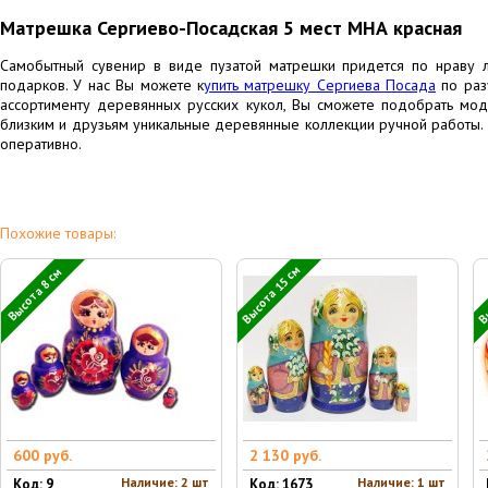
Матрешка Сергиево-Посадская 5 мест МНА красная
Самобытный сувенир в виде пузатой матрешки придется по нраву 
подарков. У нас Вы можете к
упить матрешку Сергиева Посада
по раз
ассортименту деревянных русских кукол, Вы сможете подобрать мод
близким и друзьям уникальные деревянные коллекции ручной работы.
оперативно.
Похожие товары:
Высота 15 см
Вы
Высота 8 см
600 руб.
2 130 руб.
Наличие: 2 шт
Наличие: 1 шт
Код: 9
Код: 1673