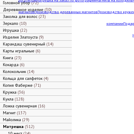
логотипом
Матрешка на заказ по фотографии
Магниты на холодильн
Головной убор
72
Деревянное изделие
30
магнитов
Производство деревянных магнитов
Производство кружек
Заколка для волос
23
Зеркало
10
компании
Подар
Игрушка
22
Изделия Златоуста
9
Карандаш сувенирный
14
Карты игральные
6
Книга
23
Кокарда
6
Колокольчик
14
Кольца для салфеток
4
Копия Фаберже
71
Кружка
36
Кукла
128
Ложка сувенирная
16
Магнит
137
Майолика
29
Матрешка
512
10 мест
24