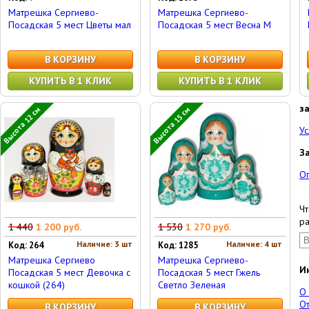
Матрешка Сергиево-
Матрешка Сергиево-
Посадская 5 мест Цветы мал
Посадская 5 мест Весна М
В КОРЗИНУ
В КОРЗИНУ
КУПИТЬ В 1 КЛИК
КУПИТЬ В 1 КЛИК
з
Высота 12 см
Высота 15 см
Ус
З
О
Чт
ра
1 440
1 200 руб.
1 530
1 270 руб.
Наличие: 3 шт
Наличие: 4 шт
Код: 264
Код: 1285
Матрешка Сергиево
Матрешка Сергиево-
И
Посадская 5 мест Девочка с
Посадская 5 мест Гжель
кошкой (264)
Светло Зеленая
О
От
В КОРЗИНУ
В КОРЗИНУ