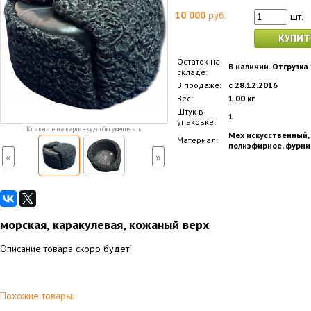
10 000
руб.
шт.
КУПИТ
Остаток на
В наличии. Отгрузка
складе:
В продаже:
с 28.12.2016
Вес:
1.00 кг
Штук в
1
упаковке:
Кликните на картинку, чтобы увеличить
Мех искусственный,
Материал:
полиэфирное, фурни
«
»
морская, каракулевая, кожаный верх
Описание товара скоро будет!
Похожие товары: