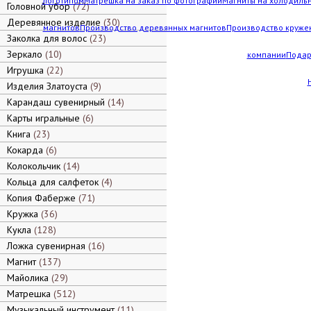
логотипом
Матрешка на заказ по фотографии
Магниты на холодильн
Головной убор
72
Деревянное изделие
30
магнитов
Производство деревянных магнитов
Производство кружек
Заколка для волос
23
Зеркало
10
компании
Подар
Игрушка
22
Изделия Златоуста
9
Карандаш сувенирный
14
Карты игральные
6
Книга
23
Кокарда
6
Колокольчик
14
Кольца для салфеток
4
Копия Фаберже
71
Кружка
36
Кукла
128
Ложка сувенирная
16
Магнит
137
Майолика
29
Матрешка
512
Музыкальный инструмент
11