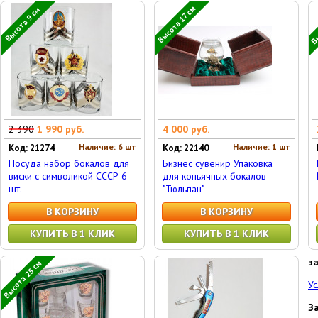
Вы
Высота 17 см
Высота 9 см
2 390
1 990 руб.
4 000 руб.
Наличие: 6 шт
Наличие: 1 шт
Код: 21274
Код: 22140
Посуда набор бокалов для
Бизнес сувенир Упаковка
виски с символикой СССР 6
для коньячных бокалов
шт.
"Тюльпан"
В КОРЗИНУ
В КОРЗИНУ
КУПИТЬ В 1 КЛИК
КУПИТЬ В 1 КЛИК
з
Высота 25 см
Ус
З