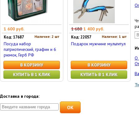
О
Чт
ра
1 600 руб.
1 680
1 400 руб.
Наличие: 2 шт
Наличие: 1 шт
Код: 17687
Код: 22057
Посуда набор
Подарок мужчине мультитул
И
патриотический, графин и 6
рюмок, Герб РФ
О
От
В КОРЗИНУ
В КОРЗИНУ
Ва
КУПИТЬ В 1 КЛИК
КУПИТЬ В 1 КЛИК
T
Доставка в города:
OK