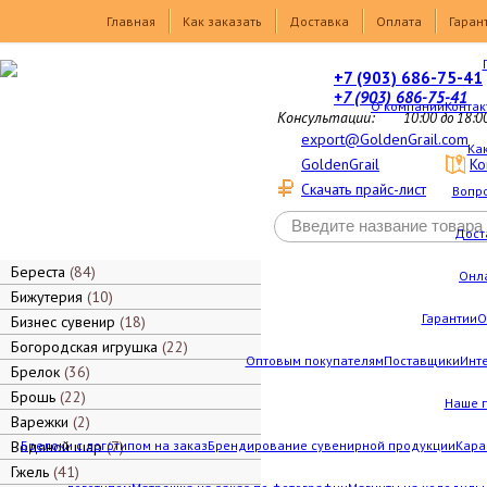
Товары
Главная
Как заказать
Доставка
Оплата
Гаран
+7 (903) 686-75-41
+7 (903) 686-75-41
О компании
Контак
Консультации:
10:00 до 18:0
export@GoldenGrail.com
Как
GoldenGrail
Ко
Скачать прайс-лист
Вопро
Дост
Береста
84
Онл
Бижутерия
10
Гарантии
О
Бизнес сувенир
18
Богородская игрушка
22
Оптовым покупателям
Поставщики
Инт
Брелок
36
Брошь
22
Наше 
Варежки
2
Водяной шар
Брелоки с логотипом на заказ
7
Брендирование сувенирной продукции
Кара
Гжель
41