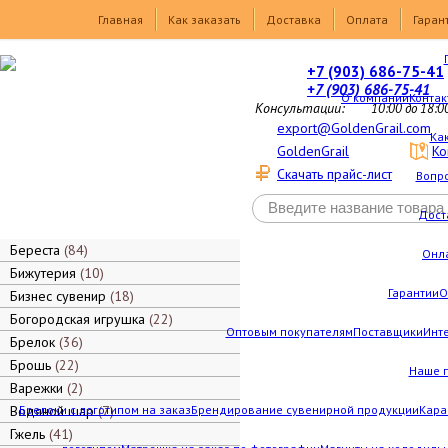
Товары
Главная
Как заказать
Доставка
Оплата
Гаран
+7 (903) 686-75-41
+7 (903) 686-75-41
О компании
Контак
Консультации:
10:00 до 18:0
export@GoldenGrail.com
Как
GoldenGrail
Ко
Скачать прайс-лист
Вопро
Дост
Береста
84
Онл
Бижутерия
10
Гарантии
О
Бизнес сувенир
18
Богородская игрушка
22
Оптовым покупателям
Поставщики
Инт
Брелок
36
Брошь
22
Наше 
Варежки
2
Водяной шар
Брелоки с логотипом на заказ
7
Брендирование сувенирной продукции
Кара
Гжель
41