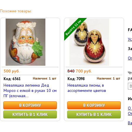
Похожие товары:
Высота 11 см
F
Ус
З
О
500 руб.
840
700 руб.
Чт
ра
Наличие: 1 шт
Наличие: 1 шт
Код: 6561
Код: 7098
Неваляшка лепнина Дед
Неваляшка пионы, в
Мороз с елкой в руках 10 см
ассортименте цветов
ПГ (елочная...
И
В КОРЗИНУ
В КОРЗИНУ
О
От
КУПИТЬ В 1 КЛИК
КУПИТЬ В 1 КЛИК
Ва