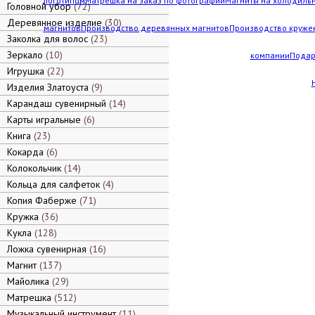
логотипом
Матрешка на заказ по фотографии
Магниты на холодильн
Головной убор
72
Деревянное изделие
30
магнитов
Производство деревянных магнитов
Производство кружек
Заколка для волос
23
Зеркало
10
компании
Подар
Игрушка
22
Изделия Златоуста
9
Карандаш сувенирный
14
Карты игральные
6
Книга
23
Кокарда
6
Колокольчик
14
Кольца для салфеток
4
Копия Фаберже
71
Кружка
36
Кукла
128
Ложка сувенирная
16
Магнит
137
Майолика
29
Матрешка
512
Музыкальный инструмент
11