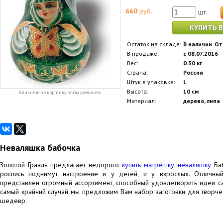
660
руб.
шт.
КУПИТЬ В
Остаток на складе:
В наличии. От
В продаже:
с 08.07.2016
Вес:
0.30 кг
Страна:
Россия
Штук в упаковке:
1
Высота:
10 см
Кликните на картинку, чтобы увеличить
Материал:
дерево, липа
Неваляшка бабочка
Золотой Грааль предлагает недорого
купить матрешку неваляшку
Баб
роспись поднимут настроение и у детей, и у взрослых. Отличн
представлен огромный ассортимент, способный удовлетворить идеи са
самый крайний случай мы предложим Вам набор заготовки для творчес
шедевр.