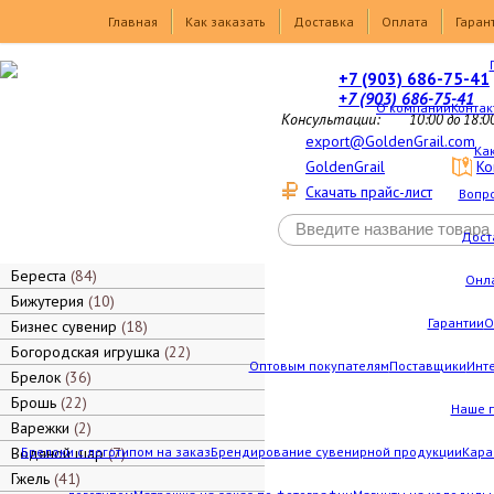
Товары
Главная
Как заказать
Доставка
Оплата
Гаран
+7 (903) 686-75-41
+7 (903) 686-75-41
О компании
Контак
Консультации:
10:00 до 18:0
export@GoldenGrail.com
Как
GoldenGrail
Ко
Скачать прайс-лист
Вопро
Дост
Береста
84
Онл
Бижутерия
10
Гарантии
О
Бизнес сувенир
18
Богородская игрушка
22
Оптовым покупателям
Поставщики
Инт
Брелок
36
Брошь
22
Наше 
Варежки
2
Водяной шар
Брелоки с логотипом на заказ
7
Брендирование сувенирной продукции
Кара
Гжель
41