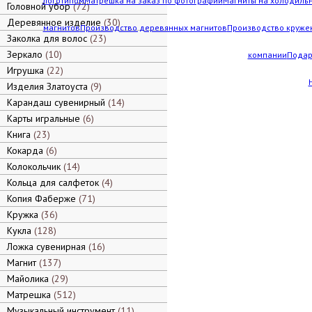
логотипом
Матрешка на заказ по фотографии
Магниты на холодильн
Головной убор
72
Деревянное изделие
30
магнитов
Производство деревянных магнитов
Производство кружек
Заколка для волос
23
Зеркало
10
компании
Подар
Игрушка
22
Изделия Златоуста
9
Карандаш сувенирный
14
Карты игральные
6
Книга
23
Кокарда
6
Колокольчик
14
Кольца для салфеток
4
Копия Фаберже
71
Кружка
36
Кукла
128
Ложка сувенирная
16
Магнит
137
Майолика
29
Матрешка
512
Музыкальный инструмент
11