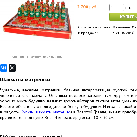
2 700
руб.
шт.
КУПИТЬ
Остаток на складе:
В наличии. От
В продаже:
с 21.06.2016
Кликните на картинку, чтобы увеличить
Шахматы матрешки
Чудесные, веселые матрешки. Удачная интерпретация русской т
увлечении как шахматы. Отличный подарок заграничным друзьям или
хорошо учить будущих великих гроссмейстеров тактике игры, умению 
Все это обязательно пригодится ребенку в будущем. И игра на такой 
в радость.
Купить шахматы матрешк
и в Золотой Граале, значит приоб
привлекательной цене. Вес - 4 кг. размер доски - 30 x 30 см.