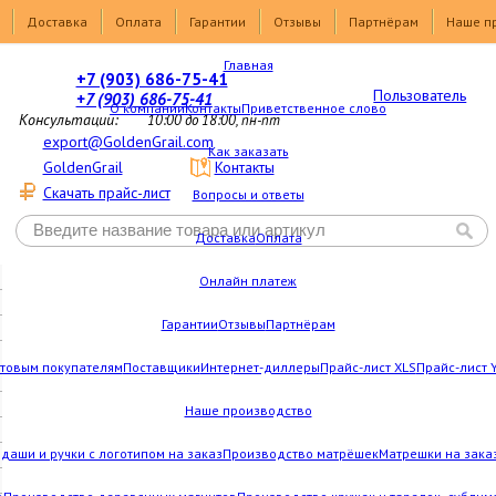
Доставка
Оплата
Гарантии
Отзывы
Партнёрам
Наше п
Главная
+7 (903) 686-75-41
Пользователь
+7 (903) 686-75-41
О компании
Контакты
Приветственное слово
Консультации:
10:00 до 18:00, пн-пт
export@GoldenGrail.com
Как заказать
GoldenGrail
Контакты
Скачать прайс-лист
Вопросы и ответы
Доставка
Оплата
Онлайн платеж
Гарантии
Отзывы
Партнёрам
товым покупателям
Поставщики
Интернет-диллеры
Прайс-лист XLS
Прайс-лист 
Наше производство
даши и ручки с логотипом на заказ
Производство матрёшек
Матрешки на зака