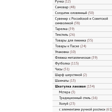
Ручка
12
Самовар
48
Солдатик оловянный
50
Сувенир с Российской и Советской
символикой
38
Тарелка
39
Текстиль
26
Товары для пикника
35
Товары к Пасхе
24
Упаковка
10
Фляжка металлическая
39
Футболка
115
Часы
51
Шарф шерстяной
2
Шахматы
13
Шкатулка лаковая
134
Мстера
3
Традиционный стиль
16
Холуй
23
с элементами ручной росписи
61