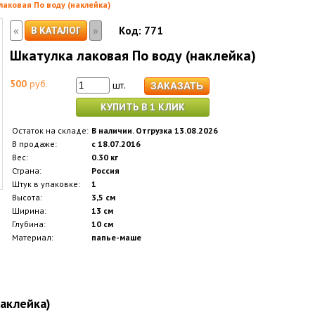
лаковая По воду (наклейка)
«
»
В КАТАЛОГ
Код:
771
Шкатулка лаковая По воду (наклейка)
500
руб.
шт.
КУПИТЬ В 1 КЛИК
Остаток на складе:
В наличии. Отгрузка 13.08.2026
В продаже:
с 18.07.2016
Вес:
0.30 кг
Страна:
Россия
Штук в упаковке:
1
Высота:
3,5 см
Ширина:
13 см
Глубина:
10 см
Материал:
папье-маше
наклейка)