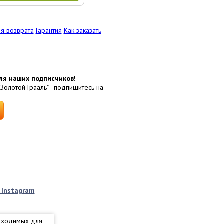
я возврата
Гарантия
Как заказать
ля наших подписчиков!
"Золотой Грааль" - подпишитесь на
k
Instagram
обходимых для