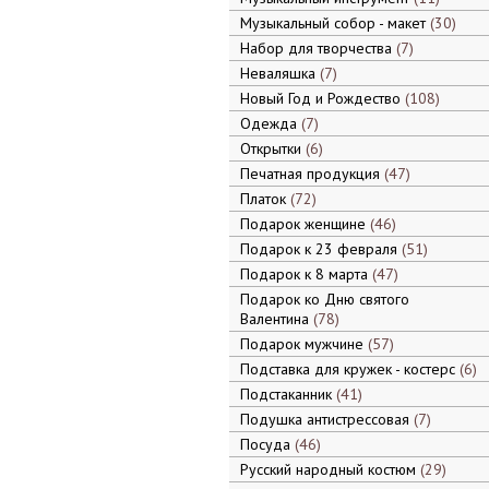
Музыкальный собор - макет
30
Набор для творчества
7
Неваляшка
7
Новый Год и Рождество
108
Одежда
7
Открытки
6
Печатная продукция
47
Платок
72
Подарок женщине
46
Подарок к 23 февраля
51
Подарок к 8 марта
47
Подарок ко Дню святого
Валентина
78
Подарок мужчине
57
Подставка для кружек - костерс
6
Подстаканник
41
Подушка антистрессовая
7
Посуда
46
Русский народный костюм
29