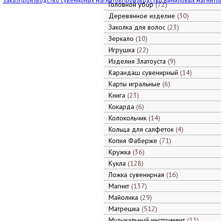
заказ
Производство сувенирных магнитов
Производство виниловых магнито
Головной убор
72
Деревянное изделие
30
Заколка для волос
23
Зеркало
10
Игрушка
22
Изделия Златоуста
9
Карандаш сувенирный
14
Карты игральные
6
Книга
23
Кокарда
6
Колокольчик
14
Кольца для салфеток
4
Копия Фаберже
71
Кружка
36
Кукла
128
Ложка сувенирная
16
Магнит
137
Майолика
29
Матрешка
512
Музыкальный инструмент
11