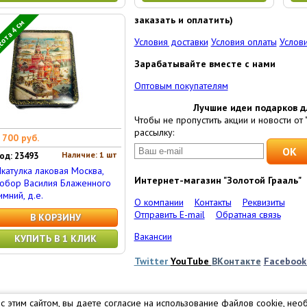
заказать и оплатить)
ота 4 см
Условия доставки
Условия оплаты
Услови
Зарабатывайте вместе с нами
Оптовым покупателям
Лучшие идеи подарков д
Чтобы не пропустить акции и новости от 
рассылку:
 700 руб.
Наличие: 1 шт
од: 23493
катулка лаковая Москва,
Интернет-магазин "Золотой Грааль"
обор Василия Блаженного
имний, д.е.
О компании
Контакты
Реквизиты
Отправить E-mail
Обратная связь
В КОРЗИНУ
Вакансии
КУПИТЬ В 1 КЛИК
Twitter
YouTube
ВКонтакте
Faceboo
 с этим сайтом, вы даете согласие на использование файлов cookie, не