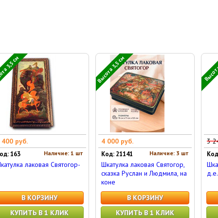
та 3,5 см
Высота 3,5 см
Высота
 400 руб.
4 000 руб.
3 2
Наличие: 1 шт
Наличие: 3 шт
од: 163
Код: 21141
Код
катулка лаковая Святогор-
Шкатулка лаковая Святогор,
Шка
сказка Руслан и Людмила, на
д.е.
коне
В КОРЗИНУ
В КОРЗИНУ
КУПИТЬ В 1 КЛИК
КУПИТЬ В 1 КЛИК