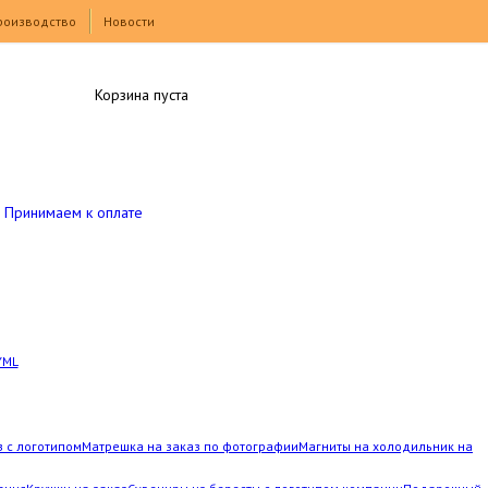
роизводство
Новости
Корзина пуста
Принимаем к оплате
YML
з с логотипом
Матрешка на заказ по фотографии
Магниты на холодильник на