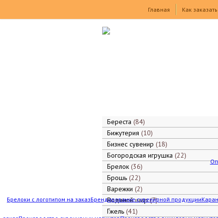
Товары
Главная
Как заказать
Береста
84
Бижутерия
10
Бизнес сувенир
18
Богородская игрушка
22
Оп
Брелок
36
Брошь
22
Варежки
2
Брелоки с логотипом на заказ
Брендирование сувенирной продукции
Водяной шар
7
Каран
Гжель
41