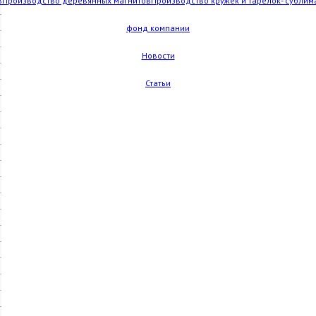
в
Производство деревянных магнитов
Производство кружек и тарелок- сублим
фонд компании
Новости
Статьи