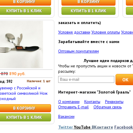
В КОРЗИНУ
В КОРЗИНУ
КУПИТЬ В 1 КЛИК
КУПИТЬ В 1 КЛИК
заказать и оплатить)
Условия доставки
Условия оплаты
Услови
Зарабатывайте вместе с нами
Оптовым покупателям
Лучшие идеи подарков д
Чтобы не пропустить акции и новости от 
рассылку:
 070
890 руб.
Наличие: 1 шт
од: 592
увенир с Российской и
Интернет-магазин "Золотой Грааль"
оветской символикой Нож
оходный
О компании
Контакты
Реквизиты
Отправить E-mail
Обратная связь
В КОРЗИНУ
Вакансии
КУПИТЬ В 1 КЛИК
Twitter
YouTube
ВКонтакте
Faceboo