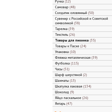
Ручка
12
Самовар
48
Солдатик оловянный
50
Сувенир с Российской и Советской
символикой
38
Тарелка
39
Текстиль
26
Товары для пикника
35
Товары к Пасхе
24
Упаковка
10
Фляжка металлическая
39
Футболка
115
Часы
51
Шарф шерстяной
2
Шахматы
13
Шкатулка лаковая
134
Шоколад
9
Яйцо пасхальное
26
Янтарь
47