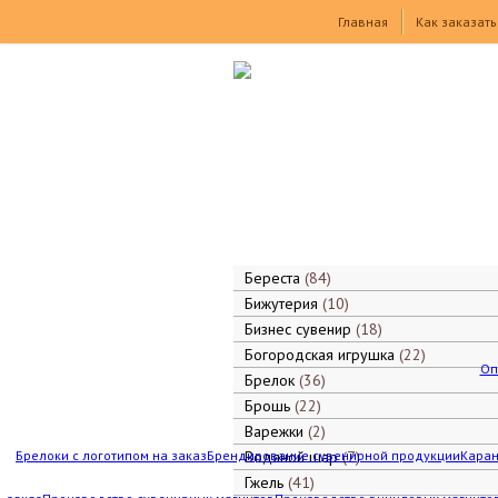
Товары
Главная
Как заказать
Береста
84
Бижутерия
10
Бизнес сувенир
18
Богородская игрушка
22
Оп
Брелок
36
Брошь
22
Варежки
2
Брелоки с логотипом на заказ
Брендирование сувенирной продукции
Водяной шар
7
Каран
Гжель
41