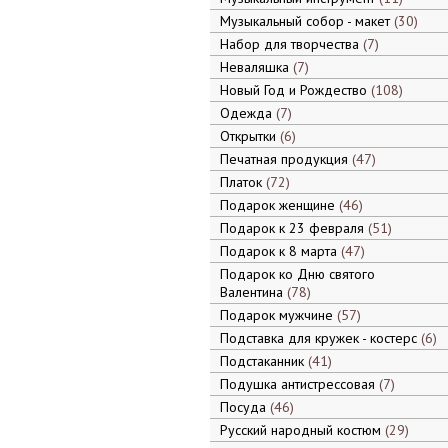
Музыкальный собор - макет
30
Набор для творчества
7
Неваляшка
7
Новый Год и Рождество
108
Одежда
7
Открытки
6
Печатная продукция
47
Платок
72
Подарок женщине
46
Подарок к 23 февраля
51
Подарок к 8 марта
47
Подарок ко Дню святого
Валентина
78
Подарок мужчине
57
Подставка для кружек - костерс
6
Подстаканник
41
Подушка антистрессовая
7
Посуда
46
Русский народный костюм
29