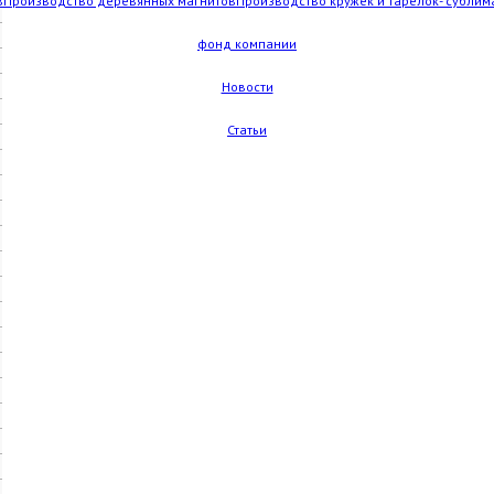
в
Производство деревянных магнитов
Производство кружек и тарелок- сублим
фонд компании
Новости
Статьи