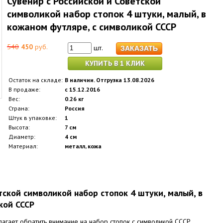
Сувенир с Российской и Советской
символикой набор стопок 4 штуки, малый, в
кожаном футляре, с символикой СССР
540
450
руб.
шт.
КУПИТЬ В 1 КЛИК
Остаток на складе:
В наличии. Отгрузка 13.08.2026
В продаже:
с 15.12.2016
Вес:
0.26 кг
Страна:
Россия
Штук в упаковке:
1
Высота:
7 см
Диаметр:
4 см
Материал:
металл, кожа
тской символикой набор стопок 4 штуки, малый, в
кой СССР
агает обратить внимание на набор стопок с символикой СССР.