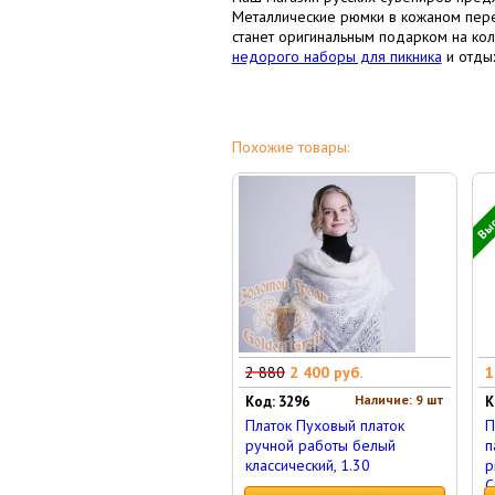
Металлические рюмки в кожаном переп
станет оригинальным подарком на кол
недорого наборы для пикника
и отдых
Похожие товары:
Выс
2 880
2 400 руб.
1
Наличие: 9 шт
Код: 3296
К
Платок Пуховый платок
П
ручной работы белый
п
классический, 1.30
р
С