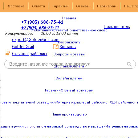
Доставка
Оплата
Гарантии
Отзывы
Партнёрам
Наше п
Главная
+7 (903) 686-75-41
Пользователь
+7 (903) 686-75-41
О компании
Контакты
Приветственное слово
Консультации:
10:00 до 18:00, пн-пт
export@GoldenGrail.com
Как заказать
GoldenGrail
Контакты
Скачать прайс-лист
Вопросы и ответы
Доставка
Оплата
Онлайн платеж
Гарантии
Отзывы
Партнёрам
товым покупателям
Поставщики
Интернет-диллеры
Прайс-лист XLS
Прайс-лист 
Наше производство
даши и ручки с логотипом на заказ
Производство матрёшек
Матрешки на зака