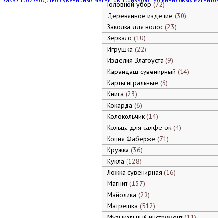
заказ
Производство сувенирных магнитов
Производство виниловых магнито
Головной убор
72
Деревянное изделие
30
Заколка для волос
23
Зеркало
10
Игрушка
22
Изделия Златоуста
9
Карандаш сувенирный
14
Карты игральные
6
Книга
23
Кокарда
6
Колокольчик
14
Кольца для салфеток
4
Копия Фаберже
71
Кружка
36
Кукла
128
Ложка сувенирная
16
Магнит
137
Майолика
29
Матрешка
512
Музыкальный инструмент
11