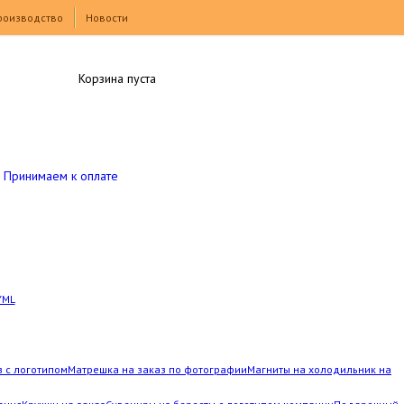
роизводство
Новости
Корзина пуста
Принимаем к оплате
YML
з с логотипом
Матрешка на заказ по фотографии
Магниты на холодильник на