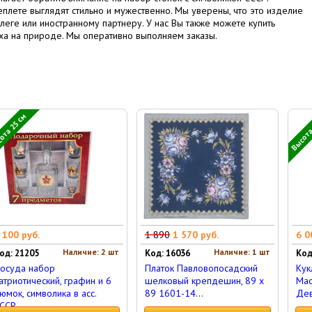
лете выглядят стильно и мужественно. Мы уверены, что это изделие
леге или иностранному партнеру. У нас Вы также можете купить
а на природе. Мы оперативно выполняем заказы.
ота 25 см
Высота
 100 руб.
1 890
1 570 руб.
6 0
Наличие: 2 шт
Наличие: 1 шт
од: 21205
Код: 16036
Код
осуда набор
Платок Павловопосадский
Кук
атриотический, графин и 6
шелковый крепдешин, 89 x
Мас
юмок, символика в асс.
89 1601-14...
Дев
ССР