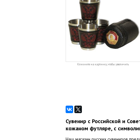
Кликните на картинку, чтобы увеличить
Сувенир с Российской и Сове
кожаном футляре, с символи
Наш магазин русских сувениров предл