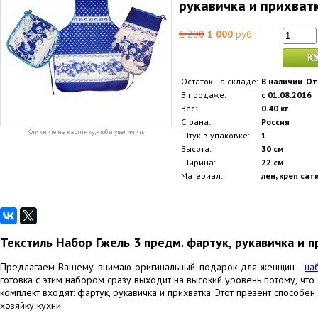
рукавичка и прихват
1 200
1 000
руб.
К
Остаток на складе:
В наличии. От
В продаже:
с 01.08.2016
Вес:
0.40 кг
Страна:
Россия
Кликните на картинку, чтобы увеличить
Штук в упаковке:
1
Высота:
30 см
Ширина:
22 см
Материал:
лен, креп сат
Текстиль Набор Гжель 3 предм. фартук, рукавичка и п
Предлагаем Вашему внимаю оригинальный подарок для женщин -
на
готовка с этим набором сразу выходит на высокий уровень потому, что э
комплект входят: фартук, рукавичка и прихватка. Этот презент способ
хозяйку кухни.