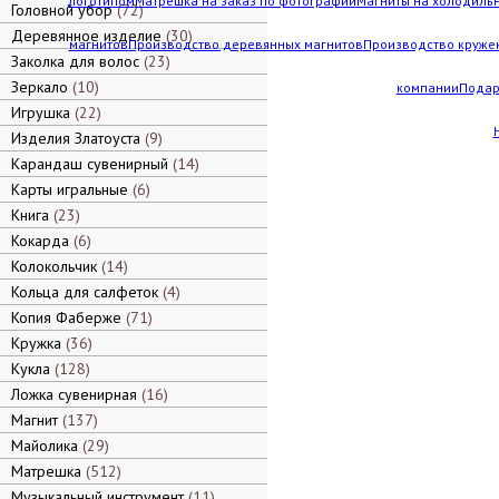
логотипом
Матрешка на заказ по фотографии
Магниты на холодильн
Головной убор
72
Деревянное изделие
30
магнитов
Производство деревянных магнитов
Производство кружек
Заколка для волос
23
Зеркало
10
компании
Подар
Игрушка
22
Изделия Златоуста
9
Карандаш сувенирный
14
Карты игральные
6
Книга
23
Кокарда
6
Колокольчик
14
Кольца для салфеток
4
Копия Фаберже
71
Кружка
36
Кукла
128
Ложка сувенирная
16
Магнит
137
Майолика
29
Матрешка
512
Музыкальный инструмент
11