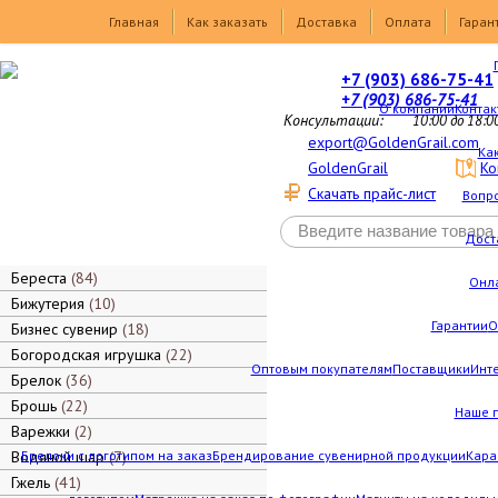
Товары
Главная
Как заказать
Доставка
Оплата
Гаран
+7 (903) 686-75-41
+7 (903) 686-75-41
О компании
Контак
Консультации:
10:00 до 18:0
export@GoldenGrail.com
Как
GoldenGrail
Ко
Скачать прайс-лист
Вопро
Дост
Береста
84
Онл
Бижутерия
10
Гарантии
О
Бизнес сувенир
18
Богородская игрушка
22
Оптовым покупателям
Поставщики
Инт
Брелок
36
Брошь
22
Наше 
Варежки
2
Водяной шар
Брелоки с логотипом на заказ
7
Брендирование сувенирной продукции
Кара
Гжель
41