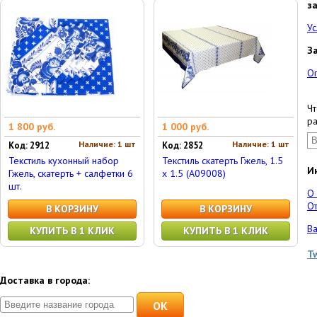
з
Ус
З
О
Чт
ра
1 800 руб.
1 000 руб.
Наличие: 1 шт
Наличие: 1 шт
Код: 2912
Код: 2852
Текстиль кухонный набор
Текстиль скатерть Гжель, 1.5
И
Гжель, скатерть + салфетки 6
x 1.5 (А09008)
шт.
О
От
В КОРЗИНУ
В КОРЗИНУ
Ва
КУПИТЬ В 1 КЛИК
КУПИТЬ В 1 КЛИК
T
Доставка в города:
OK