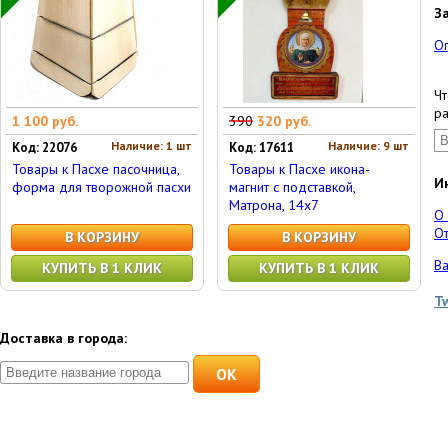
З
О
Чт
ра
1 100 руб.
390
320 руб.
Наличие: 1 шт
Наличие: 9 шт
Код: 22076
Код: 17611
Товары к Пасхе пасочница,
Товары к Пасхе икона-
И
форма для творожной пасхи
магнит с подставкой,
Матрона, 14х7
О
От
В КОРЗИНУ
В КОРЗИНУ
Ва
КУПИТЬ В 1 КЛИК
КУПИТЬ В 1 КЛИК
T
Доставка в города:
OK