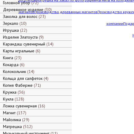
логотипом
Матрешка на заказ по фотографии
Магниты на холодильн
Головной убор
72
Деревянное изделие
30
магнитов
Производство деревянных магнитов
Производство кружек
Заколка для волос
23
Зеркало
10
компании
Подар
Игрушка
22
Изделия Златоуста
9
Карандаш сувенирный
14
Карты игральные
6
Книга
23
Кокарда
6
Колокольчик
14
Кольца для салфеток
4
Копия Фаберже
71
Кружка
36
Кукла
128
Ложка сувенирная
16
Магнит
137
Майолика
29
Матрешка
512
Музыкальный инструмент
11