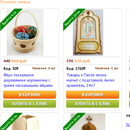
Похожие товары:
Высота 14 см
Высота 4 см
440
360 руб.
390
320 руб.
Наличие: 6 шт
Наличие: 1 шт
Код: 509
Код: 17609
Яйцо пасхальное
Товары к Пасхе икона-
деревянное корзиночка с
магнит с подставкой, Ангел
тремя пасхальными яйцами
хранитель, 14х7
В КОРЗИНУ
В КОРЗИНУ
КУПИТЬ В 1 КЛИК
КУПИТЬ В 1 КЛИК
з
Высота 16 см
Высота 14 см
Ус