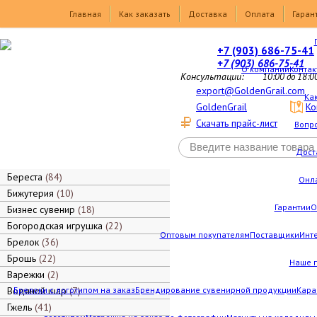
Товары
Главная
Как заказать
Доставка
Оплата
Гаран
+7 (903) 686-75-41
+7 (903) 686-75-41
О компании
Контак
Консультации:
10:00 до 18:0
export@GoldenGrail.com
Как
GoldenGrail
Ко
Скачать прайс-лист
Вопро
Дост
Береста
84
Онл
Бижутерия
10
Гарантии
О
Бизнес сувенир
18
Богородская игрушка
22
Оптовым покупателям
Поставщики
Инт
Брелок
36
Брошь
22
Наше 
Варежки
2
Водяной шар
Брелоки с логотипом на заказ
7
Брендирование сувенирной продукции
Кара
Гжель
41