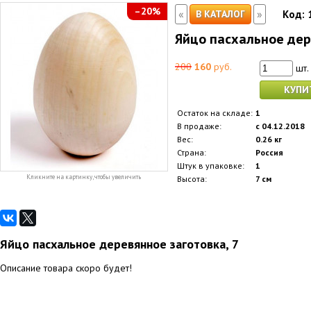
–20%
«
»
В КАТАЛОГ
Код:
Яйцо пасхальное дер
200
160
руб.
шт.
КУПИ
Остаток на складе:
1
В продаже:
с 04.12.2018
Вес:
0.26 кг
Страна:
Россия
Штук в упаковке:
1
Кликните на картинку, чтобы увеличить
Высота:
7 см
Яйцо пасхальное деревянное заготовка, 7
Описание товара скоро будет!