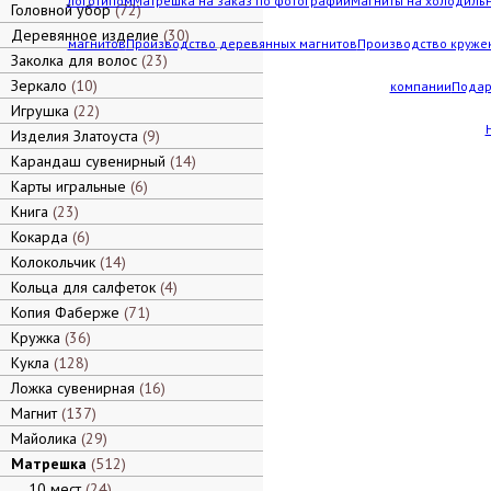
логотипом
Матрешка на заказ по фотографии
Магниты на холодильн
Головной убор
72
Деревянное изделие
30
магнитов
Производство деревянных магнитов
Производство кружек
Заколка для волос
23
Зеркало
10
компании
Подар
Игрушка
22
Изделия Златоуста
9
Карандаш сувенирный
14
Карты игральные
6
Книга
23
Кокарда
6
Колокольчик
14
Кольца для салфеток
4
Копия Фаберже
71
Кружка
36
Кукла
128
Ложка сувенирная
16
Магнит
137
Майолика
29
Матрешка
512
10 мест
24