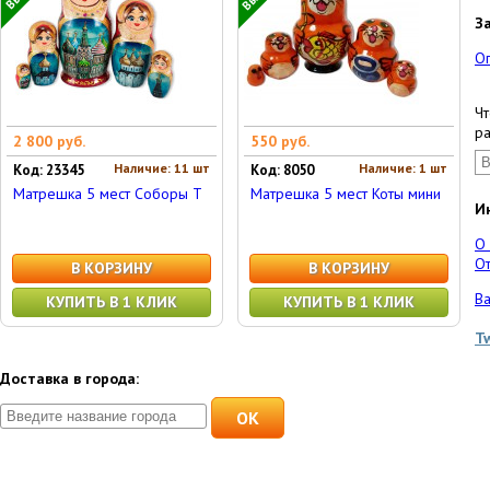
З
О
Чт
ра
2 800 руб.
550 руб.
Наличие: 11 шт
Наличие: 1 шт
Код: 23345
Код: 8050
Матрешка 5 мест Соборы Т
Матрешка 5 мест Коты мини
И
О
От
В КОРЗИНУ
В КОРЗИНУ
Ва
КУПИТЬ В 1 КЛИК
КУПИТЬ В 1 КЛИК
T
Доставка в города:
OK