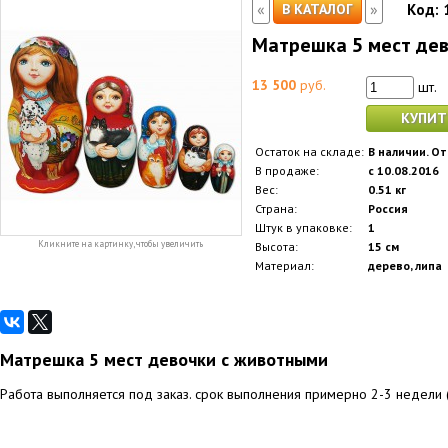
«
»
В КАТАЛОГ
Код:
Матрешка 5 мест де
13 500
руб.
шт.
КУПИТ
Остаток на складе:
В наличии. От
В продаже:
с 10.08.2016
Вес:
0.51 кг
Страна:
Россия
Штук в упаковке:
1
Кликните на картинку, чтобы увеличить
Высота:
15 см
Материал:
дерево, липа
Матрешка 5 мест девочки с животными
Работа выполняется под заказ. срок выполнения примерно 2-3 недели (