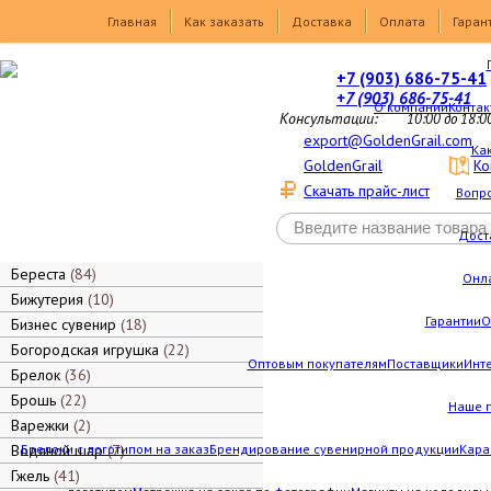
Товары
Главная
Как заказать
Доставка
Оплата
Гаран
+7 (903) 686-75-41
+7 (903) 686-75-41
О компании
Контак
Консультации:
10:00 до 18:0
export@GoldenGrail.com
Как
GoldenGrail
Ко
Скачать прайс-лист
Вопро
Дост
Береста
84
Онл
Бижутерия
10
Гарантии
О
Бизнес сувенир
18
Богородская игрушка
22
Оптовым покупателям
Поставщики
Инт
Брелок
36
Брошь
22
Наше 
Варежки
2
Водяной шар
Брелоки с логотипом на заказ
7
Брендирование сувенирной продукции
Кара
Гжель
41