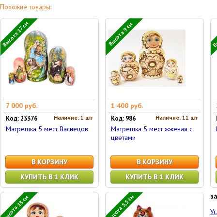
Похожие товары:
Вы
Высота 17 см
Высота 9 см
7 000 руб.
1 400 руб.
Наличие: 1 шт
Наличие: 11 шт
Код: 23376
Код: 986
Матрешка 5 мест Васнецов
Матрешка 5 мест жженая с
цветами
В КОРЗИНУ
В КОРЗИНУ
КУПИТЬ В 1 КЛИК
КУПИТЬ В 1 КЛИК
з
Высота 5,5 см
Высота 13 см
Ус