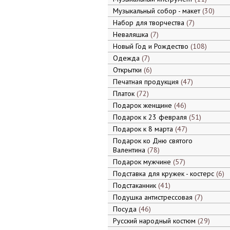
Музыкальный собор - макет
30
Набор для творчества
7
Неваляшка
7
Новый Год и Рождество
108
Одежда
7
Открытки
6
Печатная продукция
47
Платок
72
Подарок женщине
46
Подарок к 23 февраля
51
Подарок к 8 марта
47
Подарок ко Дню святого
Валентина
78
Подарок мужчине
57
Подставка для кружек - костерс
6
Подстаканник
41
Подушка антистрессовая
7
Посуда
46
Русский народный костюм
29