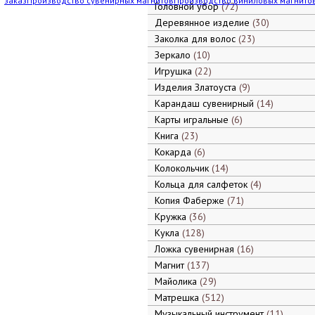
заказ
Производство сувенирных магнитов
Производство виниловых магнито
Головной убор
72
Деревянное изделие
30
Заколка для волос
23
Зеркало
10
Игрушка
22
Изделия Златоуста
9
Карандаш сувенирный
14
Карты игральные
6
Книга
23
Кокарда
6
Колокольчик
14
Кольца для салфеток
4
Копия Фаберже
71
Кружка
36
Кукла
128
Ложка сувенирная
16
Магнит
137
Майолика
29
Матрешка
512
Музыкальный инструмент
11