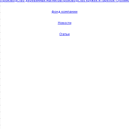
в
Производство деревянных магнитов
Производство кружек и тарелок- сублим
фонд компании
Новости
Статьи