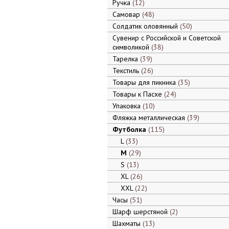
Ручка
12
Самовар
48
Солдатик оловянный
50
Сувенир с Российской и Советской
символикой
38
Тарелка
39
Текстиль
26
Товары для пикника
35
Товары к Пасхе
24
Упаковка
10
Фляжка металлическая
39
Футболка
115
L
33
M
29
S
13
XL
26
XXL
22
Часы
51
Шарф шерстяной
2
Шахматы
13