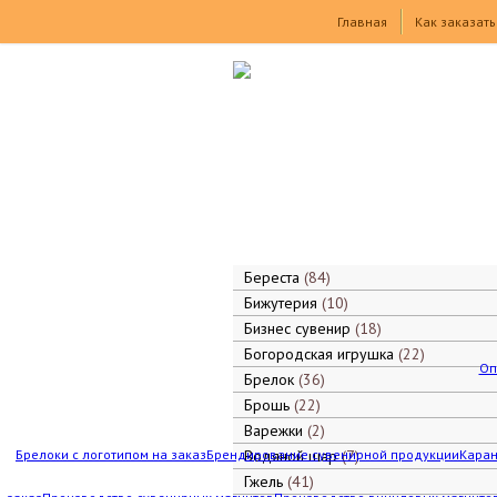
Товары
Главная
Как заказать
Береста
84
Бижутерия
10
Бизнес сувенир
18
Богородская игрушка
22
Оп
Брелок
36
Брошь
22
Варежки
2
Брелоки с логотипом на заказ
Брендирование сувенирной продукции
Водяной шар
7
Каран
Гжель
41