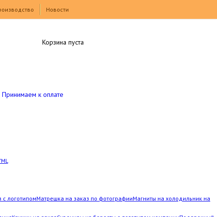
роизводство
Новости
Корзина пуста
Принимаем к оплате
YML
з с логотипом
Матрешка на заказ по фотографии
Магниты на холодильник на