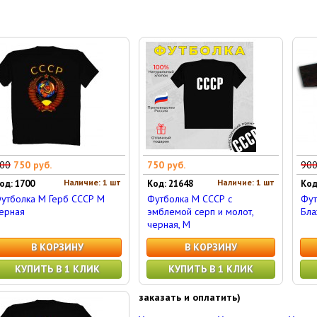
00
750 руб.
750 руб.
90
Наличие: 1 шт
Наличие: 1 шт
од: 1700
Код: 21648
Код
утболка M Герб СССР M
Футболка M СССР с
Фут
ерная
эмблемой серп и молот,
Бла
черная, M
В КОРЗИНУ
В КОРЗИНУ
КУПИТЬ В 1 КЛИК
КУПИТЬ В 1 КЛИК
заказать и оплатить)