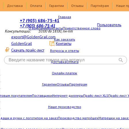
Доставка
Оплата
Гарантии
Отзывы
Партнёрам
Наше п
Главная
+7 (903) 686-75-41
Пользователь
+7 (903) 686-75-41
О компании
Контакты
Приветственное слово
Консультации:
10:00 до 18:00, пн-пт
export@GoldenGrail.com
Как заказать
GoldenGrail
Контакты
Скачать прайс-лист
Вопросы и ответы
Доставка
Оплата
Онлайн платеж
Гарантии
Отзывы
Партнёрам
товым покупателям
Поставщики
Интернет-диллеры
Прайс-лист XLS
Прайс-лист 
Наше производство
даши и ручки с логотипом на заказ
Производство матрёшек
Матрешки на зака