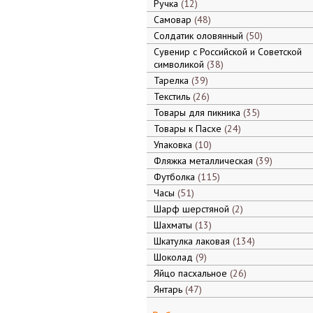
Ручка
12
Самовар
48
Солдатик оловянный
50
Сувенир с Российской и Советской
символикой
38
Тарелка
39
Текстиль
26
Товары для пикника
35
Товары к Пасхе
24
Упаковка
10
Фляжка металлическая
39
Футболка
115
Часы
51
Шарф шерстяной
2
Шахматы
13
Шкатулка лаковая
134
Шоколад
9
Яйцо пасхальное
26
Янтарь
47