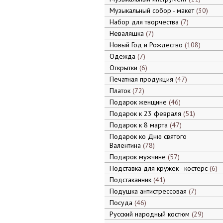
Музыкальный собор - макет
30
Набор для творчества
7
Неваляшка
7
Новый Год и Рождество
108
Одежда
7
Открытки
6
Печатная продукция
47
Платок
72
Подарок женщине
46
Подарок к 23 февраля
51
Подарок к 8 марта
47
Подарок ко Дню святого
Валентина
78
Подарок мужчине
57
Подставка для кружек - костерс
6
Подстаканник
41
Подушка антистрессовая
7
Посуда
46
Русский народный костюм
29