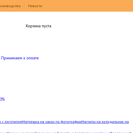
роизводство
Новости
Корзина пуста
Принимаем к оплате
YML
з с логотипом
Матрешка на заказ по фотографии
Магниты на холодильник на