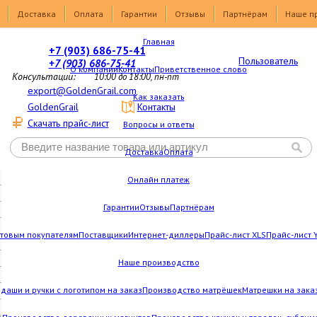
Доставка
Оплата
Гарантии
Отзывы
Партнёрам
Наше п
Главная
+7 (903) 686-75-41
Пользователь
+7 (903) 686-75-41
О компании
Контакты
Приветственное слово
Консультации:
10:00 до 18:00, пн-пт
export@GoldenGrail.com
Как заказать
GoldenGrail
Контакты
Скачать прайс-лист
Вопросы и ответы
Доставка
Оплата
Онлайн платеж
Гарантии
Отзывы
Партнёрам
товым покупателям
Поставщики
Интернет-диллеры
Прайс-лист XLS
Прайс-лист 
Наше производство
даши и ручки с логотипом на заказ
Производство матрёшек
Матрешки на зака