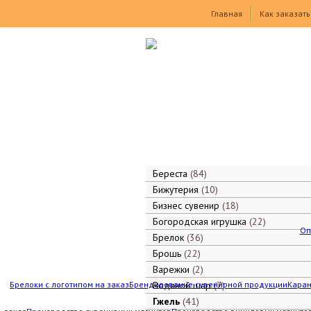
Товары
Главная
Как заказать
Береста
84
Бижутерия
10
Бизнес сувенир
18
Богородская игрушка
22
Оп
Брелок
36
Брошь
22
Варежки
2
Брелоки с логотипом на заказ
Брендирование сувенирной продукции
Водяной шар
7
Каран
Гжель
41