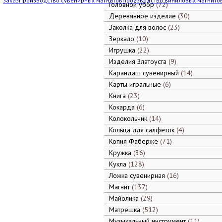
заказ
Производство сувенирных магнитов
Производство виниловых магнито
Головной убор
72
Деревянное изделие
30
Заколка для волос
23
Зеркало
10
Игрушка
22
Изделия Златоуста
9
Карандаш сувенирный
14
Карты игральные
6
Книга
23
Кокарда
6
Колокольчик
14
Кольца для салфеток
4
Копия Фаберже
71
Кружка
36
Кукла
128
Ложка сувенирная
16
Магнит
137
Майолика
29
Матрешка
512
Музыкальный инструмент
11