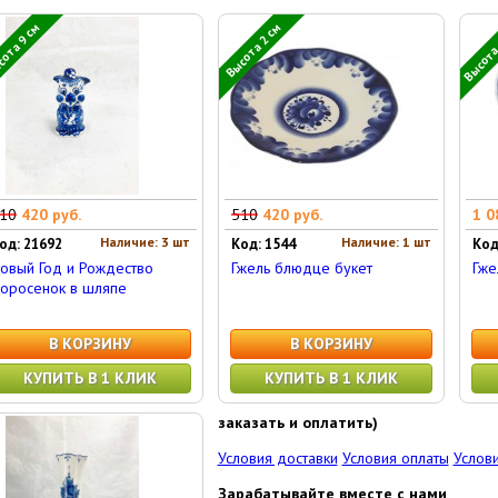
Высота 
ота 9 см
Высота 2 см
10
420 руб.
510
420 руб.
1 0
Наличие: 3 шт
Наличие: 1 шт
од: 21692
Код: 1544
Код
овый Год и Рождество
Гжель блюдце букет
Гже
оросенок в шляпе
В КОРЗИНУ
В КОРЗИНУ
КУПИТЬ В 1 КЛИК
КУПИТЬ В 1 КЛИК
заказать и оплатить)
Условия доставки
Условия оплаты
Услови
Зарабатывайте вместе с нами