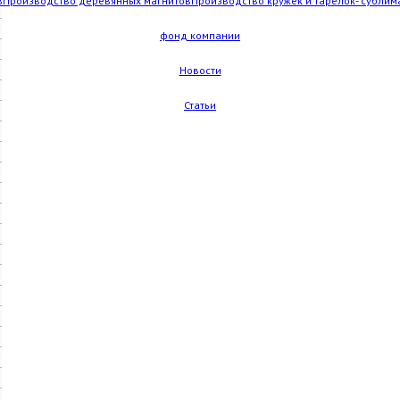
в
Производство деревянных магнитов
Производство кружек и тарелок- сублим
фонд компании
Новости
Статьи