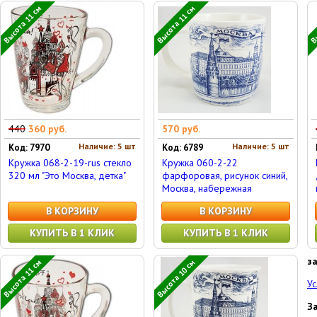
Высота 11 см
Высота 11 см
Вы
440
360 руб.
570 руб.
Наличие: 5 шт
Наличие: 5 шт
Код: 7970
Код: 6789
Кружка 068-2-19-rus стекло
Кружка 060-2-22
320 мл "Это Москва, детка"
фарфоровая, рисунок синий,
Москва, набережная
В КОРЗИНУ
В КОРЗИНУ
КУПИТЬ В 1 КЛИК
КУПИТЬ В 1 КЛИК
з
Высота 11 см
Высота 10 см
Ус
З