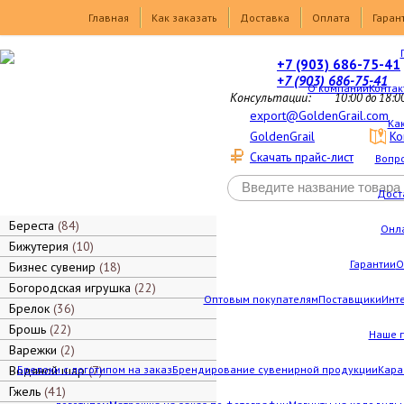
Товары
Главная
Как заказать
Доставка
Оплата
Гаран
+7 (903) 686-75-41
+7 (903) 686-75-41
О компании
Контак
Консультации:
10:00 до 18:0
export@GoldenGrail.com
Как
GoldenGrail
Ко
Скачать прайс-лист
Вопро
Дост
Береста
84
Онл
Бижутерия
10
Гарантии
О
Бизнес сувенир
18
Богородская игрушка
22
Оптовым покупателям
Поставщики
Инт
Брелок
36
Брошь
22
Наше 
Варежки
2
Водяной шар
Брелоки с логотипом на заказ
7
Брендирование сувенирной продукции
Кара
Гжель
41