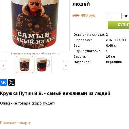
людей
580
480
руб.
шт.
КУПИ
Остаток на складе:
2
В продаже:
с 02.08.2017
Вес:
0.40 кг
Штук в упаковке:
1
Кликните на картинку, чтобы увеличить
Высота:
10 см
Материал:
керамика
«
»
Кружка Путин В.В. - самый вежливый из людей
Описание товара скоро будет!
Похожие товары: