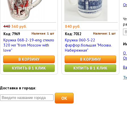
О
Чт
ра
440
360 руб.
840 руб.
Наличие: 1 шт
Наличие: 1 шт
Код: 7969
Код: 7012
Кружка 068-2-19-eng стекло
Кружка 060-5-22
И
320 мл "from Moscow with
фарфор.большая "Москва.
love"
Набережная"
О
От
В КОРЗИНУ
В КОРЗИНУ
Ва
КУПИТЬ В 1 КЛИК
КУПИТЬ В 1 КЛИК
T
Доставка в города:
OK