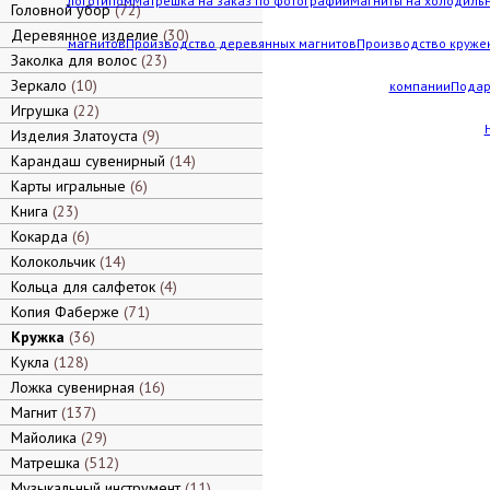
логотипом
Матрешка на заказ по фотографии
Магниты на холодильн
Головной убор
72
Деревянное изделие
30
магнитов
Производство деревянных магнитов
Производство кружек
Заколка для волос
23
Зеркало
10
компании
Подар
Игрушка
22
Изделия Златоуста
9
Карандаш сувенирный
14
Карты игральные
6
Книга
23
Кокарда
6
Колокольчик
14
Кольца для салфеток
4
Копия Фаберже
71
Кружка
36
Кукла
128
Ложка сувенирная
16
Магнит
137
Майолика
29
Матрешка
512
Музыкальный инструмент
11