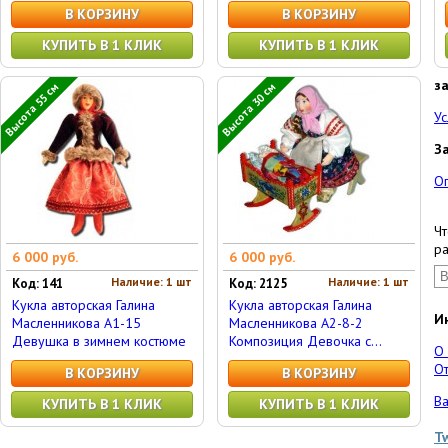
В КОРЗИНУ
В КОРЗИНУ
КУПИТЬ В 1 КЛИК
КУПИТЬ В 1 КЛИК
з
Высота 55 см
Высота 30 см
Ус
З
О
Чт
ра
6 000 руб.
6 000 руб.
Наличие: 1 шт
Наличие: 1 шт
Код: 141
Код: 2125
Кукла авторская Галина
Кукла авторская Галина
И
Масленникова А1-15
Масленникова А2-8-2
Девушка в зимнем костюме
Композиция Девочка с...
О
От
В КОРЗИНУ
В КОРЗИНУ
Ва
КУПИТЬ В 1 КЛИК
КУПИТЬ В 1 КЛИК
T