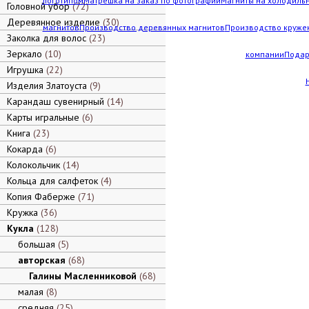
логотипом
Матрешка на заказ по фотографии
Магниты на холодильн
Головной убор
72
Деревянное изделие
30
магнитов
Производство деревянных магнитов
Производство кружек
Заколка для волос
23
Зеркало
10
компании
Подар
Игрушка
22
Изделия Златоуста
9
Карандаш сувенирный
14
Карты игральные
6
Книга
23
Кокарда
6
Колокольчик
14
Кольца для салфеток
4
Копия Фаберже
71
Кружка
36
Кукла
128
большая
5
авторская
68
Галины Масленниковой
68
малая
8
средняя
25