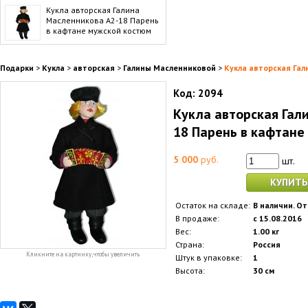
Кукла авторская Галина
Масленникова А2-18 Парень
в кафтане мужской костюм
Подарки
>
Кукла
>
авторская
>
Галины Масленниковой
>
Кукла авторская Гал
Код:
2094
Кукла авторская Гал
18 Парень в кафтане
5 000
руб.
шт.
КУПИТЬ
Остаток на складе:
В наличии. От
В продаже:
с 15.08.2016
Вес:
1.00 кг
Страна:
Россия
Кликните на картинку, чтобы увеличить
Штук в упаковке:
1
Высота:
30 см