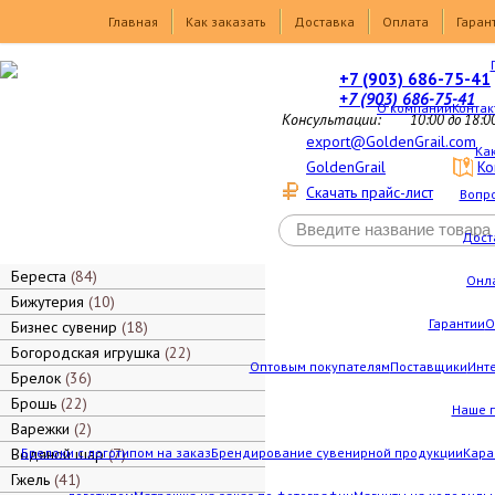
Товары
Главная
Как заказать
Доставка
Оплата
Гаран
+7 (903) 686-75-41
+7 (903) 686-75-41
О компании
Контак
Консультации:
10:00 до 18:0
export@GoldenGrail.com
Как
GoldenGrail
Ко
Скачать прайс-лист
Вопро
Дост
Береста
84
Онл
Бижутерия
10
Гарантии
О
Бизнес сувенир
18
Богородская игрушка
22
Оптовым покупателям
Поставщики
Инт
Брелок
36
Брошь
22
Наше 
Варежки
2
Водяной шар
Брелоки с логотипом на заказ
7
Брендирование сувенирной продукции
Кара
Гжель
41