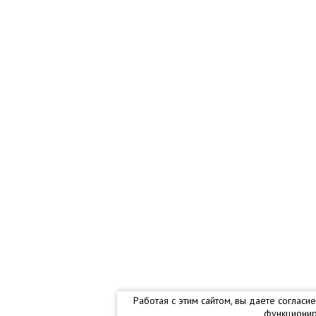
Работая с этим сайтом, вы даете соглас
функционир