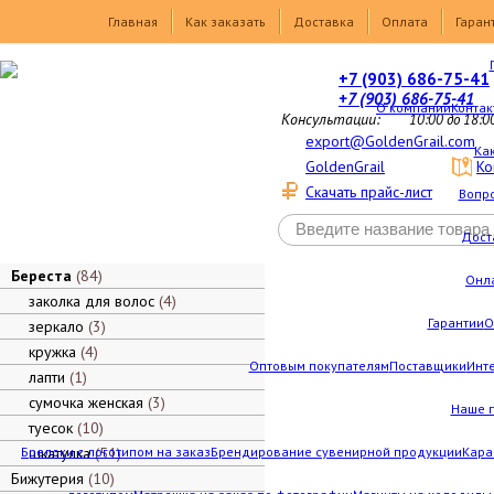
Товары
Главная
Как заказать
Доставка
Оплата
Гаран
+7 (903) 686-75-41
+7 (903) 686-75-41
О компании
Контак
Консультации:
10:00 до 18:0
export@GoldenGrail.com
Как
GoldenGrail
Ко
Скачать прайс-лист
Вопро
Дост
Береста
84
Онл
заколка для волос
4
Гарантии
О
зеркало
3
кружка
4
Оптовым покупателям
Поставщики
Инт
лапти
1
сумочка женская
3
Наше 
туесок
10
Брелоки с логотипом на заказ
шкатулка
51
Брендирование сувенирной продукции
Кара
Бижутерия
10