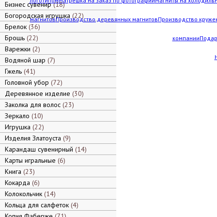
логотипом
Матрешка на заказ по фотографии
Магниты на холодильн
Бизнес сувенир
18
Богородская игрушка
22
магнитов
Производство деревянных магнитов
Производство кружек
Брелок
36
Брошь
22
компании
Подар
Варежки
2
Водяной шар
7
Гжель
41
Головной убор
72
Деревянное изделие
30
Заколка для волос
23
Зеркало
10
Игрушка
22
Изделия Златоуста
9
Карандаш сувенирный
14
Карты игральные
6
Книга
23
Кокарда
6
Колокольчик
14
Кольца для салфеток
4
Копия Фаберже
71