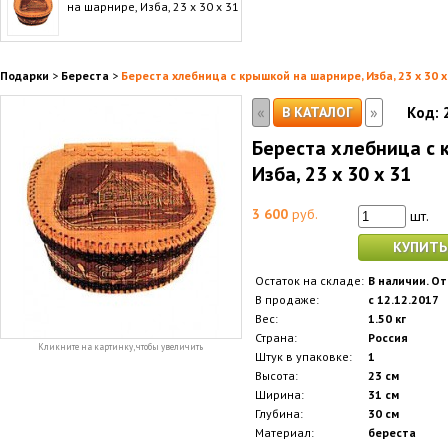
на шарнире, Изба, 23 x 30 x 31
Подарки
>
Береста
>
Береста хлебница с крышкой на шарнире, Изба, 23 x 30 x
«
»
В КАТАЛОГ
Код:
Береста хлебница с 
Изба, 23 x 30 x 31
3 600
руб.
шт.
КУПИТЬ
Остаток на складе:
В наличии. От
В продаже:
с 12.12.2017
Вес:
1.50 кг
Страна:
Россия
Кликните на картинку, чтобы увеличить
Штук в упаковке:
1
Высота:
23 см
Ширина:
31 см
Глубина:
30 см
Материал:
береста