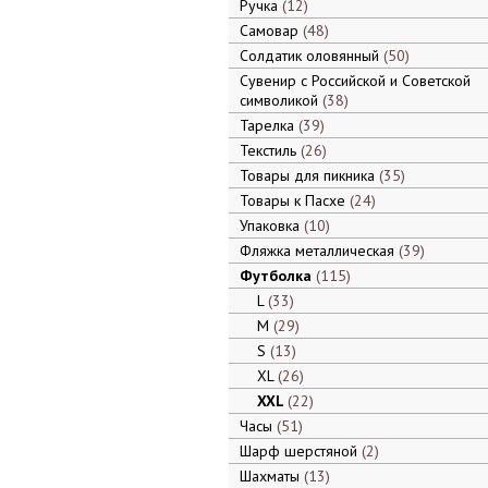
Ручка
12
Самовар
48
Солдатик оловянный
50
Сувенир с Российской и Советской
символикой
38
Тарелка
39
Текстиль
26
Товары для пикника
35
Товары к Пасхе
24
Упаковка
10
Фляжка металлическая
39
Футболка
115
L
33
M
29
S
13
XL
26
XXL
22
Часы
51
Шарф шерстяной
2
Шахматы
13