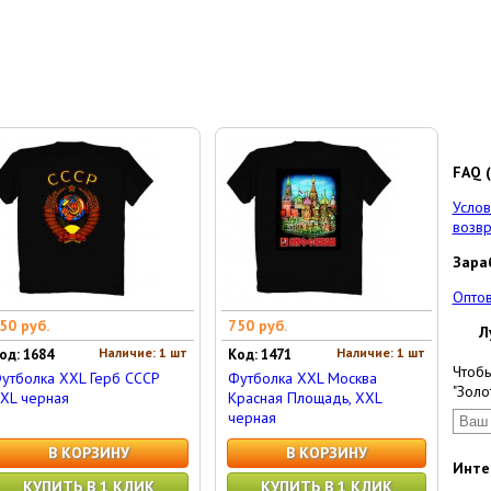
FAQ (
Услов
возвр
Зара
Опто
50 руб.
750 руб.
Л
Наличие: 1 шт
Наличие: 1 шт
од: 1684
Код: 1471
Чтобы
утболка XXL Герб СССР
Футболка XXL Москва
"Золо
XL черная
Красная Площадь, XXL
черная
В КОРЗИНУ
В КОРЗИНУ
Инте
КУПИТЬ В 1 КЛИК
КУПИТЬ В 1 КЛИК