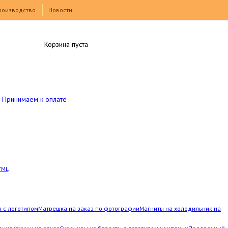
роизводство
Новости
Корзина пуста
Принимаем к оплате
YML
з с логотипом
Матрешка на заказ по фотографии
Магниты на холодильник на