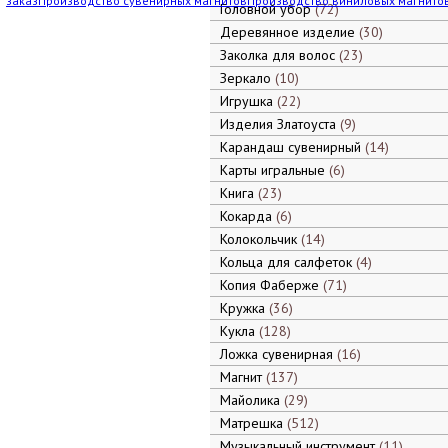
заказ
Производство сувенирных магнитов
Производство виниловых магнито
Головной убор
72
Деревянное изделие
30
Заколка для волос
23
Зеркало
10
Игрушка
22
Изделия Златоуста
9
Карандаш сувенирный
14
Карты игральные
6
Книга
23
Кокарда
6
Колокольчик
14
Кольца для салфеток
4
Копия Фаберже
71
Кружка
36
Кукла
128
Ложка сувенирная
16
Магнит
137
Майолика
29
Матрешка
512
Музыкальный инструмент
11