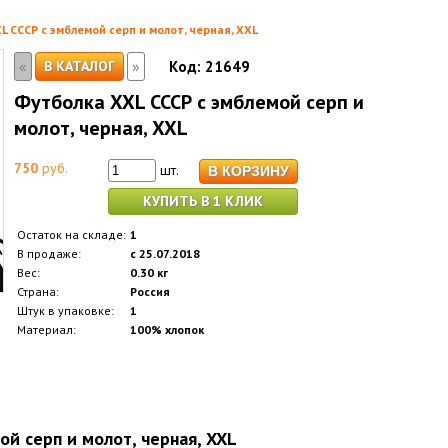
 СССР с эмблемой серп и молот, черная, XXL
«
»
В КАТАЛОГ
Код:
21649
Футболка XXL СССР с эмблемой серп и
молот, черная, XXL
750
руб.
шт.
КУПИТЬ В 1 КЛИК
Остаток на складе:
1
В продаже:
с 25.07.2018
Вес:
0.30 кг
Страна:
Россия
Штук в упаковке:
1
Материал:
100% хлопок
й серп и молот, черная, XXL