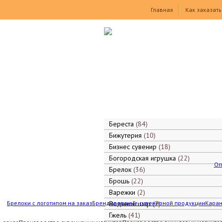
Товары
Главная
Как заказать
Береста
84
Бижутерия
10
Бизнес сувенир
18
Богородская игрушка
22
Оп
Брелок
36
Брошь
22
Варежки
2
Брелоки с логотипом на заказ
Брендирование сувенирной продукции
Водяной шар
7
Каран
Гжель
41