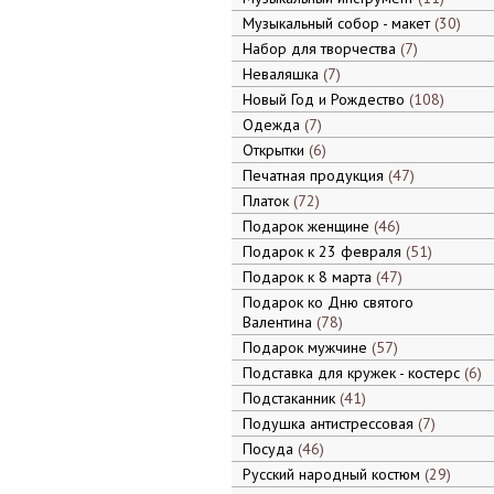
Музыкальный собор - макет
30
Набор для творчества
7
Неваляшка
7
Новый Год и Рождество
108
Одежда
7
Открытки
6
Печатная продукция
47
Платок
72
Подарок женщине
46
Подарок к 23 февраля
51
Подарок к 8 марта
47
Подарок ко Дню святого
Валентина
78
Подарок мужчине
57
Подставка для кружек - костерс
6
Подстаканник
41
Подушка антистрессовая
7
Посуда
46
Русский народный костюм
29