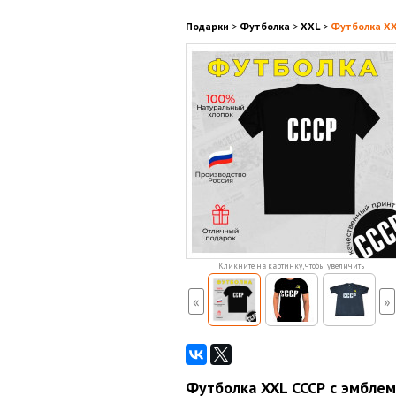
Подарки
>
Футболка
>
XXL
>
Футболка XXL
Кликните на картинку, чтобы увеличить
«
»
Футболка XXL СССР с эмблемо