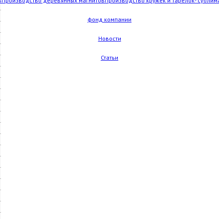
в
Производство деревянных магнитов
Производство кружек и тарелок- сублим
фонд компании
Новости
Статьи