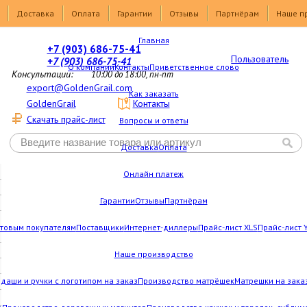
Доставка
Оплата
Гарантии
Отзывы
Партнёрам
Наше п
Главная
+7 (903) 686-75-41
Пользователь
+7 (903) 686-75-41
О компании
Контакты
Приветственное слово
Консультации:
10:00 до 18:00, пн-пт
export@GoldenGrail.com
Как заказать
GoldenGrail
Контакты
Скачать прайс-лист
Вопросы и ответы
Доставка
Оплата
Онлайн платеж
Гарантии
Отзывы
Партнёрам
товым покупателям
Поставщики
Интернет-диллеры
Прайс-лист XLS
Прайс-лист 
Наше производство
даши и ручки с логотипом на заказ
Производство матрёшек
Матрешки на зака