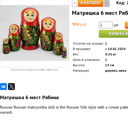
«
»
В КАТАЛОГ
Код:
Матрешка 6 мест Ря
900
руб.
шт.
КУПИТЬ В
Остаток на складе:
1
В продаже:
с 10.02.2020
Вес:
0.26 кг
Штук в упаковке:
1
Высота:
13 см
Кликните на картинку, чтобы увеличить
Материал:
дерево, липа
Матрешка 6 мест Рябина
Russian Russian matryoshka doll in the Russian folk style with a rowan patte
varnish.