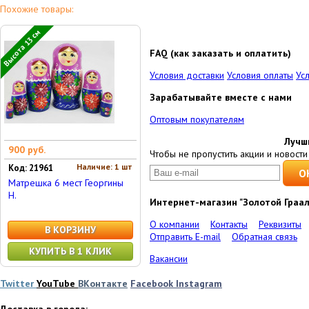
Похожие товары:
Высота 13 см
FAQ (как заказать и оплатить)
Условия доставки
Условия оплаты
Ус
Зарабатывайте вместе с нами
Оптовым покупателям
Лучш
900 руб.
Чтобы не пропустить акции и новости 
Наличие: 1 шт
Код: 21961
Матрешка 6 мест Георгины
Н.
Интернет-магазин "Золотой Граал
О компании
Контакты
Реквизиты
В КОРЗИНУ
Отправить E-mail
Обратная связь
КУПИТЬ В 1 КЛИК
Вакансии
Twitter
YouTube
ВКонтакте
Facebook
Instagram