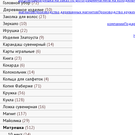
логотипом
Матрешка на заказ по фотографии
Магниты на холодильн
Головной убор
72
Деревянное изделие
30
магнитов
Производство деревянных магнитов
Производство кружек
Заколка для волос
23
Зеркало
10
компании
Подар
Игрушка
22
Изделия Златоуста
9
Карандаш сувенирный
14
Карты игральные
6
Книга
23
Кокарда
6
Колокольчик
14
Кольца для салфеток
4
Копия Фаберже
71
Кружка
36
Кукла
128
Ложка сувенирная
16
Магнит
137
Майолика
29
Матрешка
512
10 мест
24