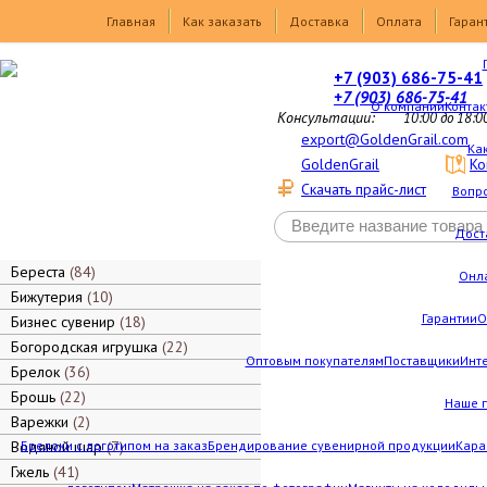
Товары
Главная
Как заказать
Доставка
Оплата
Гаран
+7 (903) 686-75-41
+7 (903) 686-75-41
О компании
Контак
Консультации:
10:00 до 18:0
export@GoldenGrail.com
Как
GoldenGrail
Ко
Скачать прайс-лист
Вопро
Дост
Береста
84
Онл
Бижутерия
10
Гарантии
О
Бизнес сувенир
18
Богородская игрушка
22
Оптовым покупателям
Поставщики
Инт
Брелок
36
Брошь
22
Наше 
Варежки
2
Водяной шар
Брелоки с логотипом на заказ
7
Брендирование сувенирной продукции
Кара
Гжель
41