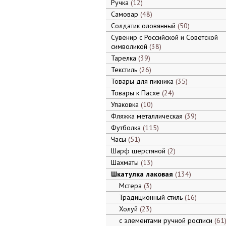
Ручка
12
Самовар
48
Солдатик оловянный
50
Сувенир с Российской и Советской
символикой
38
Тарелка
39
Текстиль
26
Товары для пикника
35
Товары к Пасхе
24
Упаковка
10
Фляжка металлическая
39
Футболка
115
Часы
51
Шарф шерстяной
2
Шахматы
13
Шкатулка лаковая
134
Мстера
3
Традиционный стиль
16
Холуй
23
с элементами ручной росписи
61