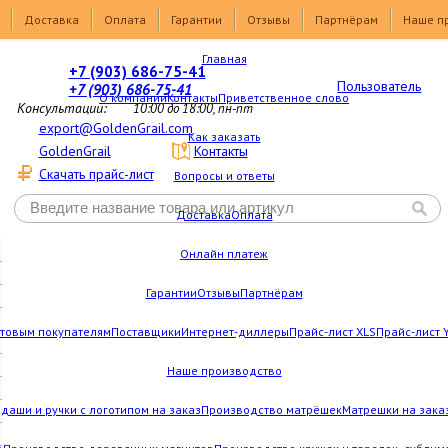
Доставка
Оплата
Гарантии
Отзывы
Партнёрам
Наше п
Главная
+7 (903) 686-75-41
Пользователь
+7 (903) 686-75-41
О компании
Контакты
Приветственное слово
Консультации:
10:00 до 18:00, пн-пт
export@GoldenGrail.com
Как заказать
GoldenGrail
Контакты
Скачать прайс-лист
Вопросы и ответы
Доставка
Оплата
Онлайн платеж
Гарантии
Отзывы
Партнёрам
товым покупателям
Поставщики
Интернет-диллеры
Прайс-лист XLS
Прайс-лист 
Наше производство
даши и ручки с логотипом на заказ
Производство матрёшек
Матрешки на зака