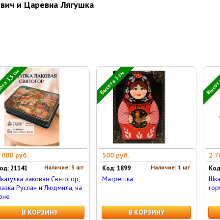
вич и Царевна Лягушка
та 3,5 см
Высота 3 см
Высота
 000 руб.
500 руб.
2 7
Наличие: 3 шт
Наличие: 1 шт
од: 21141
Код: 1899
Код
катулка лаковая Святогор,
Матрешка
Шка
казка Руслан и Людмила, на
гор
оне
В КОРЗИНУ
В КОРЗИНУ