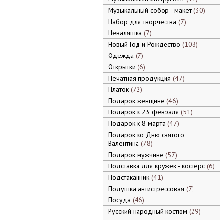
Музыкальный собор - макет
30
Набор для творчества
7
Неваляшка
7
Новый Год и Рождество
108
Одежда
7
Открытки
6
Печатная продукция
47
Платок
72
Подарок женщине
46
Подарок к 23 февраля
51
Подарок к 8 марта
47
Подарок ко Дню святого
Валентина
78
Подарок мужчине
57
Подставка для кружек - костерс
6
Подстаканник
41
Подушка антистрессовая
7
Посуда
46
Русский народный костюм
29