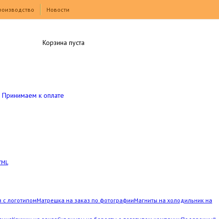
роизводство
Новости
Корзина пуста
Принимаем к оплате
YML
з с логотипом
Матрешка на заказ по фотографии
Магниты на холодильник на