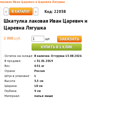
лаковая Иван Царевич и Царевна Лягушка
«
»
В КАТАЛОГ
Код:
22058
Шкатулка лаковая Иван Царевич и
Царевна Лягушка
2 000
руб.
шт.
КУПИТЬ В 1 КЛИК
Остаток на складе:
В наличии. Отгрузка 13.08.2026
В продаже:
с 31.01.2019
Вес:
0.51 кг
Страна:
Россия
Штук в упаковке:
1
Высота:
3,5 см
Ширина:
18 см
Глубина:
9 см
Материал:
папье-маше