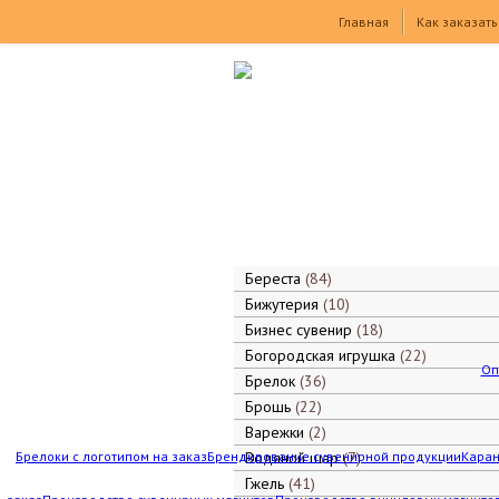
Товары
Главная
Как заказать
Береста
84
Бижутерия
10
Бизнес сувенир
18
Богородская игрушка
22
Оп
Брелок
36
Брошь
22
Варежки
2
Брелоки с логотипом на заказ
Брендирование сувенирной продукции
Водяной шар
7
Каран
Гжель
41