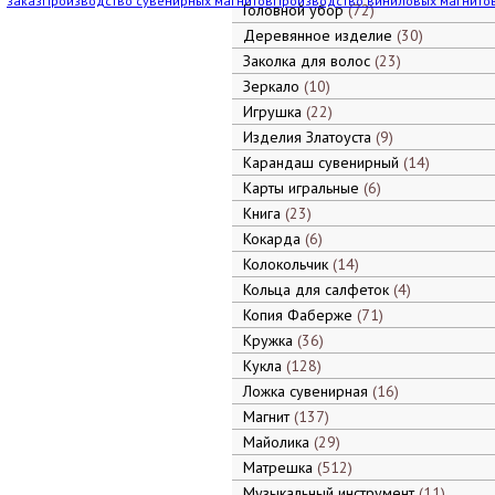
заказ
Производство сувенирных магнитов
Производство виниловых магнито
Головной убор
72
Деревянное изделие
30
Заколка для волос
23
Зеркало
10
Игрушка
22
Изделия Златоуста
9
Карандаш сувенирный
14
Карты игральные
6
Книга
23
Кокарда
6
Колокольчик
14
Кольца для салфеток
4
Копия Фаберже
71
Кружка
36
Кукла
128
Ложка сувенирная
16
Магнит
137
Майолика
29
Матрешка
512
Музыкальный инструмент
11