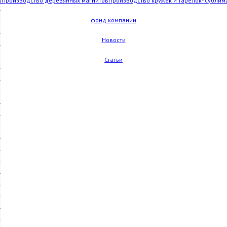
в
Производство деревянных магнитов
Производство кружек и тарелок- сублим
фонд компании
Новости
Статьи