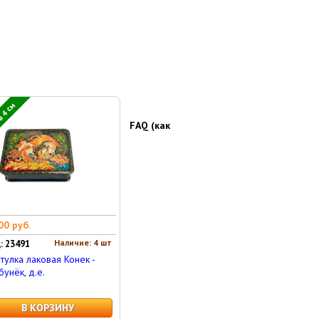
 4 см
FAQ (как
00 руб.
Наличие: 4 шт
: 23491
тулка лаковая Конек -
бунёк, д.е.
В КОРЗИНУ