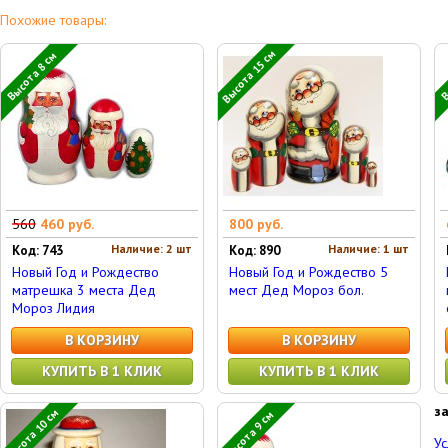
Похожие товары:
Высота 15 см
Высота 8 см
В
560
460 руб.
800 руб.
Наличие: 2 шт
Наличие: 1 шт
Код: 743
Код: 890
Новый Год и Рождество
Новый Год и Рождество 5
матрешка 3 места Дед
мест Дед Мороз бол.
Мороз Лидия
В КОРЗИНУ
В КОРЗИНУ
КУПИТЬ В 1 КЛИК
КУПИТЬ В 1 КЛИК
з
Высота 10 см
Высота 9 см
Ус