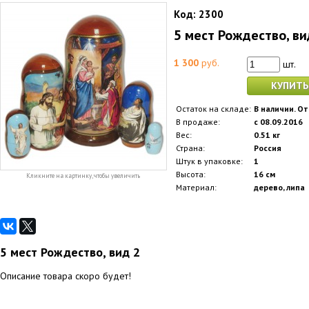
Код:
2300
5 мест Рождество, ви
1 300
руб.
шт.
КУПИТЬ
Остаток на складе:
В наличии. От
В продаже:
с 08.09.2016
Вес:
0.51 кг
Страна:
Россия
Штук в упаковке:
1
Высота:
16 см
Кликните на картинку, чтобы увеличить
Материал:
дерево, липа
5 мест Рождество, вид 2
Описание товара скоро будет!