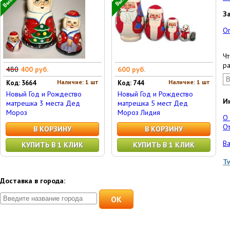
З
О
Чт
ра
480
400 руб.
600 руб.
Наличие: 1 шт
Наличие: 1 шт
Код: 3664
Код: 744
Новый Год и Рождество
Новый Год и Рождество
И
матрешка 3 места Дед
матрешка 5 мест Дед
Мороз
Мороз Лидия
О
От
В КОРЗИНУ
В КОРЗИНУ
Ва
КУПИТЬ В 1 КЛИК
КУПИТЬ В 1 КЛИК
T
Доставка в города:
OK