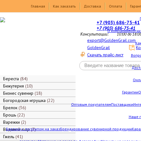
Товары
Главная
Как заказать
Доставка
Оплата
Гаран
+7 (903) 686-75-41
+7 (903) 686-75-41
О компании
Контак
Консультации:
10:00 до 18:0
export@GoldenGrail.com
Как
GoldenGrail
Ко
Скачать прайс-лист
Вопро
Дост
Береста
84
Онл
Бижутерия
10
Гарантии
О
Бизнес сувенир
18
Богородская игрушка
22
Оптовым покупателям
Поставщики
Инт
Брелок
36
Брошь
22
Наше 
Варежки
2
Водяной шар
Брелоки с логотипом на заказ
7
Брендирование сувенирной продукции
Кара
Гжель
41