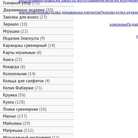
логотипом
Матрешка на заказ по фотографии
Магниты на холодильн
Головной убор
72
Деревянное изделие
30
магнитов
Производство деревянных магнитов
Производство кружек
Заколка для волос
23
Зеркало
10
компании
Подар
Игрушка
22
Изделия Златоуста
9
Карандаш сувенирный
14
Карты игральные
6
Книга
23
Кокарда
6
Колокольчик
14
Кольца для салфеток
4
Копия Фаберже
71
Кружка
36
Кукла
128
Ложка сувенирная
16
Магнит
137
Майолика
29
Матрешка
512
Музыкальный инструмент
11