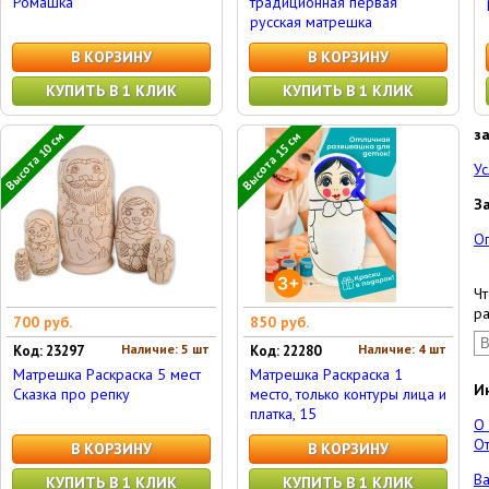
Ромашка
традиционная первая
русская матрешка
В КОРЗИНУ
В КОРЗИНУ
КУПИТЬ В 1 КЛИК
КУПИТЬ В 1 КЛИК
з
Высота 10 см
Высота 15 см
Ус
З
О
Чт
ра
700 руб.
850 руб.
Наличие: 5 шт
Наличие: 4 шт
Код: 23297
Код: 22280
Матрешка Раскраска 5 мест
Матрешка Раскраска 1
И
Сказка про репку
место, только контуры лица и
платка, 15
О
От
В КОРЗИНУ
В КОРЗИНУ
Ва
КУПИТЬ В 1 КЛИК
КУПИТЬ В 1 КЛИК