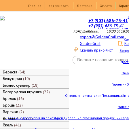
Товары
Главная
Как заказать
Доставка
Оплата
Гаран
+7 (903) 686-75-41
+7 (903) 686-75-41
О компании
Контак
Консультации:
10:00 до 18:0
export@GoldenGrail.com
Как
GoldenGrail
Ко
Скачать прайс-лист
Вопро
Дост
Береста
84
Онл
Бижутерия
10
Гарантии
О
Бизнес сувенир
18
Богородская игрушка
22
Оптовым покупателям
Поставщики
Инт
Брелок
36
Брошь
22
Наше 
Варежки
2
Водяной шар
Брелоки с логотипом на заказ
7
Брендирование сувенирной продукции
Кара
Гжель
41