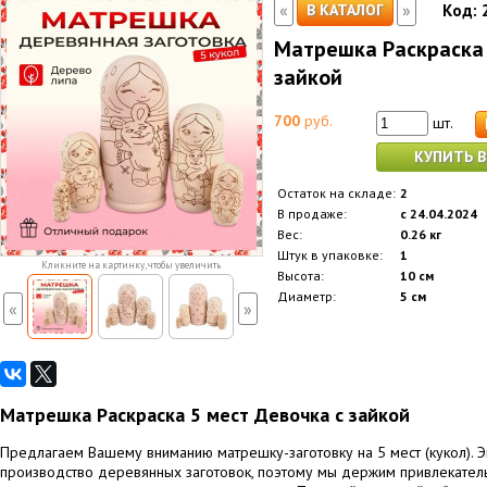
«
»
В КАТАЛОГ
Код:
Матрешка Раскраска 
зайкой
700
руб.
шт.
КУПИТЬ В
Остаток на складе:
2
В продаже:
с 24.04.2024
Вес:
0.26 кг
Штук в упаковке:
1
Кликните на картинку, чтобы увеличить
Высота:
10 см
Диаметр:
5 см
«
»
Матрешка Раскраска 5 мест Девочка с зайкой
Предлагаем Вашему вниманию матрешку-заготовку на 5 мест (кукол). Эк
производство деревянных заготовок, поэтому мы держим привлекатель