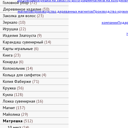
логотипом
Матрешка на заказ по фотографии
Магниты на холодильн
Головной убор
72
Деревянное изделие
30
магнитов
Производство деревянных магнитов
Производство кружек
Заколка для волос
23
Зеркало
10
компании
Подар
Игрушка
22
Изделия Златоуста
9
Карандаш сувенирный
14
Карты игральные
6
Книга
23
Кокарда
6
Колокольчик
14
Кольца для салфеток
4
Копия Фаберже
71
Кружка
36
Кукла
128
Ложка сувенирная
16
Магнит
137
Майолика
29
Матрешка
512
10 мест
24