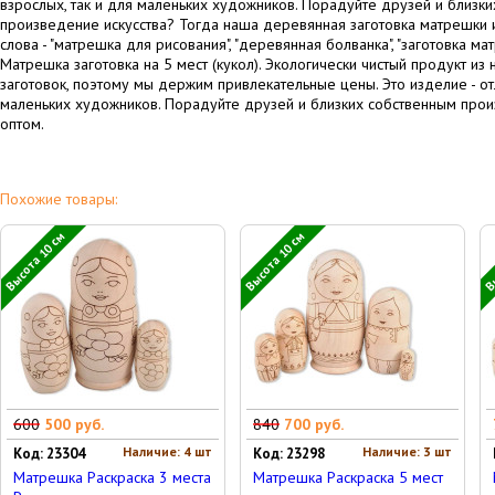
взрослых, так и для маленьких художников. Порадуйте друзей и близки
произведение искусства? Тогда наша деревянная заготовка матрешки
слова - "матрешка для рисования", "деревянная болванка", "заготовка м
Матрешка заготовка на 5 мест (кукол). Экологически чистый продукт и
заготовок, поэтому мы держим привлекательные цены. Это изделие - от
маленьких художников. Порадуйте друзей и близких собственным произв
оптом.
Похожие товары:
Высота 10 см
Высота 10 см
Вы
600
500 руб.
840
700 руб.
Наличие: 4 шт
Наличие: 3 шт
Код: 23304
Код: 23298
Матрешка Раскраска 3 места
Матрешка Раскраска 5 мест