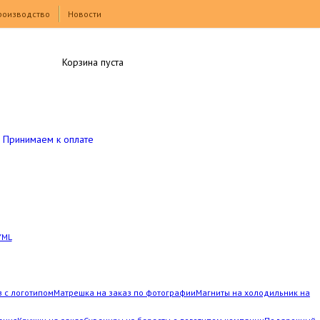
роизводство
Новости
Корзина пуста
Принимаем к оплате
YML
з с логотипом
Матрешка на заказ по фотографии
Магниты на холодильник на