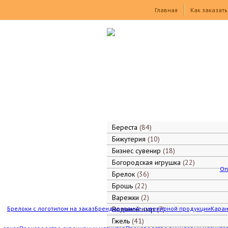
Товары
Главная
Как заказать
Береста
84
Бижутерия
10
Бизнес сувенир
18
Богородская игрушка
22
Оп
Брелок
36
Брошь
22
Варежки
2
Брелоки с логотипом на заказ
Брендирование сувенирной продукции
Водяной шар
7
Каран
Гжель
41