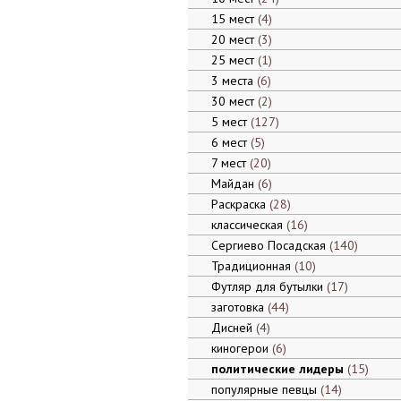
15 мест
4
20 мест
3
25 мест
1
3 места
6
30 мест
2
5 мест
127
6 мест
5
7 мест
20
Майдан
6
Раскраска
28
классическая
16
Сергиево Посадская
140
Традиционная
10
Футляр для бутылки
17
заготовка
44
Дисней
4
киногерои
6
политические лидеры
15
популярные певцы
14