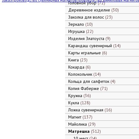
заказ
Производство сувенирных магнитов
Производство виниловых магнито
Головной убор
72
Деревянное изделие
30
Заколка для волос
23
Зеркало
10
Игрушка
22
Изделия Златоуста
9
Карандаш сувенирный
14
Карты игральные
6
Книга
23
Кокарда
6
Колокольчик
14
Кольца для салфеток
4
Копия Фаберже
71
Кружка
36
Кукла
128
Ложка сувенирная
16
Магнит
137
Майолика
29
Матрешка
512
10 мест
24