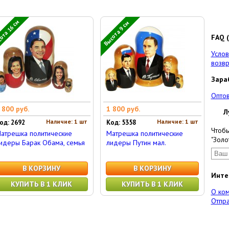
ота 16 см
Высота 9 см
FAQ (
Услов
возвр
Зара
Опто
 800 руб.
1 800 руб.
Л
Наличие: 1 шт
Наличие: 1 шт
од: 2692
Код: 5358
Чтобы
атрешка политические
Матрешка политические
"Золо
идеры Барак Обама, семья
лидеры Путин мал.
В КОРЗИНУ
В КОРЗИНУ
Инте
КУПИТЬ В 1 КЛИК
КУПИТЬ В 1 КЛИК
О ко
Отпра