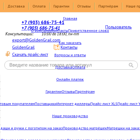
Доставка
Оплата
Гарантии
Отзывы
Партнёрам
Наше п
Главная
+7 (903) 686-75-41
Пользователь
+7 (903) 686-75-41
О компании
Контакты
Приветственное слово
Консультации:
10:00 до 18:00, пн-пт
export@GoldenGrail.com
Как заказать
GoldenGrail
Контакты
Скачать прайс-лист
Вопросы и ответы
Доставка
Оплата
Онлайн платеж
Гарантии
Отзывы
Партнёрам
товым покупателям
Поставщики
Интернет-диллеры
Прайс-лист XLS
Прайс-лист 
Наше производство
даши и ручки с логотипом на заказ
Производство матрёшек
Матрешки на зака