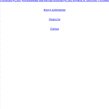
в
Производство деревянных магнитов
Производство кружек и тарелок- сублим
фонд компании
Новости
Статьи