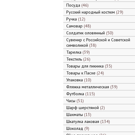
Посуда
46
Русский народный костюм
29
Ручка
12
Самовар
48
Солдатик оловянный
50
Сувенир с Российской и Советской
символикой
38
Тарелка
39
Текстиль
26
Товары для пикника
35
Товары к Пасхе
24
Упаковка
10
Фляжка металлическая
39
Футболка
115
Часы
51
Шарф шерстяной
2
Шахматы
13
Шкатулка лаковая
134
Шоколад
9