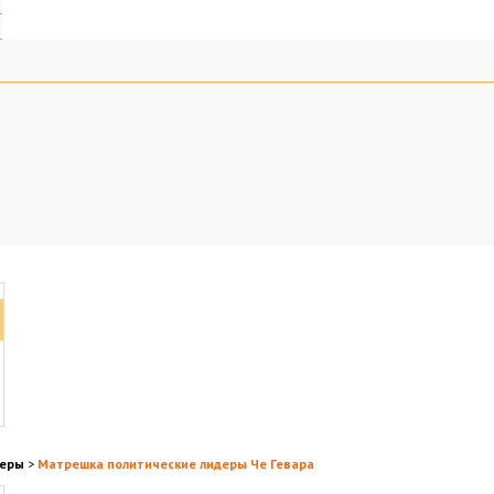
деры
>
Матрешка политические лидеры Че Гевара