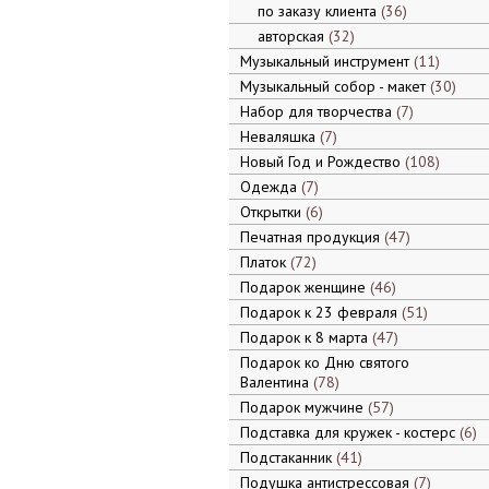
по заказу клиента
36
авторская
32
Музыкальный инструмент
11
Музыкальный собор - макет
30
Набор для творчества
7
Неваляшка
7
Новый Год и Рождество
108
Одежда
7
Открытки
6
Печатная продукция
47
Платок
72
Подарок женщине
46
Подарок к 23 февраля
51
Подарок к 8 марта
47
Подарок ко Дню святого
Валентина
78
Подарок мужчине
57
Подставка для кружек - костерс
6
Подстаканник
41
Подушка антистрессовая
7