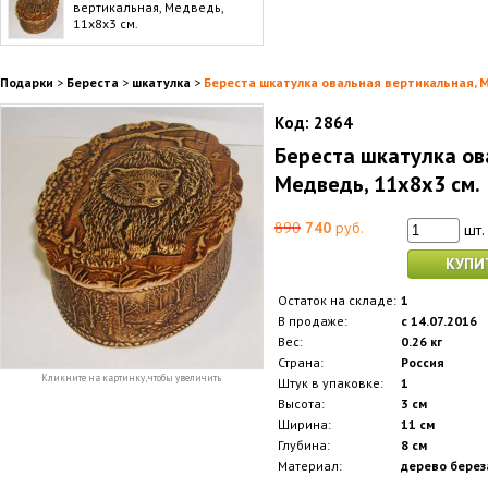
вертикальная, Медведь,
11x8x3 см.
Подарки
>
Береста
>
шкатулка
>
Береста шкатулка овальная вертикальная, М
Код:
2864
Береста шкатулка ов
Медведь, 11x8x3 см.
890
740
руб.
шт.
КУПИ
Остаток на складе:
1
В продаже:
с 14.07.2016
Вес:
0.26 кг
Страна:
Россия
Кликните на картинку, чтобы увеличить
Штук в упаковке:
1
Высота:
3 см
Ширина:
11 см
Глубина:
8 см
Материал:
дерево береза