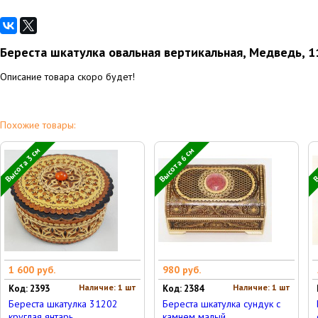
Береста шкатулка овальная вертикальная, Медведь, 1
Описание товара скоро будет!
Похожие товары:
Высота 3 см
Высота 6 см
В
1 600 руб.
980 руб.
Наличие: 1 шт
Наличие: 1 шт
Код: 2393
Код: 2384
Береста шкатулка 31202
Береста шкатулка сундук с
круглая янтарь
камнем малый