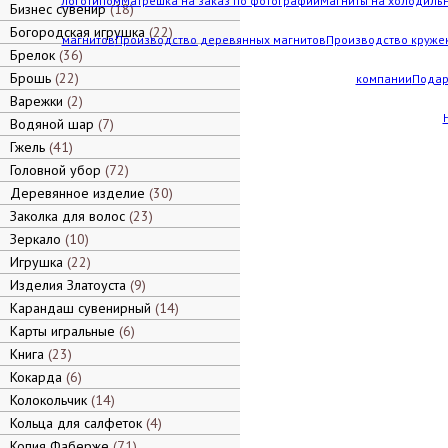
логотипом
Матрешка на заказ по фотографии
Магниты на холодильн
Бизнес сувенир
18
Богородская игрушка
22
магнитов
Производство деревянных магнитов
Производство кружек
Брелок
36
Брошь
22
компании
Подар
Варежки
2
Водяной шар
7
Гжель
41
Головной убор
72
Деревянное изделие
30
Заколка для волос
23
Зеркало
10
Игрушка
22
Изделия Златоуста
9
Карандаш сувенирный
14
Карты игральные
6
Книга
23
Кокарда
6
Колокольчик
14
Кольца для салфеток
4
Копия Фаберже
71