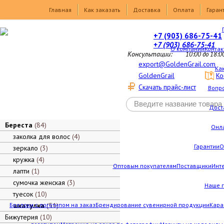
Товары
Главная
Как заказать
Доставка
Оплата
Гаран
+7 (903) 686-75-41
+7 (903) 686-75-41
О компании
Контак
Консультации:
10:00 до 18:0
export@GoldenGrail.com
Как
GoldenGrail
Ко
Скачать прайс-лист
Вопро
Дост
Береста
84
Онл
заколка для волос
4
Гарантии
О
зеркало
3
кружка
4
Оптовым покупателям
Поставщики
Инт
лапти
1
сумочка женская
3
Наше 
туесок
10
Брелоки с логотипом на заказ
шкатулка
51
Брендирование сувенирной продукции
Кара
Бижутерия
10