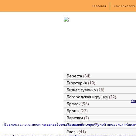
Товары
Главная
Как заказать
Береста
84
Бижутерия
10
Бизнес сувенир
18
Богородская игрушка
22
Оп
Брелок
36
Брошь
22
Варежки
2
Брелоки с логотипом на заказ
Брендирование сувенирной продукции
Водяной шар
7
Каран
Гжель
41