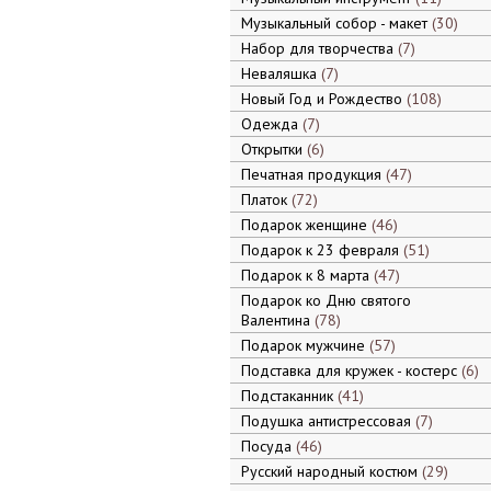
Музыкальный собор - макет
30
Набор для творчества
7
Неваляшка
7
Новый Год и Рождество
108
Одежда
7
Открытки
6
Печатная продукция
47
Платок
72
Подарок женщине
46
Подарок к 23 февраля
51
Подарок к 8 марта
47
Подарок ко Дню святого
Валентина
78
Подарок мужчине
57
Подставка для кружек - костерс
6
Подстаканник
41
Подушка антистрессовая
7
Посуда
46
Русский народный костюм
29