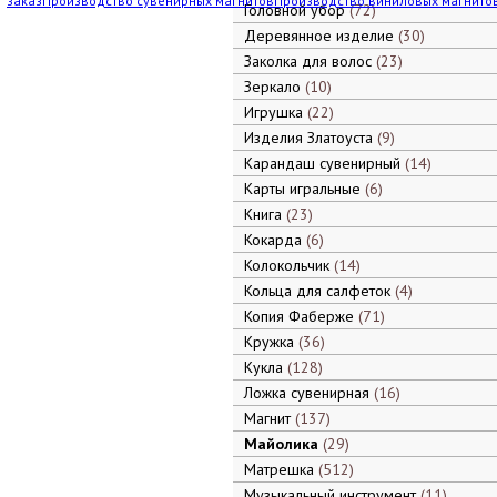
заказ
Производство сувенирных магнитов
Производство виниловых магнито
Головной убор
72
Деревянное изделие
30
Заколка для волос
23
Зеркало
10
Игрушка
22
Изделия Златоуста
9
Карандаш сувенирный
14
Карты игральные
6
Книга
23
Кокарда
6
Колокольчик
14
Кольца для салфеток
4
Копия Фаберже
71
Кружка
36
Кукла
128
Ложка сувенирная
16
Магнит
137
Майолика
29
Матрешка
512
Музыкальный инструмент
11