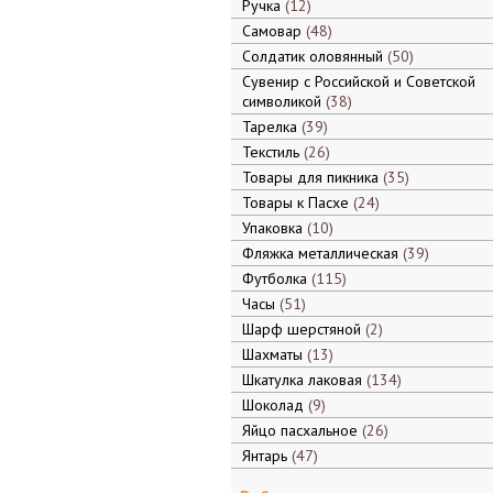
Ручка
12
Самовар
48
Солдатик оловянный
50
Сувенир с Российской и Советской
символикой
38
Тарелка
39
Текстиль
26
Товары для пикника
35
Товары к Пасхе
24
Упаковка
10
Фляжка металлическая
39
Футболка
115
Часы
51
Шарф шерстяной
2
Шахматы
13
Шкатулка лаковая
134
Шоколад
9
Яйцо пасхальное
26
Янтарь
47