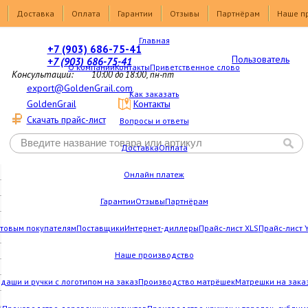
Доставка
Оплата
Гарантии
Отзывы
Партнёрам
Наше п
Главная
+7 (903) 686-75-41
Пользователь
+7 (903) 686-75-41
О компании
Контакты
Приветственное слово
Консультации:
10:00 до 18:00, пн-пт
export@GoldenGrail.com
Как заказать
GoldenGrail
Контакты
Скачать прайс-лист
Вопросы и ответы
Доставка
Оплата
Онлайн платеж
Гарантии
Отзывы
Партнёрам
товым покупателям
Поставщики
Интернет-диллеры
Прайс-лист XLS
Прайс-лист 
Наше производство
даши и ручки с логотипом на заказ
Производство матрёшек
Матрешки на зака