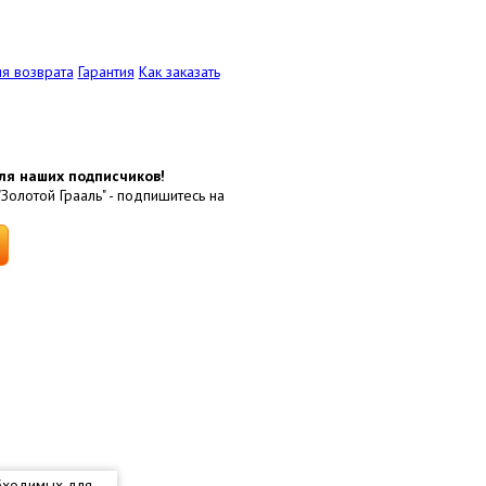
я возврата
Гарантия
Как заказать
ля наших подписчиков!
"Золотой Грааль" - подпишитесь на
обходимых для