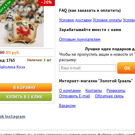
–20%
ота 5 см
FAQ (как заказать и оплатить)
Условия доставки
Условия оплаты
Услови
Зарабатывайте вместе с нами
Оптовым покупателям
Лучшие идеи подарков д
00
80 руб.
Чтобы не пропустить акции и новости от 
рассылку:
Наличие: 1 шт
од: 1765
айолика Коза
Интернет-магазин "Золотой Грааль"
В КОРЗИНУ
О компании
Контакты
Реквизиты
Отправить E-mail
Обратная связь
КУПИТЬ В 1 КЛИК
Вакансии
ok
Instagram
 с этим сайтом, вы даете согласие на использование файлов cookie, не