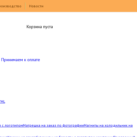
роизводство
Новости
Корзина пуста
Принимаем к оплате
YML
з с логотипом
Матрешка на заказ по фотографии
Магниты на холодильник на