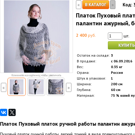
«
»
В КАТАЛОГ
Код:
Платок Пуховый плат
палантин ажурный, б
2 400
руб.
шт.
КУПИТЬ
Остаток на складе:
3
В продаже:
с 06.09.2016
Вес:
0.35 кг
Страна:
Россия
Кликните на картинку, чтобы увеличить
Штук в упаковке:
1
Ширина:
200 см
«
»
Глубина:
60 см
Материал:
75 % козий пу
Платок Пуховый платок ручной работы палантин ажурн
Пуховый платок ручной работы, легкий, тонкий, в виде прямоугольного