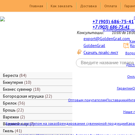
Товары
Главная
Как заказать
Доставка
Оплата
Гаран
+7 (903) 686-75-41
+7 (903) 686-75-41
О компании
Контак
Консультации:
10:00 до 18:0
export@GoldenGrail.com
Как
GoldenGrail
Ко
Скачать прайс-лист
Вопро
Дост
Береста
84
Онл
Бижутерия
10
Гарантии
О
Бизнес сувенир
18
Богородская игрушка
22
Оптовым покупателям
Поставщики
Инт
Брелок
36
Брошь
22
Наше 
Варежки
2
Водяной шар
Брелоки с логотипом на заказ
7
Брендирование сувенирной продукции
Кара
Гжель
41