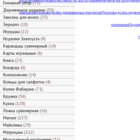
логотипом
Матрешка на заказ по фотографии
Магниты на холодильн
Головной убор
72
Деревянное изделие
30
магнитов
Производство деревянных магнитов
Производство кружек
Заколка для волос
23
Зеркало
10
компании
Подар
Игрушка
22
Изделия Златоуста
9
Карандаш сувенирный
14
Карты игральные
6
Книга
23
Кокарда
6
Колокольчик
14
Кольца для салфеток
4
Копия Фаберже
71
Кружка
36
Кукла
128
Ложка сувенирная
16
Магнит
137
Майолика
29
Матрешка
512
Музыкальный инструмент
11