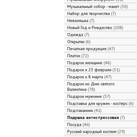
Музыкальный собор - макет
30
Набор для творчества
7
Неваляшка
7
Новый Год и Рождество
108
Одежда
7
Открытки
6
Печатная продукция
47
Платок
72
Подарок женщине
46
Подарок к 23 февраля
51
Подарок к 8 марта
47
Подарок ко Дню святого
Валентина
78
Подарок мужчине
57
Подставка для кружек - костерс
6
Подстаканник
41
Подушка антистрессовая
7
Посуда
46
Русский народный костюм
29