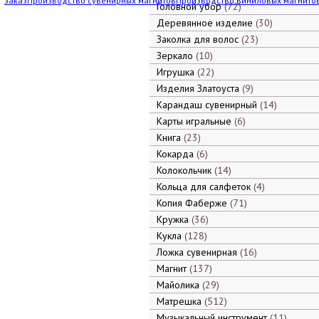
заказ
Производство сувенирных магнитов
Производство виниловых магнито
Головной убор
72
Деревянное изделие
30
Заколка для волос
23
Зеркало
10
Игрушка
22
Изделия Златоуста
9
Карандаш сувенирный
14
Карты игральные
6
Книга
23
Кокарда
6
Колокольчик
14
Кольца для салфеток
4
Копия Фаберже
71
Кружка
36
Кукла
128
Ложка сувенирная
16
Магнит
137
Майолика
29
Матрешка
512
Музыкальный инструмент
11