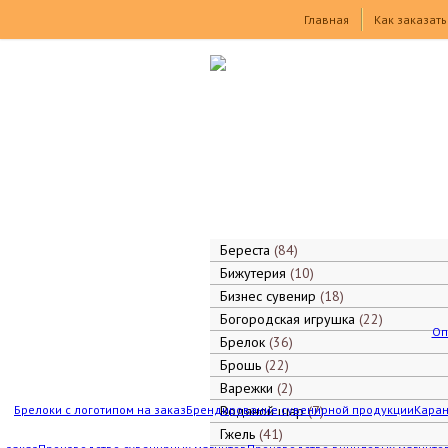
Товары
Главная
Как заказать
Береста
84
Бижутерия
10
Бизнес сувенир
18
Богородская игрушка
22
Оп
Брелок
36
Брошь
22
Варежки
2
Брелоки с логотипом на заказ
Брендирование сувенирной продукции
Водяной шар
7
Каран
Гжель
41