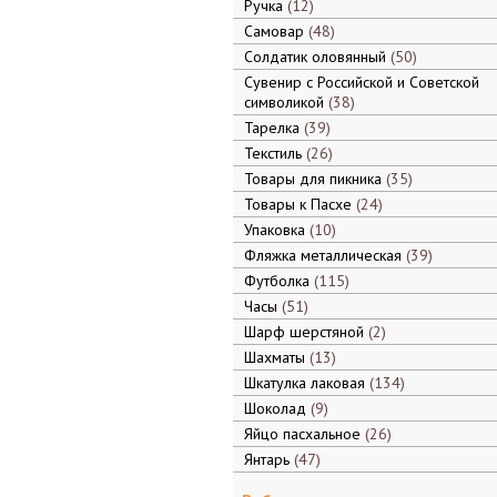
Ручка
12
Самовар
48
Солдатик оловянный
50
Сувенир с Российской и Советской
символикой
38
Тарелка
39
Текстиль
26
Товары для пикника
35
Товары к Пасхе
24
Упаковка
10
Фляжка металлическая
39
Футболка
115
Часы
51
Шарф шерстяной
2
Шахматы
13
Шкатулка лаковая
134
Шоколад
9
Яйцо пасхальное
26
Янтарь
47