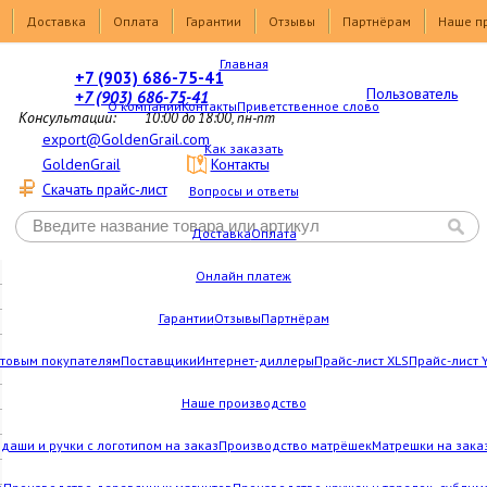
Доставка
Оплата
Гарантии
Отзывы
Партнёрам
Наше п
Главная
+7 (903) 686-75-41
Пользователь
+7 (903) 686-75-41
О компании
Контакты
Приветственное слово
Консультации:
10:00 до 18:00, пн-пт
export@GoldenGrail.com
Как заказать
GoldenGrail
Контакты
Скачать прайс-лист
Вопросы и ответы
Доставка
Оплата
Онлайн платеж
Гарантии
Отзывы
Партнёрам
товым покупателям
Поставщики
Интернет-диллеры
Прайс-лист XLS
Прайс-лист 
Наше производство
даши и ручки с логотипом на заказ
Производство матрёшек
Матрешки на зака