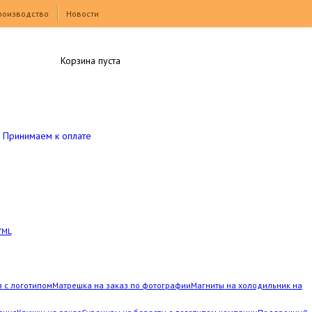
роизводство
Новости
Корзина пуста
Принимаем к оплате
YML
з с логотипом
Матрешка на заказ по фотографии
Магниты на холодильник на