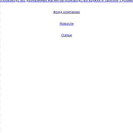
в
Производство деревянных магнитов
Производство кружек и тарелок- сублим
фонд компании
Новости
Статьи