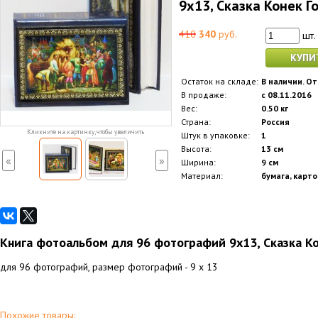
9x13, Сказка Конек Г
410
340
руб.
шт.
КУПИ
Остаток на складе:
В наличии. От
В продаже:
с 08.11.2016
Вес:
0.50 кг
Страна:
Россия
Кликните на картинку, чтобы увеличить
Штук в упаковке:
1
Высота:
13 см
«
»
Ширина:
9 см
Материал:
бумага, карто
Книга фотоальбом для 96 фотографий 9x13, Сказка К
для 96 фотографий, размер фотографий - 9 x 13
Похожие товары: