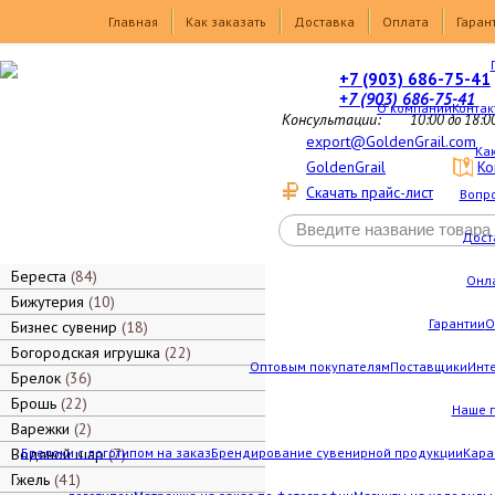
Товары
Главная
Как заказать
Доставка
Оплата
Гаран
+7 (903) 686-75-41
+7 (903) 686-75-41
О компании
Контак
Консультации:
10:00 до 18:0
export@GoldenGrail.com
Как
GoldenGrail
Ко
Скачать прайс-лист
Вопро
Дост
Береста
84
Онл
Бижутерия
10
Гарантии
О
Бизнес сувенир
18
Богородская игрушка
22
Оптовым покупателям
Поставщики
Инт
Брелок
36
Брошь
22
Наше 
Варежки
2
Водяной шар
Брелоки с логотипом на заказ
7
Брендирование сувенирной продукции
Кара
Гжель
41