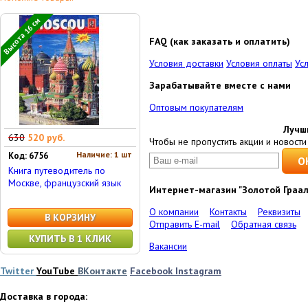
Высота 16 см
FAQ (как заказать и оплатить)
Условия доставки
Условия оплаты
Ус
Зарабатывайте вместе с нами
Оптовым покупателям
Лучш
630
520 руб.
Чтобы не пропустить акции и новости 
Наличие: 1 шт
Код: 6756
Книга путеводитель по
Москве, французский язык
Интернет-магазин "Золотой Граал
О компании
Контакты
Реквизиты
В КОРЗИНУ
Отправить E-mail
Обратная связь
КУПИТЬ В 1 КЛИК
Вакансии
Twitter
YouTube
ВКонтакте
Facebook
Instagram
Доставка в города: