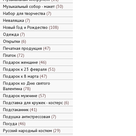
Музыкальный собор - макет
30
Набор для творчества
7
Неваляшка
7
Новый Год и Рождество
108
Одежда
7
Открытки
6
Печатная продукция
47
Платок
72
Подарок женщине
46
Подарок к 23 февраля
51
Подарок к 8 марта
47
Подарок ко Дню святого
Валентина
78
Подарок мужчине
57
Подставка для кружек - костерс
6
Подстаканник
41
Подушка антистрессовая
7
Посуда
46
Русский народный костюм
29