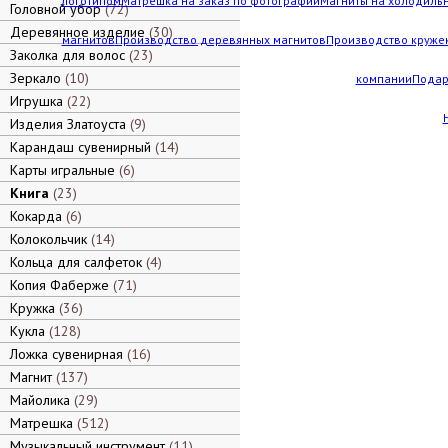
логотипом
Матрешка на заказ по фотографии
Магниты на холодильн
Головной убор
72
Деревянное изделие
30
магнитов
Производство деревянных магнитов
Производство кружек
Заколка для волос
23
Зеркало
10
компании
Подар
Игрушка
22
Изделия Златоуста
9
Карандаш сувенирный
14
Карты игральные
6
Книга
23
Кокарда
6
Колокольчик
14
Кольца для салфеток
4
Копия Фаберже
71
Кружка
36
Кукла
128
Ложка сувенирная
16
Магнит
137
Майолика
29
Матрешка
512
Музыкальный инструмент
11